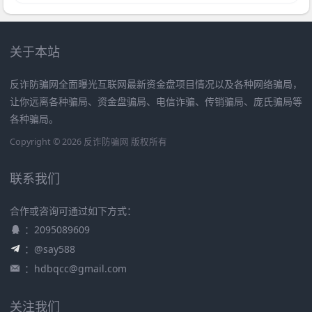
关于本站
反诈防骗网全面曝光互联网最新资金盘项目情况以及各种网络骗局，
让你远离各种骗局、资金盘骗局、电信诈骗、传销骗局、庞氏骗局等
各种骗局。
Copyright © 2026 反诈防骗网 版权所有
联系我们
合作或咨询可通过如下方式：
：2095089609
：@say588
：
hdbqcc@gmail.com
关注我们