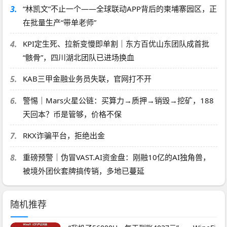
3.
“林凯文”不止一个——全球联动APP背后的柬埔寨园区，正
在批量生产“带单老师”
4.
KPI定生死、拉新变慢即单割｜东方百优山东团队成首批
“骸骨”，四川湖北团队已进场换血
5.
KAB三甲金融业务员失联，官网打不开
6.
警惕｜Mars火星公链：买算力→质押→销毁→挖矿，188
天回本？币是管够，价格不保
7.
RKX诈骗平台，拒绝出金
8.
重磅预警｜伪冒VAST.AI资金盘：刚融10亿的AI独角兽，
被境外团伙套牌搞传销，多地已蔓延
随机推荐