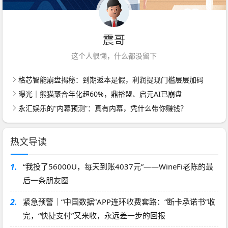
震哥
这个人很懒，什么都没留下
格芯智能崩盘揭秘：到期返本是假，利润提现门槛层层加码
曝光｜熊猫聚合年化超60%，鼎裕盟、启元AI已崩盘
永汇娱乐的“内幕预测”：真有内幕，凭什么带你赚钱？
热文导读
1.
“我投了56000U，每天到账4037元”——WineFi老陈的最
后一条朋友圈
2.
紧急预警｜“中国数据”APP连环收费套路：“断卡承诺书”收
完，“快捷支付”又来收，永远差一步的回报