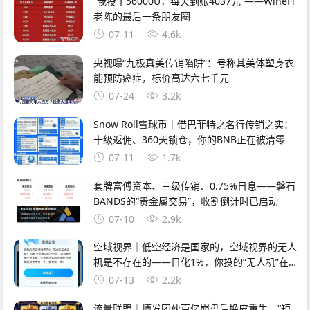
“我投了56000U，每天到账4037元”——WineFi
老陈的最后一条朋友圈
07-11
4.6k
央视曝“九极真美传销陷阱”：号称其美体塑身衣
能预防癌症，标价高达六七千元
07-24
3.2k
Snow Roll雪球币｜借巴菲特之名行传销之实：
十级返佣、360天锁仓，你的BNB正在被清零
07-11
1.7k
套牌富傅资本、三级传销、0.75%日息——磐石
BANDS的“贵金属交易”，收割倒计时已启动
07-10
2.9k
空域视界｜低空经济是国家的，空域视界的无人
机是不存在的——日化1%，你投的“无人机”在
天上飞，你的钱在操盘手口袋里跑
07-13
2.2k
流量联盟｜博发团伙百亿崩盘后换皮重生，“短