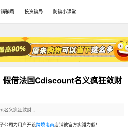
传销骗局
投资骗局
防骗小课堂
借法国Cdiscount名义疯狂敛财
t名义疯狂敛财...
设立子公司为用户开设
跨境电商
店铺被官方实锤为假！