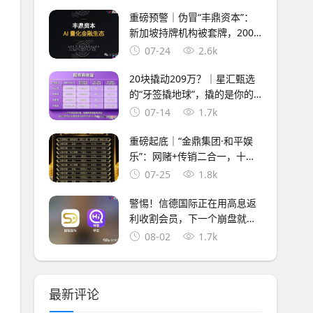
重磅预警｜伪冒“丰鼎资本”：
新加坡持牌机构被套牌，200U
起投日化1.68%，域名备案来
07-24
2.6k
自1万元空壳公司
20块撬动209万？｜星汇甄选
的“牙签撬地球”，撬的是你的
钱包
07-14
1.7k
重磅起底｜“金鼎集团·和平娱
乐”：网赌+传销二合一，十级
代理+倍投陷阱，法律红线已踩
07-25
1.8k
穿
警惕！信德国际正在用高息返
利收割会员，下一个崩盘就是
它，参与者快跑
08-02
1.7k
最新评论