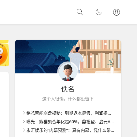
佚名
这个人很懒，什么都没留下
格芯智能崩盘揭秘：到期返本是假，利润提现门槛层层加码
曝光｜熊猫聚合年化超60%，鼎裕盟、启元AI已崩盘
永汇娱乐的“内幕预测”：真有内幕，凭什么带你赚钱？