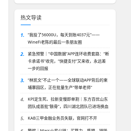
热文导读
1.
“我投了56000U，每天到账4037元”——
WineFi老陈的最后一条朋友圈
2.
紧急预警｜“中国数据”APP连环收费套路：“断
卡承诺书”收完，“快捷支付”又来收，永远差
一步的回报
3.
“林凯文”不止一个——全球联动APP背后的柬
埔寨园区，正在批量生产“带单老师”
4.
KPI定生死、拉新变慢即单割｜东方百优山东
团队成首批“骸骨”，四川湖北团队已进场换血
5.
KAB三甲金融业务员失联，官网打不开
警惕｜Mars火星公链：买算力→质押→销毁