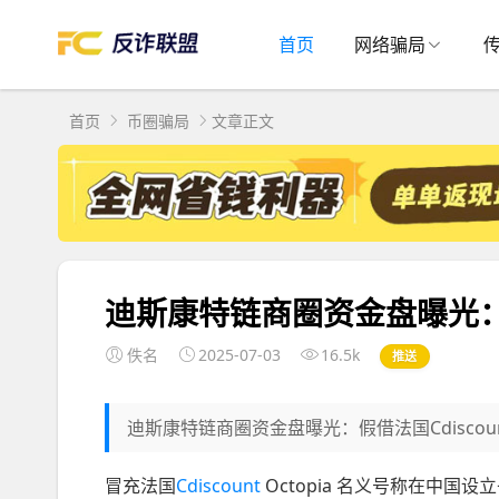
首页
网络骗局
首页
币圈骗局
文章正文
迪斯康特链商圈资金盘曝光：假
佚名
2025-07-03
16.5k
推送
迪斯康特链商圈资金盘曝光：假借法国Cdiscoun
冒充法国
Cdiscount
Octopia 名义号称在中国