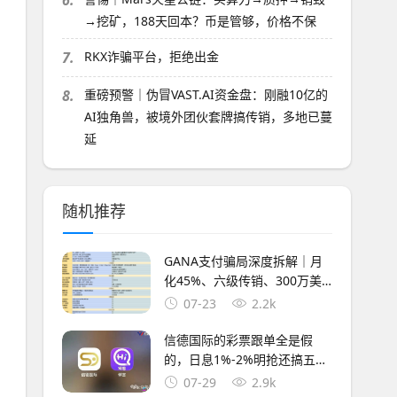
6.
→挖矿，188天回本？币是管够，价格不保
7.
RKX诈骗平台，拒绝出金
8.
重磅预警｜伪冒VAST.AI资金盘：刚融10亿的
AI独角兽，被境外团伙套牌搞传销，多地已蔓
延
随机推荐
GANA支付骗局深度拆解｜月
化45%、六级传销、300万美
金窟窿，拉菲系最后的残留盘
07-23
2.2k
正在倒计时
信德国际的彩票跟单全是假
的，日息1%-2%明抢还搞五级
传销，鑫慷嘉换皮继续割
07-29
2.9k