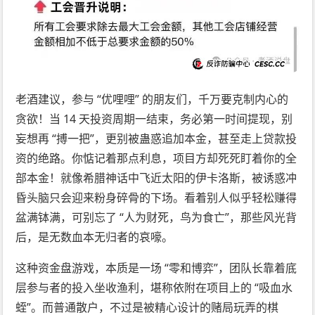
老酒建议，参与 “优哩哩” 的朋友们，千万要克制内心的
贪欲！当 14 天投资周期一结束，务必第一时间提现，别
妄想再 “搏一把”，更别被蛊惑追加本金，甚至走上贷款投
资的绝路。你惦记着那点利息，项目方却死死盯着你的全
部本金！就像希腊神话中飞近太阳的伊卡洛斯，被诱惑冲
昏头脑只会迎来粉身碎骨的下场。看着别人似乎轻松赚得
盆满钵满，可别忘了 “人为财死，鸟为食亡”，那些风光背
后，是无数血本无归者的哀嚎。
这种资金盘游戏，本质是一场 “零和博弈”，团队长靠着底
层参与者的投入坐收渔利，堪称依附在项目上的 “吸血水
蛭”。而普通散户，不过是被精心设计的赌局玩弄的棋