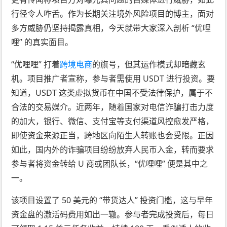
行径令人咋舌。作为长期关注境外风险项目的博主，面对
多方威胁仍坚持揭露真相，今天就带大家深入剖析 “优哩
哩” 的真实面目。​
“优哩哩” 打着
跨境电商
的旗号，但其运作模式却暗藏玄
机。项目推广者宣称，参与者需使用 USDT 进行投资。要
知道，USDT 这类虚拟货币在中国不受法律保护，属于不
合法的交易媒介。近两年，随着国家对电信诈骗打击力度
的加大，银行、微信、支付宝等支付渠道风控愈发严格，
即使资金来源正当，跨地区向陌生人转账也会受限。正因
如此，国内外的诈骗项目纷纷放弃人民币入金，转而要求
参与者将资金转给 U 商或团队长，“优哩哩” 便是其中之
一。​
该项目设置了 50 美元的 “带货达人” 投资门槛，这与早年
资金盘的激活码费用如出一辙。参与者完成投资后，每日