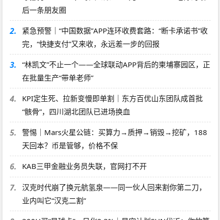
后一条朋友圈
2.
紧急预警｜“中国数据”APP连环收费套路：“断卡承诺书”收
完，“快捷支付”又来收，永远差一步的回报
3.
“林凯文”不止一个——全球联动APP背后的柬埔寨园区，正
在批量生产“带单老师”
4.
KPI定生死、拉新变慢即单割｜东方百优山东团队成首批
“骸骨”，四川湖北团队已进场换血
5.
警惕｜Mars火星公链：买算力→质押→销毁→挖矿，188
天回本？币是管够，价格不保
6.
KAB三甲金融业务员失联，官网打不开
7.
汉克时代崩了换元航氢泉——同一伙人回来割你第二刀，
业内叫它“汉克二割”