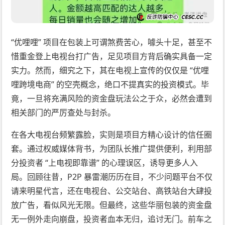
“优哩哩” 项目在包装上可谓煞费苦心，噱头十足，甚至不
惜重金登上电视台打广告，足见项目方背后确实具备一定
实力。然而，细究之下，其在电视上宣传的仅仅是 “优哩
哩跨境电商” 的空壳概念，绝口不提真实的投资模式。毕
竟，一旦将充满风险的资金盘玩法公之于众，必然会遭到
相关部门的严厉查处与封杀。
在各大电视台频繁露脸，实则是项目方精心设计的信任圈
套。通过权威媒体背书，为团队长推广提供便利，利用部
分投资者 “上电视即靠谱” 的心理误区，诱导更多人入
局。回顾往昔，P2P 暴雷潮历历在目，不少问题平台不仅
请来明星代言，还在电视台、公交站台、高铁站台大肆投
放广告，看似风光无限。但最终，这些华丽包装的资金盘
无一例外走向崩盘，投资者血本无归，追讨无门。前车之