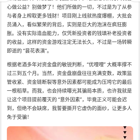
心做公益？别做梦了！他们所做的一切，不过是为了从参
与者身上榨取更多钱财！项目刚上线就热度爆棚，大批会
员涌入，看似繁荣的背后，实则是巨大的泡沫在疯狂膨
胀。没有实际造血能力，仅凭新投资者的钱填补老投资者
的收益，这样的资金游戏注定无法长久，不过是一场转瞬
即逝的 “昙花表演”。
根据老酒多年对资金盘的敏锐判断，“优哩哩” 大概率撑不
过三到五个月。当然，资金盘崩盘往往充满变数，政策监
管收紧、资金链断裂等意外因素都可能成为压垮它的最后
一根稻草。而我，也会持续曝光其骗局本质，也许我就是
让这个项目提前覆灭的 “意外因素”，毕竟正义可能会迟
到，但绝不会缺席，我誓要撕开它虚伪的面纱，让更多人
免于受骗！