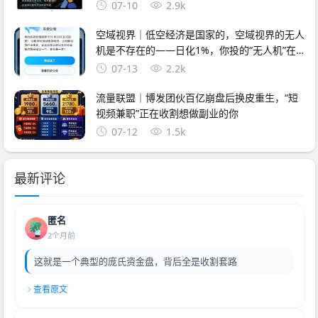
07-10
2.9k
空域视界｜低空经济是国家的，空域视界的无人
机是不存在的——日化1%，你投的“无人机”在
天上飞，你的钱在操盘手口袋里跑
07-13
2.2k
流量联盟｜博发团伙百亿崩盘后换皮重生，“短
视频兼职”正在收割想做副业的你
07-12
1.5k
最新评论
匿名
2个月前
这就是一个典型的庞氏资金盘，背后全是收割套路
查看原文