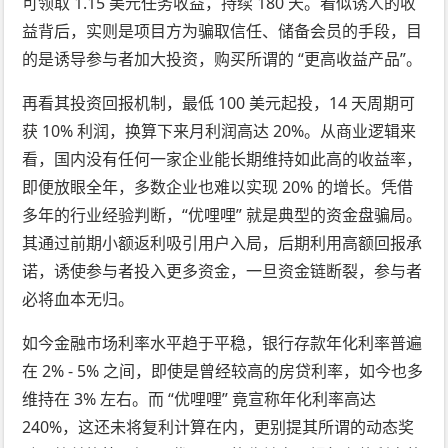
可领取 1.15 美元任务收益，持续 180 天。看似诱人的收
益背后，实则是项目方为骗取信任、储备会员的手段，目
的是诱导参与者加大投资，购买所谓的 “更高收益产品”。​
再看其投资回报机制，最低 100 美元起投，14 天周期可
获 10% 利润，换算下来月利润高达 20%。从商业逻辑来
看，国内没有任何一家企业能长期维持如此高的收益率，
即便放眼全年，多数企业也难以实现 20% 的增长。凭借
多年的行业经验判断，“优哩哩” 就是典型的资金盘骗局。
其通过前期小额返利吸引用户入局，后期利用高额回报承
诺，诱使参与者投入更多资金，一旦资金链断裂，参与者
必将血本无归。
如今金融市场利率水平趋于平稳，银行存款年化利率普遍
在 2% - 5% 之间，即使是曾经较高的房贷利率，如今也多
维持在 3% 左右。而 “优哩哩” 竟宣称年化利率高达
240%，这还未将复利计算在内，更别提其所谓的动态奖