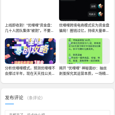
上线即收割！“优哩哩”资金盘：
优哩哩跨境电商模式实为资金盘
几十人团队集体“被割”，不要做
骗局！圈钱过亿，持续大量单
无畏的韭菜
割！快快离场！
分析优哩哩模式，预测优哩哩不
揭开 “优哩哩” 神秘面纱：抽丝
会撑过半年，现在天天找公关来
剥茧探究其运营本质，一场精心
澄清，即将崩盘
设计的资金盘
发布评论
（
条评论）