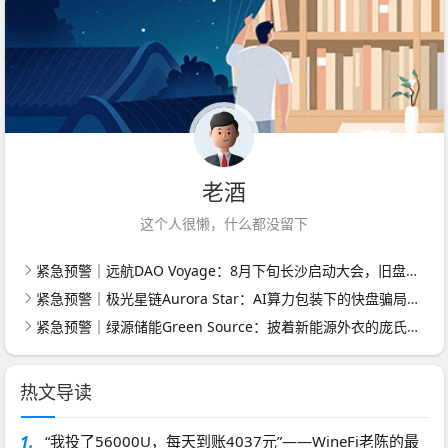
老酒
这个人很懒，什么都没留下
紧急预警｜远航DAO Voyage：8月下旬长沙启动大会，旧盘团队平移，RWA+大宗商品包装——又是庞氏滚盘的老剧本
紧急预警｜极光星链Aurora Star：AI算力包装下的快盘骗局，认购即入坑
紧急预警｜绿源储能Green Source：披着新能源外衣的庞氏传销盘，8月千人大会就是收割信号
热文导读
1.
“我投了56000U，每天到账4037元”——WineFi老陈的最