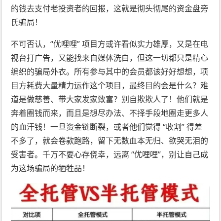
的钱去支付老投资者的回报，这就是彻头彻尾的资金盘旁
氏骗局！
不可否认，“优哩哩” 项目方或许看似实力雄厚，又是在电
视台打广告，又能找来自媒体洗白，但这一切都只是精心
编织的骗局外衣。所有参与其中的会员都该好好想想，项
目方耗费大量精力运作这个项目，最终目的会是什么？难
道是做慈善、带大家发家致富？别自欺欺人了！他们就是
奔着圈钱而来，而且是想尽办法、不择手段地圈走更多人
的血汗钱！一旦资金链断裂，或者他们觉得 “收割” 得差
不多了，就会卷款跑路，留下无数血本无归、欲哭无泪的
受害者。千万不要心存侥幸，远离 “优哩哩”，别让自己成
为这场骗局的牺牲品！