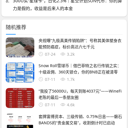
8.
300U买“星球卡”，日化2.3%｜星空计划SUN代币：你的算
力是假的，收益是后来人的本金
随机推荐
央视曝“九极真美传销陷阱”：号称其美体塑身衣
能预防癌症，标价高达六七千元
07-24
3.2k
Snow Roll雪球币｜借巴菲特之名行传销之实：
十级返佣、360天锁仓，你的BNB正在被清零
07-11
1.7k
“我投了56000U，每天到账4037元”——WineFi
老陈的最后一条朋友圈
07-11
4.6k
套牌富傅资本、三级传销、0.75%日息——磐石
BANDS的“贵金属交易”，收割倒计时已启动