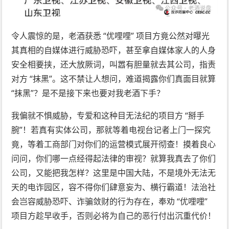
令人震惊的是，老酒获悉 “优哩哩” 项目方竟公然对曝光
其真相的自媒体进行威胁恐吓，甚至拿自媒体家人的人身
安全相要挟，还大放厥词，叫嚣有胆量就去其公司，指责
对方 “抹黑”。这不禁让人想问，难道揭露你们真面目就算
“抹黑”？是不是接下来也要对我老酒下手？
我偏就不惧威胁，专爱和这种目无法纪的项目方 “掰手
腕”！若真有实体公司，那就等着电视台记者上门一探究
竟，等着工商部门对你们的运营模式展开彻查！摸着良心
问问，你们哪一点经得起法律的审视？就算我真去了你们
公司，又能把我怎样？这里是中国大陆，不是境外无法无
天的电诈园区，容不得你们肆意妄为、横行霸道！法治社
会岂容威胁恐吓、诈骗敛财的行为存在，奉劝 “优哩哩”
项目方趁早收手，否则必将为自己的恶行付出沉重代价！