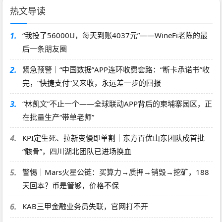
热文导读
1.
“我投了56000U，每天到账4037元”——WineFi老陈的最
后一条朋友圈
2.
紧急预警｜“中国数据”APP连环收费套路：“断卡承诺书”收
完，“快捷支付”又来收，永远差一步的回报
3.
“林凯文”不止一个——全球联动APP背后的柬埔寨园区，正
在批量生产“带单老师”
4.
KPI定生死、拉新变慢即单割｜东方百优山东团队成首批
“骸骨”，四川湖北团队已进场换血
5.
警惕｜Mars火星公链：买算力→质押→销毁→挖矿，188
天回本？币是管够，价格不保
6.
KAB三甲金融业务员失联，官网打不开