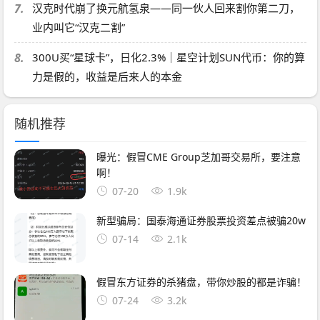
7.
汉克时代崩了换元航氢泉——同一伙人回来割你第二刀，
业内叫它“汉克二割”
8.
300U买“星球卡”，日化2.3%｜星空计划SUN代币：你的算
力是假的，收益是后来人的本金
随机推荐
曝光：假冒CME Group芝加哥交易所，要注意
啊！
07-20
1.9k
新型骗局：国泰海通证券股票投资差点被骗20w
07-14
2.1k
假冒东方证券的杀猪盘，带你炒股的都是诈骗！
07-24
3.2k