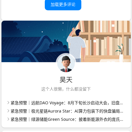
加载更多评论
昊天
这个人很懒，什么都没留下
紧急预警｜远航DAO Voyage：8月下旬长沙启动大会，旧盘团队平移，RWA+大宗商品包装——又是庞氏滚盘的老剧本
紧急预警｜极光星链Aurora Star：AI算力包装下的快盘骗局，认购即入坑
紧急预警｜绿源储能Green Source：披着新能源外衣的庞氏传销盘，8月千人大会就是收割信号