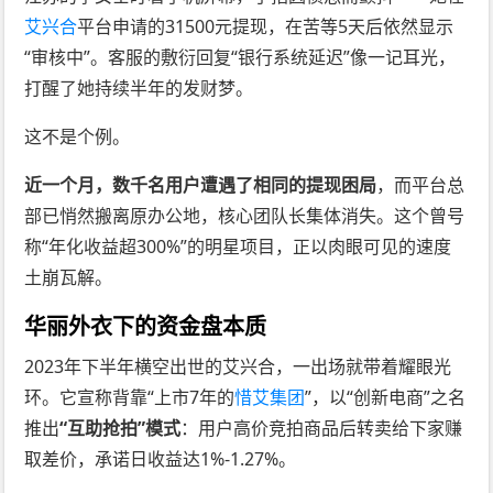
艾兴合
平台申请的31500元提现，在苦等5天后依然显示
“审核中”。客服的敷衍回复“银行系统延迟”像一记耳光，
打醒了她持续半年的发财梦。
这不是个例。
近一个月，数千名用户遭遇了相同的提现困局
，而平台总
部已悄然搬离原办公地，核心团队长集体消失。这个曾号
称“年化收益超300%”的明星项目，正以肉眼可见的速度
土崩瓦解。
华丽外衣下的资金盘本质
2023年下半年横空出世的艾兴合，一出场就带着耀眼光
环。它宣称背靠“上市7年的
惜艾集团
”，以“创新电商”之名
推出
“互助抢拍”模式
：用户高价竞拍商品后转卖给下家赚
取差价，承诺日收益达1%-1.27%。