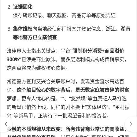
证据固化
保存转账记录、聊天截图、商品订单等原始凭证
集体维权
向当地经侦部门报案并登记信息，
浙江、湖南
等地警方已立案侦查
法律界人士指出关键点：平台
“强制积分消费+商品溢价
300%”
已涉嫌商业欺诈，而多层返利模式构成传销事实，
这两点将成为维权核心依据。
常德警方查封艾兴合关联账户时，发现资金流水高达百
亿。
这个触目惊心的数字背后，是无数家庭被击碎的财富
梦想
。更令人忧心的是，“”、“悠然境”等由原班人马打造
的新盘已悄然上线，同样的剧本换上“实体经济”、“乡村振
兴”等新马甲，正等待下一批渴望暴利的投资者。
金融的本质规律从未改变：所有违背商业常识的高收益，