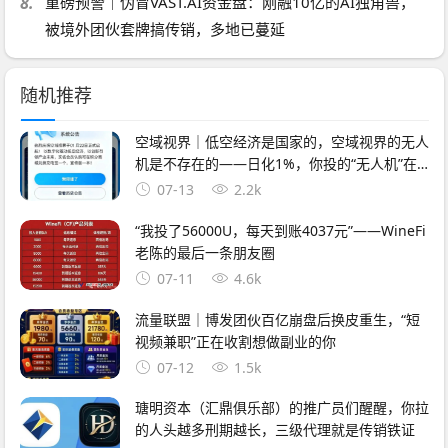
8.
重磅预警｜伪冒VAST.AI资金盘：刚融10亿的AI独角兽，
被境外团伙套牌搞传销，多地已蔓延
随机推荐
空域视界｜低空经济是国家的，空域视界的无人
机是不存在的——日化1%，你投的“无人机”在
天上飞，你的钱在操盘手口袋里跑
07-13
2.2k
“我投了56000U，每天到账4037元”——WineFi
老陈的最后一条朋友圈
07-11
4.6k
流量联盟｜博发团伙百亿崩盘后换皮重生，“短
视频兼职”正在收割想做副业的你
07-12
1.5k
瑭明资本（汇鼎俱乐部）的推广员们醒醒，你拉
的人头越多刑期越长，三级代理就是传销铁证