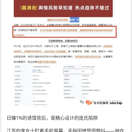
日赚1%的诱饵背后，是精心设计的庞氏陷阱
江苏的李女士盯着手机屏幕，手指因愤怒而颤抖——她在