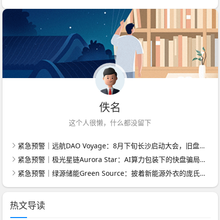
佚名
这个人很懒，什么都没留下
紧急预警｜远航DAO Voyage：8月下旬长沙启动大会，旧盘团队平移，RWA+大宗商品包装——又是庞氏滚盘的老剧本
紧急预警｜极光星链Aurora Star：AI算力包装下的快盘骗局，认购即入坑
紧急预警｜绿源储能Green Source：披着新能源外衣的庞氏传销盘，8月千人大会就是收割信号
热文导读