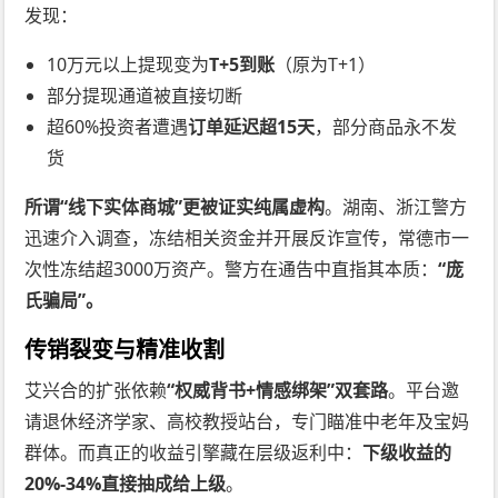
发现：
10万元以上提现变为
T+5到账
（原为T+1）
部分提现通道被直接切断
超60%投资者遭遇
订单延迟超15天
，部分商品永不发
货
所谓“线下实体商城”更被证实纯属虚构
。湖南、浙江警方
迅速介入调查，冻结相关资金并开展反诈宣传，常德市一
次性冻结超3000万资产。警方在通告中直指其本质：
“庞
氏骗局”。
传销裂变与精准收割
艾兴合的扩张依赖
“权威背书+情感绑架”双套路
。平台邀
请退休经济学家、高校教授站台，专门瞄准中老年及宝妈
群体。而真正的收益引擎藏在层级返利中：
下级收益的
20%-34%直接抽成给上级
。