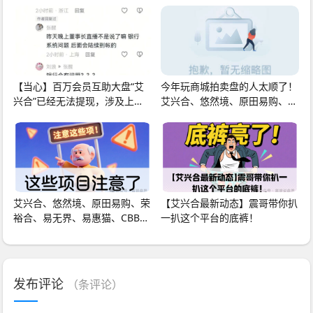
【当心】百万会员互助大盘“艾
今年玩商城拍卖盘的人太顺了！
兴合”已经无法提现，涉及上百
艾兴合、悠然境、原田易购、荣
亿！其它几个项
裕合、易无界、
艾兴合、悠然境、原田易购、荣
【艾兴合最新动态】震哥带你扒
裕合、易无界、易惠猫、CBB易
一扒这个平台的底裤！
趣等商城拍卖盘注
发布评论
（
条评论）