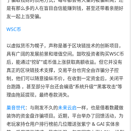
是有那么多的人在盲目自信能赚到钱，甚至还带着亲朋好
友一起上当受骗。
WSC币
以虚拟货币为幌子，声称是基于区块链技术的创新项目，
具有广阔的发展前景和增值空间。鼓吹投资者购买WSC币
后，能通过“挖矿”或币值上涨获取高额收益。但它并没有
真正的区块链技术支撑，交易平台也完全由诈骗分子控
制，他们可以随意操纵币价，在收割一定资金后，关闭平
台跑路 ，甚至部分平台还会编造“系统升级”“黑客攻击”等
理由拖延提现，最终卷款消失。
巢音世代
：与刚发不久的
未来云启
一样，也是借着数藏做
装饰的资金盘诈骗项目。近期，平台举办了回馈活动，为
老玩家持仓用户排行榜前几位赠送张紫宁 & GAI 实体亲