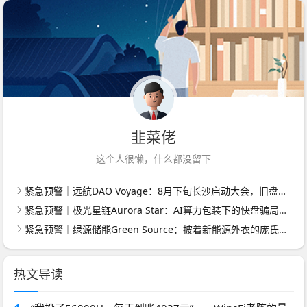
韭菜佬
这个人很懒，什么都没留下
紧急预警｜远航DAO Voyage：8月下旬长沙启动大会，旧盘团队平移，RWA+大宗商品包装——又是庞氏滚盘的老剧本
紧急预警｜极光星链Aurora Star：AI算力包装下的快盘骗局，认购即入坑
紧急预警｜绿源储能Green Source：披着新能源外衣的庞氏传销盘，8月千人大会就是收割信号
热文导读