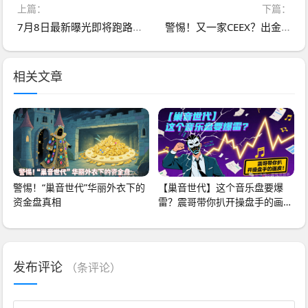
上篇：
下篇：
7月8日最新曝光即将跑路或崩盘的骗局：富域智赢（富域星云），维尔利，海通慧智，吉富基金有你参与的吗？欢迎留言讨论
警惕！又一家CEEX？出金路上全是＂拦路费＂
相关文章
警惕！“巢音世代”华丽外衣下的
【巢音世代】这个音乐盘要爆
资金盘真相
雷？震哥带你扒开操盘手的画
皮！
发布评论
（
条评论）