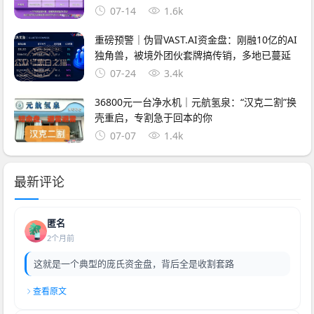
07-14
1.6k
重磅预警｜伪冒VAST.AI资金盘：刚融10亿的AI
独角兽，被境外团伙套牌搞传销，多地已蔓延
07-24
3.4k
36800元一台净水机｜元航氢泉：“汉克二割”换
壳重启，专割急于回本的你
07-07
1.4k
最新评论
匿名
2个月前
这就是一个典型的庞氏资金盘，背后全是收割套路
查看原文