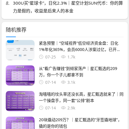
8.
300U买“星球卡”，日化2.3%｜星空计划SUN代币：你的算
力是假的，收益是后来人的本金
随机推荐
紧急预警｜“空域视界”低空经济资金盘：日化
1%年化365%，会员6000人涉案过亿，已开始
单割封号——智航智引怎么崩的，它就怎么崩
07-25
1.7k
从“看广告赚钱”到倾家荡产｜星汇甄选的209
万，你一个子儿都拿不到
07-14
3.1k
淘嘻嘻的坟头草还没长高，星汇甄选就来了｜同
一个操盘手，同一套“公排”剧本
07-14
2.9k
20块撬动209万？｜星汇甄选的“牙签撬地球”，
撬的是你的钱包