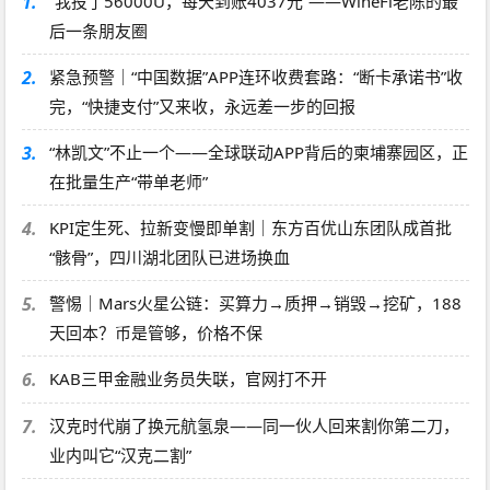
1.
“我投了56000U，每天到账4037元”——WineFi老陈的最
后一条朋友圈
2.
紧急预警｜“中国数据”APP连环收费套路：“断卡承诺书”收
完，“快捷支付”又来收，永远差一步的回报
3.
“林凯文”不止一个——全球联动APP背后的柬埔寨园区，正
在批量生产“带单老师”
4.
KPI定生死、拉新变慢即单割｜东方百优山东团队成首批
“骸骨”，四川湖北团队已进场换血
5.
警惕｜Mars火星公链：买算力→质押→销毁→挖矿，188
天回本？币是管够，价格不保
6.
KAB三甲金融业务员失联，官网打不开
7.
汉克时代崩了换元航氢泉——同一伙人回来割你第二刀，
业内叫它“汉克二割”