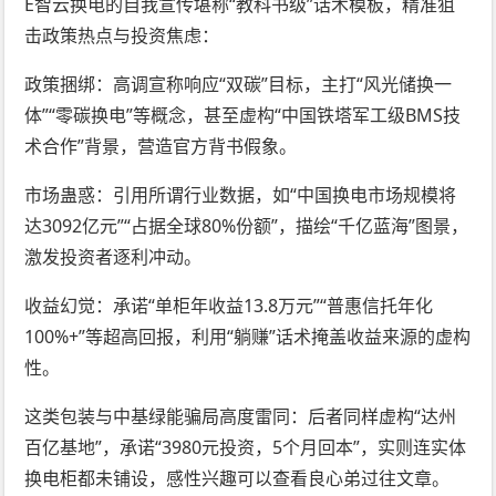
E智云换电的自我宣传堪称“教科书级”话术模板，精准狙
击政策热点与投资焦虑：
政策捆绑：高调宣称响应“双碳”目标，主打“风光储换一
体”“零碳换电”等概念，甚至虚构“中国铁塔军工级BMS技
术合作”背景，营造官方背书假象。
市场蛊惑：引用所谓行业数据，如“中国换电市场规模将
达3092亿元”“占据全球80%份额”，描绘“千亿蓝海”图景，
激发投资者逐利冲动。
收益幻觉：承诺“单柜年收益13.8万元”“普惠信托年化
100%+”等超高回报，利用“躺赚”话术掩盖收益来源的虚构
性。
这类包装与中基绿能骗局高度雷同：后者同样虚构“达州
百亿基地”，承诺“3980元投资，5个月回本”，实则连实体
换电柜都未铺设，感性兴趣可以查看良心弟过往文章。