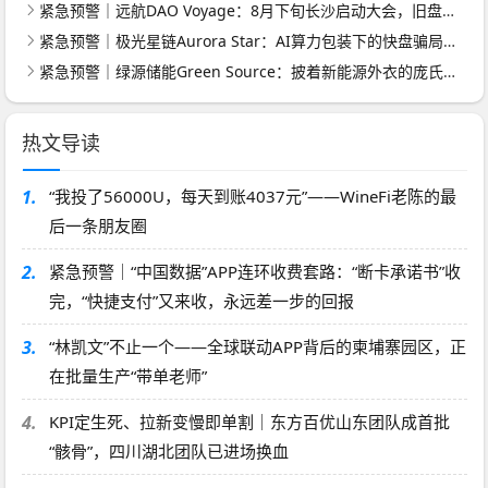
紧急预警｜远航DAO Voyage：8月下旬长沙启动大会，旧盘团队平移，RWA+大宗商品包装——又是庞氏滚盘的老剧本
紧急预警｜极光星链Aurora Star：AI算力包装下的快盘骗局，认购即入坑
紧急预警｜绿源储能Green Source：披着新能源外衣的庞氏传销盘，8月千人大会就是收割信号
热文导读
1.
“我投了56000U，每天到账4037元”——WineFi老陈的最
后一条朋友圈
2.
紧急预警｜“中国数据”APP连环收费套路：“断卡承诺书”收
完，“快捷支付”又来收，永远差一步的回报
3.
“林凯文”不止一个——全球联动APP背后的柬埔寨园区，正
在批量生产“带单老师”
4.
KPI定生死、拉新变慢即单割｜东方百优山东团队成首批
“骸骨”，四川湖北团队已进场换血