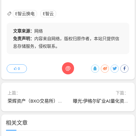
E智云换电
E智云
文章来源：
网络
免责声明：
内容来自网络，版权归原作者，本站只提供信
息存储服务，侵权联系。
@
0
上篇：
下篇：
荣辉资产（BXO交易所）跟单类资金盘骗局和鑫康嘉同一个诈骗团伙，崩盘后锁仓重启第二次收割，骗新人说是新盘让拉人填坑，即将崩盘跑路
曝光:伊格尔矿业AI量化资金盘骗局，万人血本无归！
相关文章