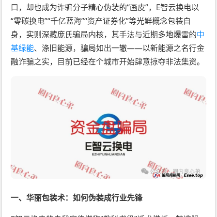
口，却也成为诈骗分子精心伪装的“画皮”，E智云换电以
“零碳换电”“千亿蓝海”“资产证券化”等光鲜概念包装自
身，实则深藏庞氏骗局内核，其手法与近期多地爆雷的
中
基绿能
、涤旧能源，骗局如出一辙——以新能源之名行金
融诈骗之实，目前已经在个城市开始肆意掠夺非法集资。
一、华丽包装术：如何伪装成行业先锋