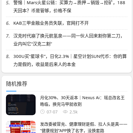
5.
警惕｜Mars火星公链：买算力→质押→销毁→挖矿，188
天回本？币是管够，价格不保
6.
KAB三甲金融业务员失联，官网打不开
7.
汉克时代崩了换元航氢泉——同一伙人回来割你第二刀，
业内叫它“汉克二割”
8.
300U买“星球卡”，日化2.3%｜星空计划SUN代币：你的算
力是假的，收益是后来人的本金
随机推荐
月化30%、30天返本｜Nexus Ai：瑶总改名王
皓临，换完马甲就收割
07-07
2.5k
发改委被冒充、健康理财是假、拉人头是真——
“健康规划”APP换了名字，没换套路