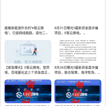
披着新能源外衣的“e智云换
8月31日曝光‼️最新资金盘诈骗
电”，已拔网线跑路，请勿二次
项目，E智云换电，
上当受骗！
VAX（VaultX），老虎AI量化随
时
【紧急曝光】E智云换电，悠然
8月26日曝光‼️最新资金盘诈骗
境，百域量化这三个资金盘正在
项目，联合智算，海洋牧场，百
疯狂收割即将崩
域量化，E智云