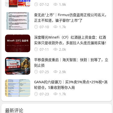
07-12
1.9k
查无此“上市”｜Firmus仿盘盗用正规公司名义，
正主不知道，骗子替你“上市”了
07-10
1.7k
深度曝光WineFi（CF）红酒链上资金盘：红酒
实体只是收割外衣，多层拉人头庞氏骗局实锤！
07-11
2.0k
平移盘换皮重启｜海天智医：快割｜别等了，立
刻止损
07-25
2.9k
GANA的六级镰刀｜买3%卖5%滑点+25%税+涡
轮锁仓，5重收割等你入局
07-23
1.7k
最新评论