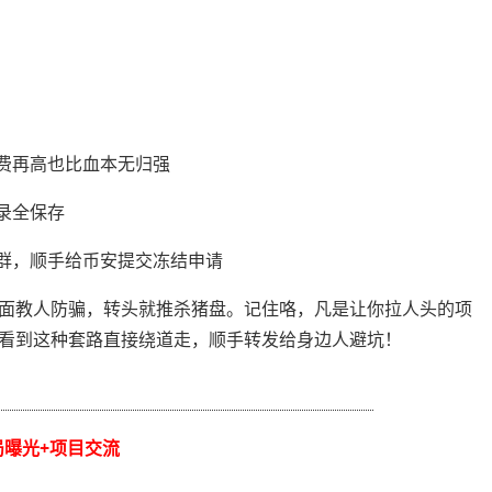
续费再高也比血本无归强
录全保存
销群，顺手给币安提交冻结申请
面教人防骗，转头就推杀猪盘。记住咯，凡是让你拉人头的项
看到这种套路直接绕道走，顺手转发给身边人避坑！
局曝光+项目交流