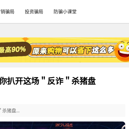
传销骗局
投资骗局
防骗小课堂
哥带你扒开这场＂反诈＂杀猪盘
杀猪盘...