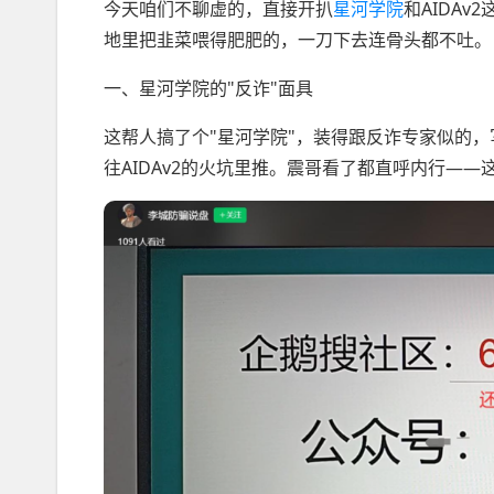
今天咱们不聊虚的，直接开扒
星河学院
和AIDA
地里把韭菜喂得肥肥的，一刀下去连骨头都不吐。
一、星河学院的"反诈"面具
这帮人搞了个"星河学院"，装得跟反诈专家似的，
往AIDAv2的火坑里推。震哥看了都直呼内行——