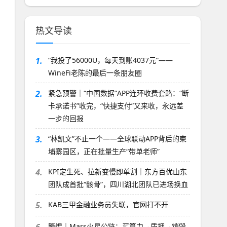
热文导读
1.
“我投了56000U，每天到账4037元”——
WineFi老陈的最后一条朋友圈
2.
紧急预警｜“中国数据”APP连环收费套路：“断
卡承诺书”收完，“快捷支付”又来收，永远差
一步的回报
3.
“林凯文”不止一个——全球联动APP背后的柬
埔寨园区，正在批量生产“带单老师”
4.
KPI定生死、拉新变慢即单割｜东方百优山东
团队成首批“骸骨”，四川湖北团队已进场换血
5.
KAB三甲金融业务员失联，官网打不开
警惕｜Mars火星公链：买算力→质押→销毁