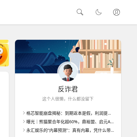
反诈君
这个人很懒，什么都没留下
格芯智能崩盘揭秘：到期返本是假，利润提现门槛层层加码
曝光｜熊猫聚合年化超60%，鼎裕盟、启元AI已崩盘
永汇娱乐的“内幕预测”：真有内幕，凭什么带你赚钱？