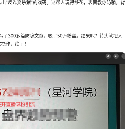
v2这出"反诈变杀猪"的戏码。这帮人玩得够花，表面教你防骗，背
写了300多篇防骗文章，吸了50万粉丝。结果呢？转头就把人
这操作，绝了！