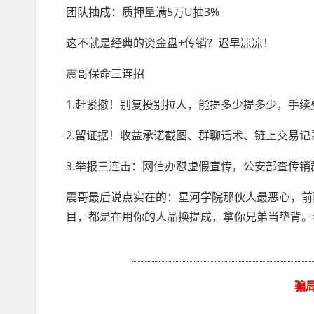
团队抽成：质押量满5万U抽3%
这不就是经典的资金盘+传销？迟早凉凉！
震哥保命三连招
1.赶紧撤！别复投别拉人，能提多少提多少，手
2.留证据！收益承诺截图、群聊话术、链上交易记
3.举报三连击：网信办怼虚假宣传，公安部查传
震哥最后说点实在的：星河学院那伙人最恶心，前
目，都是在用你的人品换提成，拿你兄弟当垫背。
骗