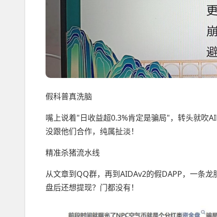
假科普真洗脑
嘴上说着"日收益超0.3%肯定是骗局"，转头就吹A
没跟他们合作，纯属扯淡！
精准杀猪流水线
从文章到QQ群，再到AIDAv2的假DAPP，一
盘后还想提现？门都没有！