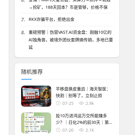
6.
→挖矿，188天回本？币是管够，价格不保
7.
RKX诈骗平台，拒绝出金
8.
重磅预警｜伪冒VAST.AI资金盘：刚融10亿的
AI独角兽，被境外团伙套牌搞传销，多地已蔓
延
随机推荐
平移盘换皮重启｜海天智医：
快割｜别等了，立刻止损
07-25
2.9k
投10万进鸿运万交所能赚多
少？｜日化2%的前30天｜第
31天服务器关了｜你剩0
07-20
2.1k