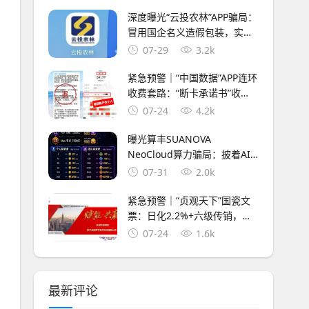
深度曝光“云投农林”APP骗局：
冒用国企名义造假包装，实为
庞氏资金盘！！
07-29
3.2k
紧急预警｜“中国数据”APP连环
收费套路：“断卡承诺书”收
完，“快捷支付”又来收，永远
07-24
4.2k
差一步的回报
曝光算丰SUANOVA
NeoCloud算力骗局：披着AI
算力外衣的庞氏资金盘骗局
07-31
2.0k
紧急预警｜“贞观天下”国瓷文
票：日化2.2%+六级传销，抢
单1.6倍权益，提现已变慢，崩
07-24
1.6k
盘在即
最新评论