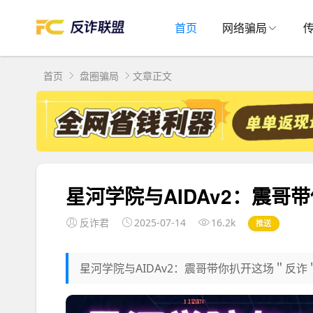
首页
网络骗局
首页
盘圈骗局
文章正文
星河学院与AIDAv2：震
反诈君
2025-07-14
16.2k
推送
星河学院与AIDAv2：震哥带你扒开这场＂反诈＂