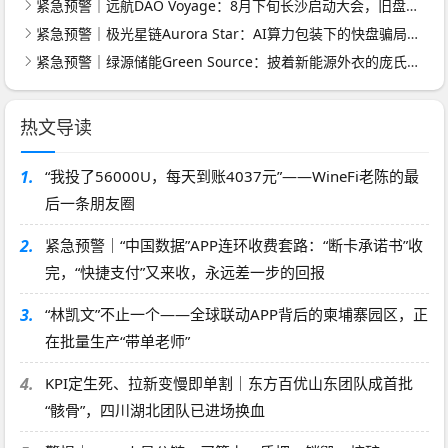
紧急预警｜远航DAO Voyage：8月下旬长沙启动大会，旧盘团队平移，RWA+大宗商品包装——又是庞氏滚盘的老剧本
紧急预警｜极光星链Aurora Star：AI算力包装下的快盘骗局，认购即入坑
紧急预警｜绿源储能Green Source：披着新能源外衣的庞氏传销盘，8月千人大会就是收割信号
热文导读
1.
“我投了56000U，每天到账4037元”——WineFi老陈的最
后一条朋友圈
2.
紧急预警｜“中国数据”APP连环收费套路：“断卡承诺书”收
完，“快捷支付”又来收，永远差一步的回报
3.
“林凯文”不止一个——全球联动APP背后的柬埔寨园区，正
在批量生产“带单老师”
4.
KPI定生死、拉新变慢即单割｜东方百优山东团队成首批
“骸骨”，四川湖北团队已进场换血