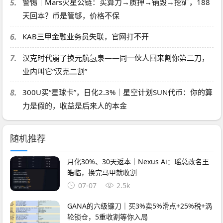
5.
警惕｜Mars火星公链：买算力→质押→销毁→挖矿，188
天回本？币是管够，价格不保
6.
KAB三甲金融业务员失联，官网打不开
7.
汉克时代崩了换元航氢泉——同一伙人回来割你第二刀，
业内叫它“汉克二割”
8.
300U买“星球卡”，日化2.3%｜星空计划SUN代币：你的算
力是假的，收益是后来人的本金
随机推荐
月化30%、30天返本｜Nexus Ai：瑶总改名王
皓临，换完马甲就收割
07-07
2.5k
GANA的六级镰刀｜买3%卖5%滑点+25%税+涡
轮锁仓，5重收割等你入局