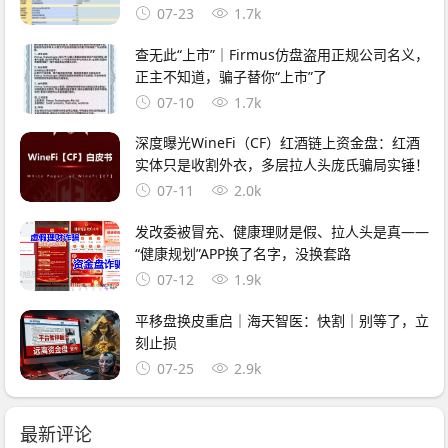
07-23
1.7k
查无此“上市”｜Firmus仿盘盗用正规公司名义，
正主不知道，骗子替你“上市”了
07-10
1.7k
深度曝光WineFi（CF）红酒链上资金盘：红酒
实体只是收割外衣，多层拉人头庞氏骗局实锤！
07-11
2.0k
发改委被冒充、健康理财是假、拉人头是真——
“健康规划”APP换了名字，没换套路
07-12
1.9k
平移盘换皮重启｜海天智医：快割｜别等了，立
刻止损
07-25
2.9k
最新评论