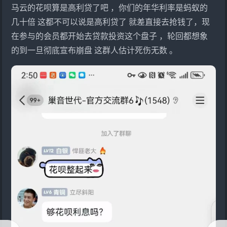
马云的花呗算是高利贷了吧 ，你们的年华利率是蚂蚁的
几十倍 这都不可以说是高利贷了 就差直接去抢钱了，现
在参与的会员都开始去贷款投资这个盘子 ，轮回都想象
的到一旦彻底宣布崩盘 这群人估计死伤无数 。