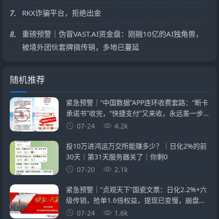
7.
RKX诈骗平台，拒绝出金
8.
重磅预警｜伪冒VAST.AI资金盘：刚融10亿的AI独角兽，
被境外团伙套牌搞传销，多地已蔓延
随机推荐
紧急预警｜“中国数据”APP连环收费套路：“断卡
承诺书”收完，“快捷支付”又来收，永远差一步
的回报
07-24
4.2k
投10万进鸿运万交所能赚多少？｜日化2%的前
30天｜第31天服务器关了｜你剩0
07-20
2.1k
紧急预警｜“贞观天下”国瓷文票：日化2.2%+六
级传销，抢单1.6倍权益，提现已变慢，崩盘在
即
07-24
1.6k