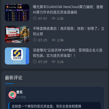
曝光算丰SUANOVA NeoCloud算力骗局：披着
AI算力外衣的庞氏资金盘骗局
07-31
2.0k
平移盘换皮重启｜海天智医：快割｜别等了，立
刻止损
07-25
2.9k
深度曝光“云投农林”APP骗局：冒用国企名义造
假包装，实为庞氏资金盘！！
07-29
3.2k
最新评论
匿名
3个月前
这就是一个典型的庞氏资金盘，背后全是收割套路