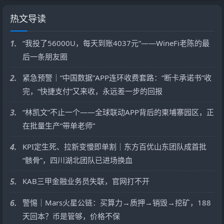
热文导读
1.
“我投了56000U，每天到账4037元”——WineFi老陈的最
后一条朋友圈
2.
紧急预警｜“中国数据”APP连环收费套路：“断卡承诺书”收
完，“快捷支付”又来收，永远差一步的回报
3.
“林凯文”不止一个——全球联动APP背后的柬埔寨园区，正
在批量生产“带单老师”
4.
KPI定生死、拉新变慢即单割｜东方百优山东团队成首批
“骸骨”，四川湖北团队已进场换血
5.
KAB三甲金融业务员失联，官网打不开
6.
警惕｜Mars火星公链：买算力→质押→销毁→挖矿，188
天回本？币是管够，价格不保