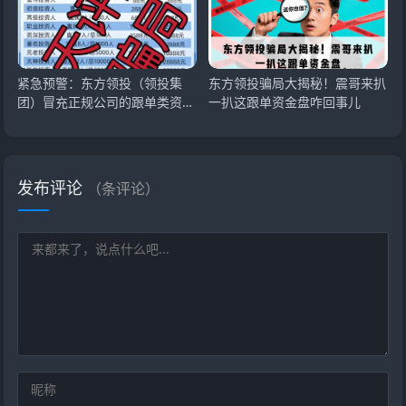
紧急预警：东方领投（领投集
东方领投骗局大揭秘！震哥来扒
团）冒充正规公司的跟单类资金
一扒这跟单资金盘咋回事儿
盘骗局，即将崩盘
发布评论
（
条评论）