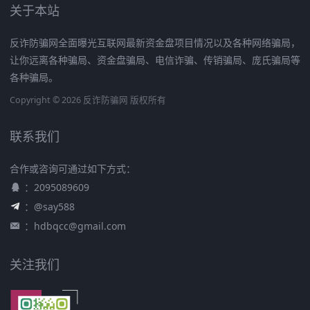
关于本站
反诈防骗网全面曝光互联网最新资金盘项目情况以及各种网络骗局，
让你远离各种骗局、资金盘骗局、电信诈骗、传销骗局、庞氏骗局等
各种骗局。
Copyright © 2026 反诈防骗网 版权所有
联系我们
合作或咨询可通过如下方式：
：2095089609
：@say588
：
hdbqcc@gmail.com
关注我们