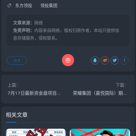
东方领投
领投集团
文章来源：
网络
免责声明：
内容来自网络，版权归原作者，本站只提供信
息存储服务，侵权联系。
@
0
上篇：
下篇：
7月17日最新资金盘项目骗局曝光，猎鹰量化机器人，元宝国际交易所，巢音世代，乐瑞资产随时可能卷钱跑路！
荣耀集团（嘉悦国际）期货跟单类资金盘骗局，高度预警，即将崩盘跑路！
相关文章