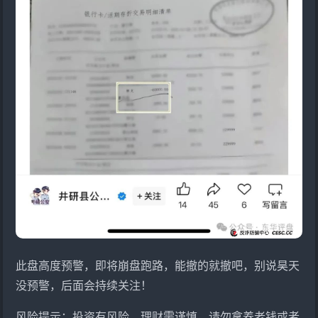
此盘高度预警，即将崩盘跑路，能撤的就撤吧，别说昊天
没预警，后面会持续关注！
风险提示：投资有风险，理财需谨慎。请勿拿养老钱或者