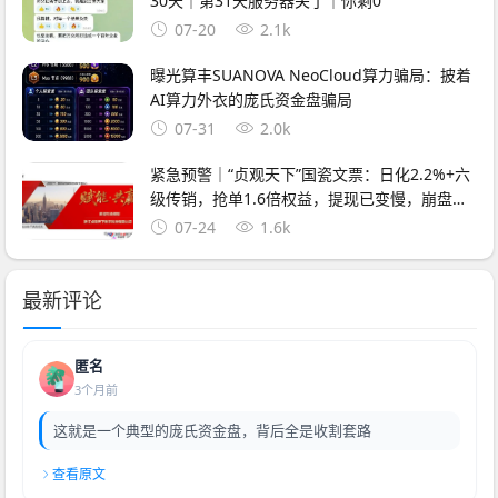
30天｜第31天服务器关了｜你剩0
07-20
2.1k
曝光算丰SUANOVA NeoCloud算力骗局：披着
AI算力外衣的庞氏资金盘骗局
07-31
2.0k
紧急预警｜“贞观天下”国瓷文票：日化2.2%+六
级传销，抢单1.6倍权益，提现已变慢，崩盘在
即
07-24
1.6k
最新评论
匿名
3个月前
这就是一个典型的庞氏资金盘，背后全是收割套路
查看原文