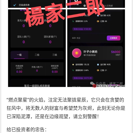
“燃点聚星”的火焰，注定无法聚拢星辰，它只会在贪婪的
狂风中，将无数人的财富与希望焚为灰烬，此刻无论你是
已深陷泥潭，还是在边缘观望，请立刻警醒！
给已投资者的忠告：