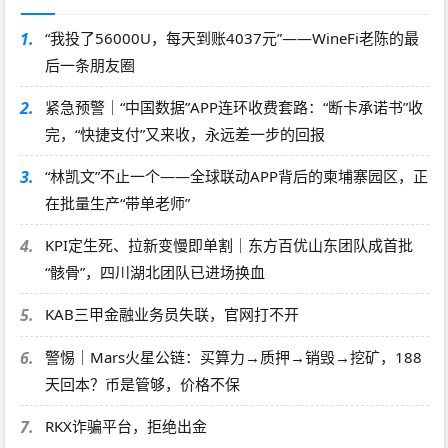
1.
“我投了56000U，每天到账4037元”——WineFi老陈的最
后一条朋友圈
2.
紧急预警｜“中国数据”APP连环收费套路：“断卡承诺书”收
完，“快捷支付”又来收，永远差一步的回报
3.
“林凯文”不止一个——全球联动APP背后的柬埔寨园区，正
在批量生产“带单老师”
4.
KPI定生死、拉新变慢即单割｜东方百优山东团队成首批
“骸骨”，四川湖北团队已进场换血
5.
KAB三甲金融业务员失联，官网打不开
6.
警惕｜Mars火星公链：买算力→质押→销毁→挖矿，188
天回本？币是管够，价格不保
7.
RKX诈骗平台，拒绝出金