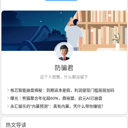
防骗君
这个人很懒，什么都没留下
格芯智能崩盘揭秘：到期返本是假，利润提现门槛层层加码
曝光｜熊猫聚合年化超60%，鼎裕盟、启元AI已崩盘
永汇娱乐的“内幕预测”：真有内幕，凭什么带你赚钱？
热文导读