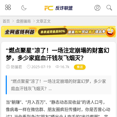
首页
盘圈骗局
文章正文
“燃点聚星”凉了！一场注定崩塌的财富幻
梦，多少家庭血汗钱灰飞烟灭？
防骗君
2025-07-19
16.7k
推送
“燃点聚星”凉了！一场注定崩塌的财富幻梦，多少家
庭血汗钱灰飞烟灭？...
当“躺赚”、“月入百万”、“静态动态双收益”的诱人口号，
像病毒一样在微信群、朋友圈疯狂传播时，你是否曾心动
过？当你看到身边“朋友”晒出令人咋舌的“收益截图”，宣