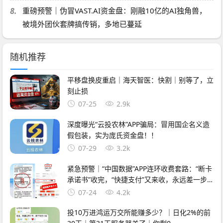
8.
重磅预警｜伪冒VAST.AI资金盘：刚融10亿的AI独角兽，
被境外团伙套牌搞传销，多地已蔓延
随机推荐
平移盘换皮重启｜海天智医：快割｜别等了，立
刻止损
07-25
2.9k
深度曝光“云投农林”APP骗局：冒用国企名义造
假包装，实为庞氏资金盘！！
07-29
3.2k
紧急预警｜“中国数据”APP连环收费套路：“断卡
承诺书”收完，“快捷支付”又来收，永远差一步
的回报
07-24
4.2k
投10万进鸿运万交所能赚多少？｜日化2%的前