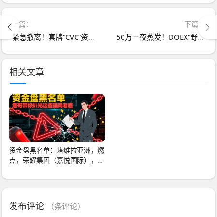
上篇：
下篇：
紧急撤离！套牌“CVC”资金盘进入崩盘倒计时，这些信号预示跑路在即！
50万一夜蒸发！DOEX“野鸡交易所”上线10天就卷款跑路
相关文章
资金盘黑名单：塔维拉亚洲，燃
点，荣耀集团（嘉悦国际），钜
亨证券（瑞思优
发布评论
（
条评论）