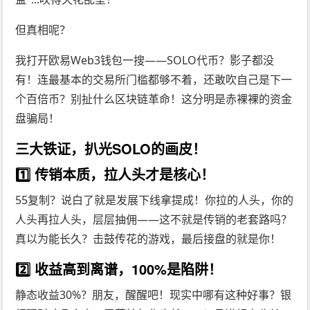
但真相呢？
我打开欧易Web3钱包一搜——SOLO代币？影子都没
有！连最基本的交易所门槛都够不着，还敢吹自己是下一
个百倍币？别扯什么区块链革命！这分明是赤裸裸的资金
盘骗局！
三大铁证，扒光SOLO的画皮！
1️⃣ 传销本质，拉人头才是核心！
55复制？说白了就是发展下线拿提成！你拉的人头，你的
人头再拉人头，层层抽佣——这不就是传销的老套路吗？
真以为能长久？击鼓传花的游戏，最后接盘的就是你！
2️⃣ 收益高到离谱，100%是陷阱！
静态收益30%？朋友，醒醒吧！现实中哪有这种好事？银