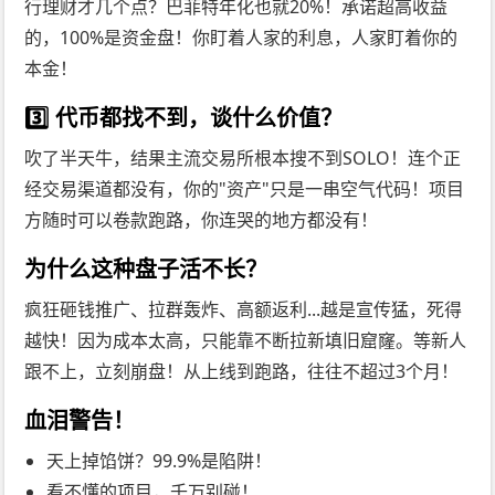
行理财才几个点？巴菲特年化也就20%！承诺超高收益
的，100%是资金盘！你盯着人家的利息，人家盯着你的
本金！
3️⃣ 代币都找不到，谈什么价值？
吹了半天牛，结果主流交易所根本搜不到SOLO！连个正
经交易渠道都没有，你的"资产"只是一串空气代码！项目
方随时可以卷款跑路，你连哭的地方都没有！
为什么这种盘子活不长？
疯狂砸钱推广、拉群轰炸、高额返利...越是宣传猛，死得
越快！因为成本太高，只能靠不断拉新填旧窟窿。等新人
跟不上，立刻崩盘！从上线到跑路，往往不超过3个月！
血泪警告！
天上掉馅饼？99.9%是陷阱！
看不懂的项目，千万别碰！