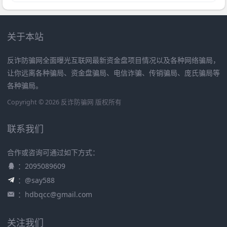
关于本站
反诈防骗网全面曝光互联网最新资金盘项目情况以及各种网络骗局，
让你远离各种骗局、资金盘骗局、电信诈骗、传销骗局、庞氏骗局等
各种骗局。
Copyright © 2026 反诈防骗网 版权所有
联系我们
合作或咨询可通过如下方式：
：2095089609
：@say588
：
hdbqcc@gmail.com
关注我们