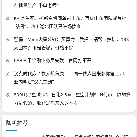
在批量生产“带单老师”
4.
KPI定生死、拉新变慢即单割｜东方百优山东团队成首批
“骸骨”，四川湖北团队已进场换血
5.
警惕｜Mars火星公链：买算力→质押→销毁→挖矿，188
天回本？币是管够，价格不保
6.
KAB三甲金融业务员失联，官网打不开
7.
汉克时代崩了换元航氢泉——同一伙人回来割你第二刀，
业内叫它“汉克二割”
8.
300U买“星球卡”，日化2.3%｜星空计划SUN代币：你的算
力是假的，收益是后来人的本金
随机推荐