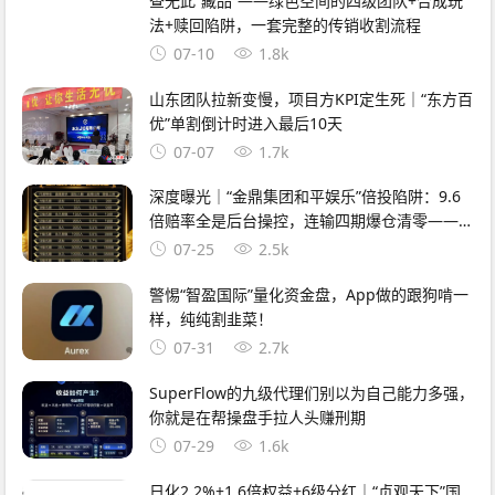
查无此“藏品”——绿色空间的四级团队+合成玩
法+赎回陷阱，一套完整的传销收割流程
07-10
1.8k
山东团队拉新变慢，项目方KPI定生死｜“东方百
优”单割倒计时进入最后10天
07-07
1.7k
深度曝光｜“金鼎集团和平娱乐”倍投陷阱：9.6
倍赔率全是后台操控，连输四期爆仓清零——提
现？流水不足+账号异常+直接封禁
07-25
2.5k
警惕“智盈国际”量化资金盘，App做的跟狗啃一
样，纯纯割韭菜！
07-31
2.7k
SuperFlow的九级代理们别以为自己能力多强，
你就是在帮操盘手拉人头赚刑期
07-29
1.6k
日化2.2%+1.6倍权益+6级分红｜“贞观天下”国