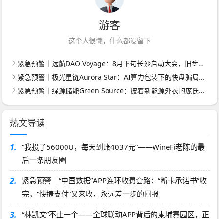
游客
这个人很懒，什么都没留下
紧急预警｜远航DAO Voyage：8月下旬长沙启动大会，旧盘团队平移，RWA+大宗商品包装——又是庞氏滚盘的老剧本
紧急预警｜极光星链Aurora Star：AI算力包装下的快盘骗局，认购即入坑
紧急预警｜绿源储能Green Source：披着新能源外衣的庞氏传销盘，8月千人大会就是收割信号
热文导读
1.
“我投了56000U，每天到账4037元”——WineFi老陈的最
后一条朋友圈
2.
紧急预警｜“中国数据”APP连环收费套路：“断卡承诺书”收
完，“快捷支付”又来收，永远差一步的回报
3.
“林凯文”不止一个——全球联动APP背后的柬埔寨园区，正