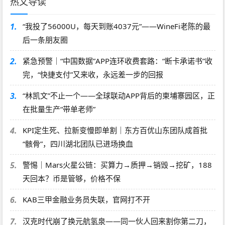
热文导读
1.
“我投了56000U，每天到账4037元”——WineFi老陈的最
后一条朋友圈
2.
紧急预警｜“中国数据”APP连环收费套路：“断卡承诺书”收
完，“快捷支付”又来收，永远差一步的回报
3.
“林凯文”不止一个——全球联动APP背后的柬埔寨园区，正
在批量生产“带单老师”
4.
KPI定生死、拉新变慢即单割｜东方百优山东团队成首批
“骸骨”，四川湖北团队已进场换血
5.
警惕｜Mars火星公链：买算力→质押→销毁→挖矿，188
天回本？币是管够，价格不保
6.
KAB三甲金融业务员失联，官网打不开
7.
汉克时代崩了换元航氢泉——同一伙人回来割你第二刀，