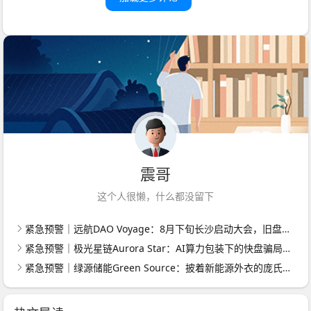
震哥
这个人很懒，什么都没留下
紧急预警｜远航DAO Voyage：8月下旬长沙启动大会，旧盘团队平移，RWA+大宗商品包装——又是庞氏滚盘的老剧本
紧急预警｜极光星链Aurora Star：AI算力包装下的快盘骗局，认购即入坑
紧急预警｜绿源储能Green Source：披着新能源外衣的庞氏传销盘，8月千人大会就是收割信号