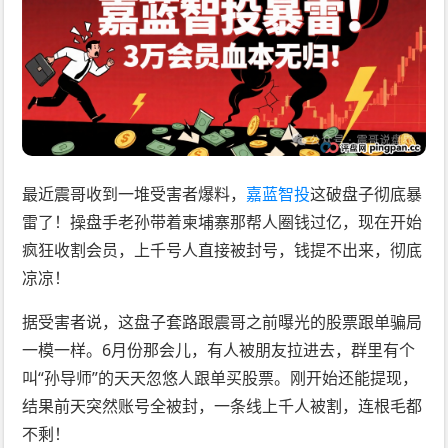
最近震哥收到一堆受害者爆料，
嘉蓝智投
这破盘子彻底暴
雷了！操盘手老孙带着柬埔寨那帮人圈钱过亿，现在开始
疯狂收割会员，上千号人直接被封号，钱提不出来，彻底
凉凉！
据受害者说，这盘子套路跟震哥之前曝光的股票跟单骗局
一模一样。6月份那会儿，有人被朋友拉进去，群里有个
叫“孙导师”的天天忽悠人跟单买股票。刚开始还能提现，
结果前天突然账号全被封，一条线上千人被割，连根毛都
不剩！