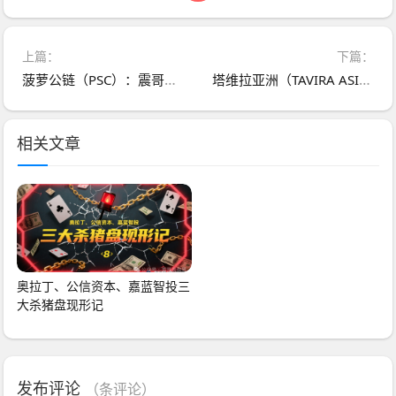
上篇：
下篇：
菠萝公链（PSC）：震哥带你扒开这坨“高科技”粑粑
塔维拉亚洲（TAVIRA ASIA）：震哥带你扒皮这个短命杀猪盘！
相关文章
奥拉丁、公信资本、嘉蓝智投三
大杀猪盘现形记
发布评论
（
条评论）