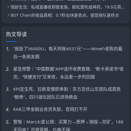
悦龄生活：私域直播收割银发族，姬松茸吹成神药，19.9元项链敢称真玉
BOT Chain的收益真相：0.7秒出块是卖点，提现排队是终点
热文导读
1.
“我投了56000U，每天到账4037元”——WineFi老陈的最
后一条朋友圈
2.
紧急预警｜“中国数据”APP连环收费套路：“断卡承诺书”收
完，“快捷支付”又来收，永远差一步的回报
3.
KPI定生死、拉新变慢即单割｜东方百优山东团队成首批
“骸骨”，四川湖北团队已进场换血
4.
KAB三甲金融业务员失联，官网打不开
5.
警惕｜Mars火星公链：买算力→质押→销毁→挖矿，188
天回本？币是管够，价格不保