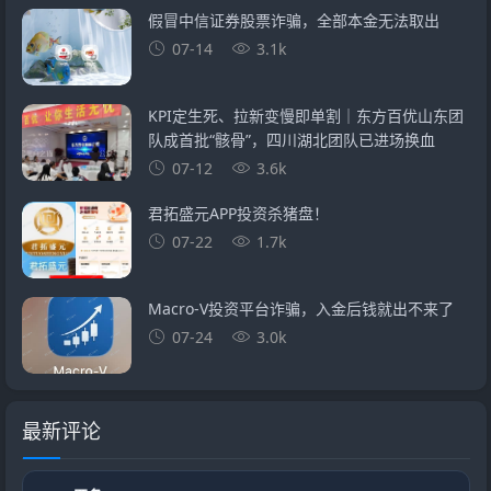
假冒中信证券股票诈骗，全部本金无法取出
07-14
3.1k
KPI定生死、拉新变慢即单割｜东方百优山东团
队成首批“骸骨”，四川湖北团队已进场换血
07-12
3.6k
君拓盛元APP投资杀猪盘！
07-22
1.7k
Macro-V投资平台诈骗，入金后钱就出不来了
07-24
3.0k
最新评论