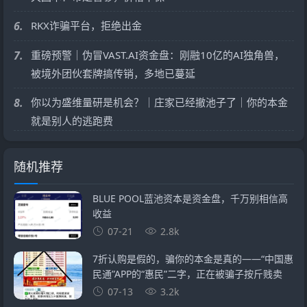
6.
RKX诈骗平台，拒绝出金
7.
重磅预警｜伪冒VAST.AI资金盘：刚融10亿的AI独角兽，
被境外团伙套牌搞传销，多地已蔓延
8.
你以为盛维量研是机会？｜庄家已经撤池子了｜你的本金
就是别人的逃跑费
随机推荐
BLUE POOL蓝池资本是资金盘，千万别相信高
收益
07-21
2.8k
7折认购是假的，骗你的本金是真的——“中国惠
民通”APP的“惠民”二字，正在被骗子按斤贱卖
07-13
3.2k