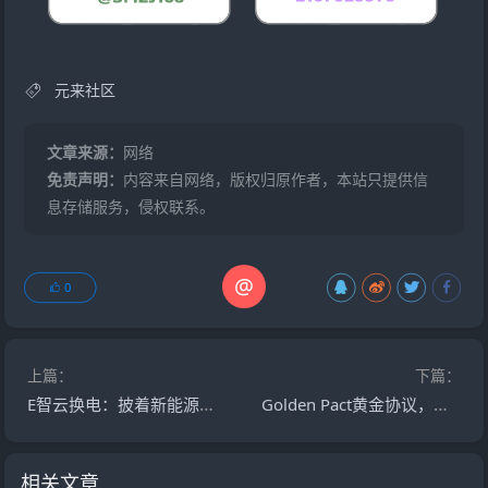
元来社区
文章来源：
网络
免责声明：
内容来自网络，版权归原作者，本站只提供信
息存储服务，侵权联系。
@
0
上篇：
下篇：
E智云换电：披着新能源外衣的韭菜收割机，现在已经在好几个城市开始圈钱了！
Golden Pact黄金协议，击鼓传花的虚拟币资金盘庞氏游戏！
相关文章