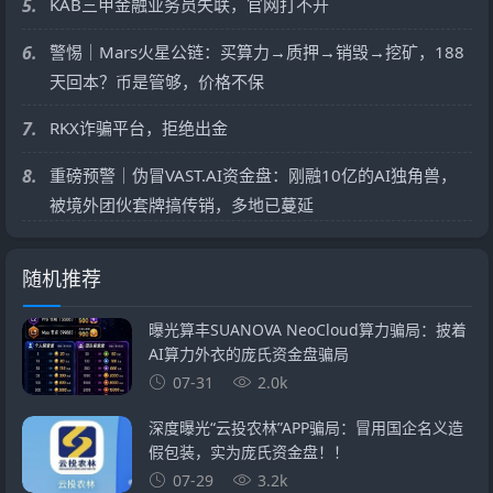
5.
KAB三甲金融业务员失联，官网打不开
6.
警惕｜Mars火星公链：买算力→质押→销毁→挖矿，188
天回本？币是管够，价格不保
7.
RKX诈骗平台，拒绝出金
8.
重磅预警｜伪冒VAST.AI资金盘：刚融10亿的AI独角兽，
被境外团伙套牌搞传销，多地已蔓延
随机推荐
曝光算丰SUANOVA NeoCloud算力骗局：披着
AI算力外衣的庞氏资金盘骗局
07-31
2.0k
深度曝光“云投农林”APP骗局：冒用国企名义造
假包装，实为庞氏资金盘！！
07-29
3.2k