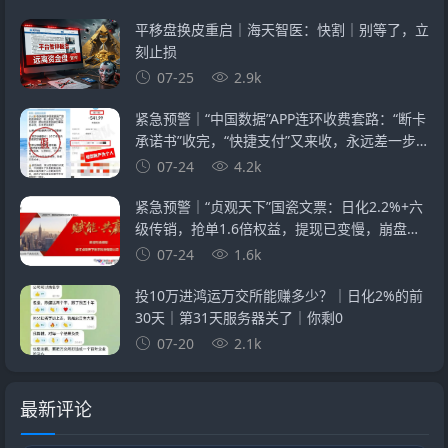
平移盘换皮重启｜海天智医：快割｜别等了，立
刻止损
07-25
2.9k
紧急预警｜“中国数据”APP连环收费套路：“断卡
承诺书”收完，“快捷支付”又来收，永远差一步
的回报
07-24
4.2k
紧急预警｜“贞观天下”国瓷文票：日化2.2%+六
级传销，抢单1.6倍权益，提现已变慢，崩盘在
即
07-24
1.6k
投10万进鸿运万交所能赚多少？｜日化2%的前
30天｜第31天服务器关了｜你剩0
07-20
2.1k
最新评论