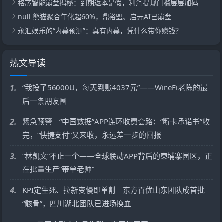
格芯智能崩盘揭秘：到期返本是假，利润提现门槛层层加码
null 熊猫聚合年化超60%，鼎裕盟、启元AI已崩盘
永汇娱乐的“内幕预测”：真有内幕，凭什么带你赚钱？
热文导读
1.
“我投了56000U，每天到账4037元”——WineFi老陈的最
后一条朋友圈
2.
紧急预警｜“中国数据”APP连环收费套路：“断卡承诺书”收
完，“快捷支付”又来收，永远差一步的回报
3.
“林凯文”不止一个——全球联动APP背后的柬埔寨园区，正
在批量生产“带单老师”
4.
KPI定生死、拉新变慢即单割｜东方百优山东团队成首批
“骸骨”，四川湖北团队已进场换血