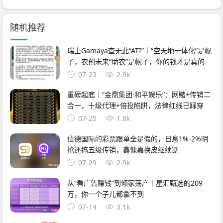
随机推荐
瑞士Gamaya查无此“ATI”｜“空天地一体化”是幌
子，农创未来“助农”是幌子，你的钱才是真的
07-23
2.9k
重磅起底｜“金鼎集团·和平娱乐”：网赌+传销二
合一，十级代理+倍投陷阱，法律红线已踩穿
07-25
1.8k
信德国际的彩票跟单全是假的，日息1%-2%明
抢还搞五级传销，鑫慷嘉换皮继续割
07-29
2.9k
从“看广告赚钱”到倾家荡产｜星汇甄选的209
万，你一个子儿都拿不到
07-14
3.1k