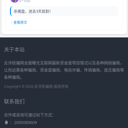
4个月前
杀猪盘，进去3天就割！
查看原文
关于本站
反诈防骗网全面曝光互联网最新资金盘项目情况以及各种网络骗局，
让你远离各种骗局、资金盘骗局、电信诈骗、传销骗局、庞氏骗局等
各种骗局。
Copyright © 2026 反诈防骗网 版权所有
联系我们
合作或咨询可通过如下方式：
：2095089609