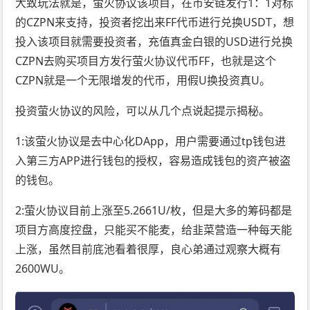
大致玩法就是，萤火协议该项目，在币安链发行1：1对标
的CZPN来支持，投资者挖出来FF代币进行兑换USDT，想
投入该项目就需要投资者，充值真金白银的USD进行兑换
CZPN去购买项目方发行萤火协议代币FF，也就是这个
CZPN就是一个无限增发的代币，用假U换投资真U。
投资萤火协议的风险，可以从几个点说起提示揭秘。
1:该萤火协议是去中心化DApp，用户需要通过tp钱包进
入第三方APP进行钱包的授权，容易造成钱包的资产被盗
的钱包。
2:萤火协议目前上涨至5.2661U/枚，但是大多的筹码都是
项目方高度控盘，只能买不能麦，给韭菜营造一种每天能
上涨，虽然目前底池看着很厚，良心弟通过观察大概有
2600WU。