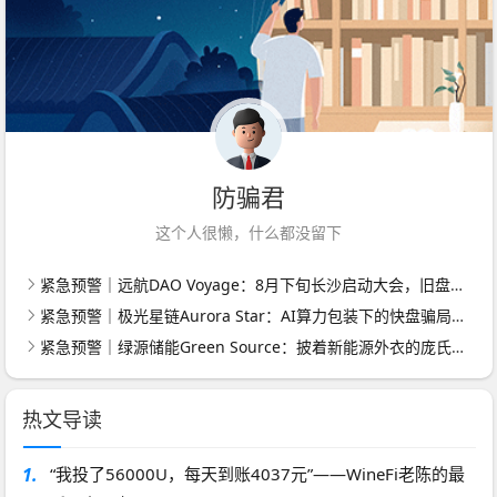
防骗君
这个人很懒，什么都没留下
紧急预警｜远航DAO Voyage：8月下旬长沙启动大会，旧盘团队平移，RWA+大宗商品包装——又是庞氏滚盘的老剧本
紧急预警｜极光星链Aurora Star：AI算力包装下的快盘骗局，认购即入坑
紧急预警｜绿源储能Green Source：披着新能源外衣的庞氏传销盘，8月千人大会就是收割信号
热文导读
1.
“我投了56000U，每天到账4037元”——WineFi老陈的最