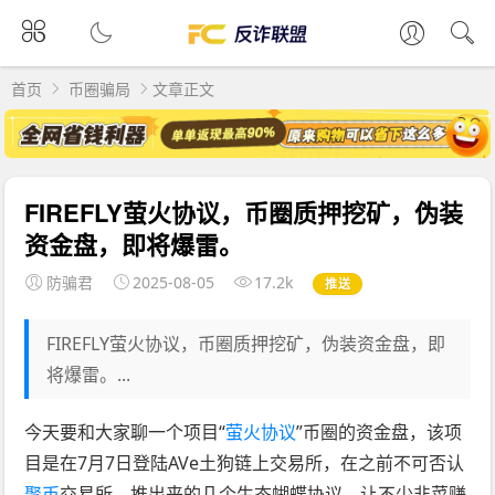
首页
币圈骗局
文章正文
FIREFLY萤火协议，币圈质押挖矿，伪装
资金盘，即将爆雷。
防骗君
2025-08-05
17.2k
推送
FIREFLY萤火协议，币圈质押挖矿，伪装资金盘，即
将爆雷。...
今天要和大家聊一个项目“
萤火协议
”币圈的资金盘，该项
目是在7月7日登陆AVe土狗链上交易所，在之前不可否认
聚币
交易所，推出来的几个生态蝴蝶协议，让不少韭菜赚