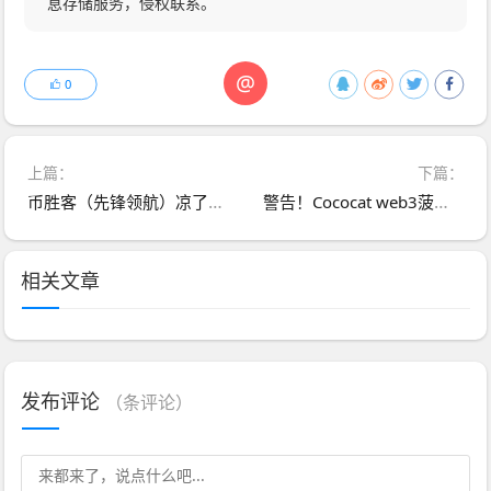
息存储服务，侵权联系。
@
0
上篇：
下篇：
币胜客（先锋领航）凉了：跟单分红资金盘骗局落幕，揭秘币圈小交易所收割真相
警告！Cococat web3菠萝猫＂CAT代币＂“质押挖矿”传销骗局
相关文章
发布评论
（
条评论）