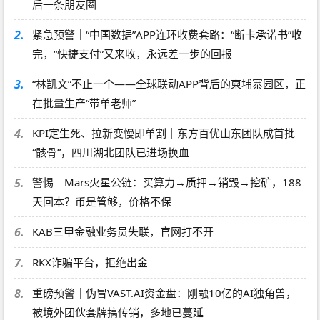
后一条朋友圈
2.
紧急预警｜“中国数据”APP连环收费套路：“断卡承诺书”收
完，“快捷支付”又来收，永远差一步的回报
3.
“林凯文”不止一个——全球联动APP背后的柬埔寨园区，正
在批量生产“带单老师”
4.
KPI定生死、拉新变慢即单割｜东方百优山东团队成首批
“骸骨”，四川湖北团队已进场换血
5.
警惕｜Mars火星公链：买算力→质押→销毁→挖矿，188
天回本？币是管够，价格不保
6.
KAB三甲金融业务员失联，官网打不开
7.
RKX诈骗平台，拒绝出金
8.
重磅预警｜伪冒VAST.AI资金盘：刚融10亿的AI独角兽，
被境外团伙套牌搞传销，多地已蔓延