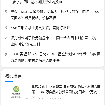
“骸骨”，四川湖北团队已进场换血
5.
警惕｜Mars火星公链：买算力→质押→销毁→挖矿，188
天回本？币是管够，价格不保
6.
KAB三甲金融业务员失联，官网打不开
7.
汉克时代崩了换元航氢泉——同一伙人回来割你第二刀，
业内叫它“汉克二割”
8.
300U买“星球卡”，日化2.3%｜星空计划SUN代币：你的算
力是假的，收益是后来人的本金
随机推荐
重磅起底｜“华夏智享·国农甄选”伪造乡村振兴国
策：1367万自然人独资公司冒充国企，5万变50
万全是数字游戏
07-25
2.1k