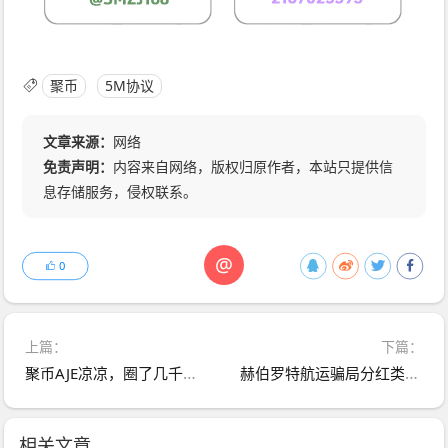
聚币
5M协议
文章来源：
网络
免责声明：
内容来自网络，版权归原作者，本站只提供信
息存储服务，侵权联系。
@
0
上篇：
下篇：
聚币AJE凉凉，圈了几千万，“聚币”10年改名数次，每次都为收割用户！
赫伯罗特航运骗局分红类资金盘骗局，运行了有7个月了，目前泡沫已大，高度预警，即将崩盘跑路！
相关文章