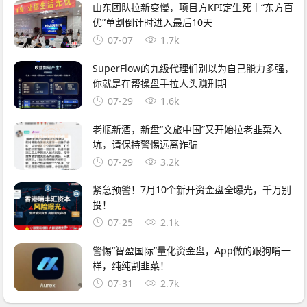
山东团队拉新变慢，项目方KPI定生死｜“东方百
优”单割倒计时进入最后10天
07-07
1.7k
SuperFlow的九级代理们别以为自己能力多强，
你就是在帮操盘手拉人头赚刑期
07-29
1.6k
老瓶新酒，新盘“文旅中国”又开始拉老韭菜入
坑，请保持警惕远离诈骗
07-29
3.2k
紧急预警！7月10个新开资金盘全曝光，千万别
投！
07-25
2.1k
警惕“智盈国际”量化资金盘，App做的跟狗啃一
样，纯纯割韭菜！
07-31
2.7k