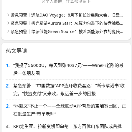
这个人很懒，什么都没留下
紧急预警｜远航DAO Voyage：8月下旬长沙启动大会，旧盘团队平移，RWA+大宗商品包装——又是庞氏滚盘的老剧本
紧急预警｜极光星链Aurora Star：AI算力包装下的快盘骗局，认购即入坑
紧急预警｜绿源储能Green Source：披着新能源外衣的庞氏传销盘，8月千人大会就是收割信号
热文导读
1.
“我投了56000U，每天到账4037元”——WineFi老陈的最
后一条朋友圈
2.
紧急预警｜“中国数据”APP连环收费套路：“断卡承诺书”收
完，“快捷支付”又来收，永远差一步的回报
3.
“林凯文”不止一个——全球联动APP背后的柬埔寨园区，正
在批量生产“带单老师”
4.
KPI定生死、拉新变慢即单割｜东方百优山东团队成首批