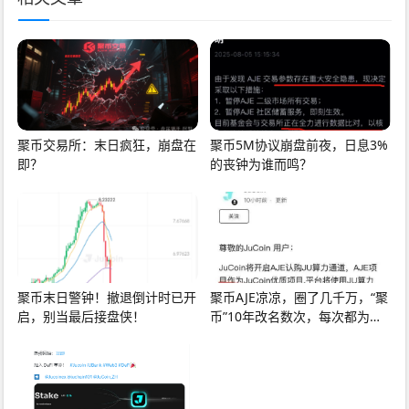
聚币交易所：末日疯狂，崩盘在
聚币5M协议崩盘前夜，日息3%
即？
的丧钟为谁而鸣？
聚币末日警钟！撤退倒计时已开
聚币AJE凉凉，圈了几千万，“聚
启，别当最后接盘侠！
币”10年改名数次，每次都为收
割用户！