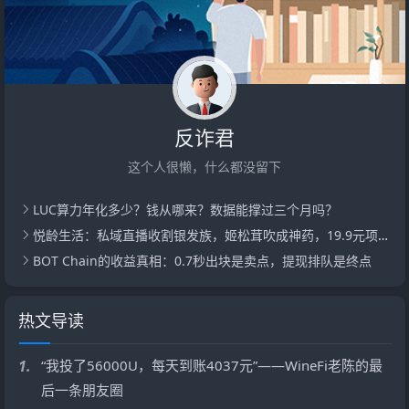
反诈君
这个人很懒，什么都没留下
LUC算力年化多少？钱从哪来？数据能撑过三个月吗？
悦龄生活：私域直播收割银发族，姬松茸吹成神药，19.9元项链敢称真玉
BOT Chain的收益真相：0.7秒出块是卖点，提现排队是终点
热文导读
1.
“我投了56000U，每天到账4037元”——WineFi老陈的最
后一条朋友圈