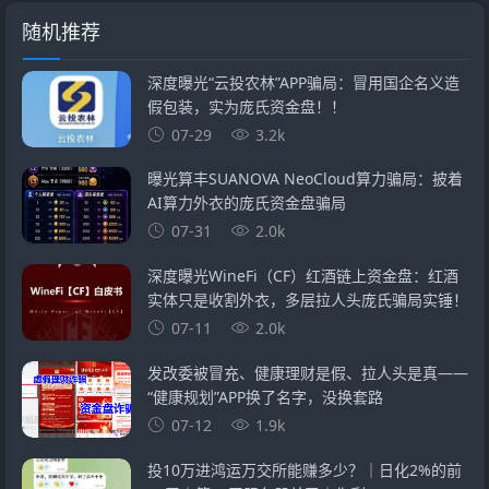
随机推荐
深度曝光“云投农林”APP骗局：冒用国企名义造
假包装，实为庞氏资金盘！！
07-29
3.2k
曝光算丰SUANOVA NeoCloud算力骗局：披着
AI算力外衣的庞氏资金盘骗局
07-31
2.0k
深度曝光WineFi（CF）红酒链上资金盘：红酒
实体只是收割外衣，多层拉人头庞氏骗局实锤！
07-11
2.0k
发改委被冒充、健康理财是假、拉人头是真——
“健康规划”APP换了名字，没换套路
07-12
1.9k
投10万进鸿运万交所能赚多少？｜日化2%的前