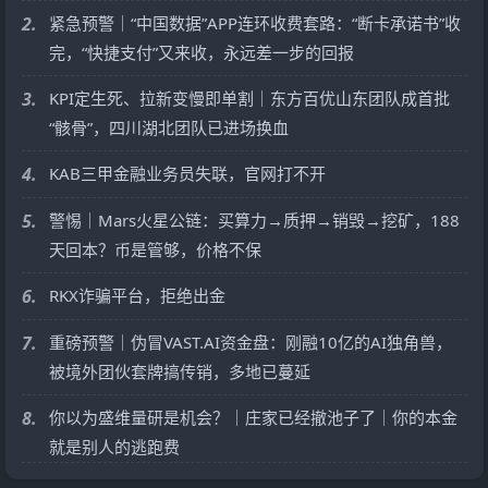
2.
紧急预警｜“中国数据”APP连环收费套路：“断卡承诺书”收
完，“快捷支付”又来收，永远差一步的回报
3.
KPI定生死、拉新变慢即单割｜东方百优山东团队成首批
“骸骨”，四川湖北团队已进场换血
4.
KAB三甲金融业务员失联，官网打不开
5.
警惕｜Mars火星公链：买算力→质押→销毁→挖矿，188
天回本？币是管够，价格不保
6.
RKX诈骗平台，拒绝出金
7.
重磅预警｜伪冒VAST.AI资金盘：刚融10亿的AI独角兽，
被境外团伙套牌搞传销，多地已蔓延
8.
你以为盛维量研是机会？｜庄家已经撤池子了｜你的本金
就是别人的逃跑费