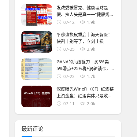
发改委被冒充、健康理财是
假、拉人头是真——“健康规
划”APP换了名字，没换套路
07-12
1.9k
平移盘换皮重启｜海天智医：
快割｜别等了，立刻止损
07-25
2.9k
GANA的六级镰刀｜买3%卖
5%滑点+25%税+涡轮锁仓，5
重收割等你入局
07-23
1.7k
深度曝光WineFi（CF）红酒链
上资金盘：红酒实体只是收割
外衣，多层拉人头庞氏骗局实
07-11
2.0k
锤！
最新评论