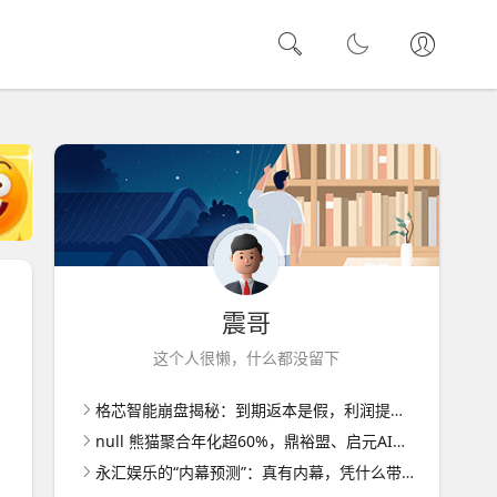
震哥
这个人很懒，什么都没留下
格芯智能崩盘揭秘：到期返本是假，利润提现门槛层层加码
null 熊猫聚合年化超60%，鼎裕盟、启元AI已崩盘
永汇娱乐的“内幕预测”：真有内幕，凭什么带你赚钱？