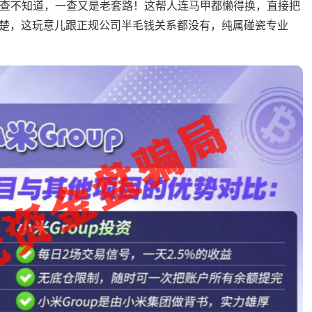
查不知道，一查又是老套路！这帮人连马甲都懒得换，直接把
楚，这玩意儿跟正规公司半毛钱关系都没有，纯属碰瓷专业