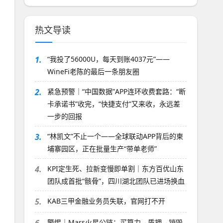
热文导读
1.
“我投了56000U，每天到账4037元”——
WineFi老陈的最后一条朋友圈
2.
紧急预警｜“中国数据”APP连环收费套路：“断
卡承诺书”收完，“快捷支付”又来收，永远差
一步的回报
3.
“林凯文”不止一个——全球联动APP背后的柬
埔寨园区，正在批量生产“带单老师”
4.
KPI定生死、拉新变慢即单割｜东方百优山东
团队成首批“骸骨”，四川湖北团队已进场换血
5.
KAB三甲金融业务员失联，官网打不开
警惕｜Mars火星公链：买算力→质押→销毁