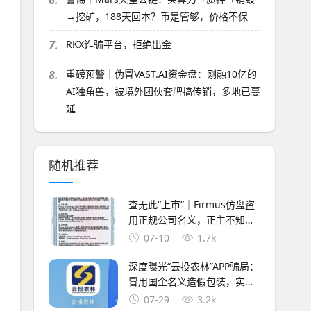
6.
→挖矿，188天回本？币是管够，价格不保
7.
RKX诈骗平台，拒绝出金
8.
重磅预警｜伪冒VAST.AI资金盘：刚融10亿的
AI独角兽，被境外团伙套牌搞传销，多地已蔓
延
随机推荐
查无此“上市”｜Firmus仿盘盗
用正规公司名义，正主不知
道，骗子替你“上市”了
07-10
1.7k
深度曝光“云投农林”APP骗局：
冒用国企名义造假包装，实为
庞氏资金盘！！
07-29
3.2k