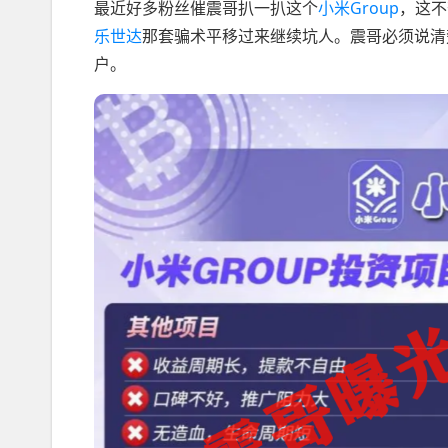
最近好多粉丝催震哥扒一扒这个
小米Group
，这不
乐世达
那套骗术平移过来继续坑人。震哥必须说清
户。