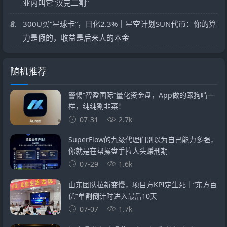
业内叫它“汉克二割”
8.
300U买“星球卡”，日化2.3%｜星空计划SUN代币：你的算
力是假的，收益是后来人的本金
随机推荐
警惕“智盈国际”量化资金盘，App做的跟狗啃一
样，纯纯割韭菜！
07-31
2.7k
SuperFlow的九级代理们别以为自己能力多强，
你就是在帮操盘手拉人头赚刑期
07-29
1.6k
山东团队拉新变慢，项目方KPI定生死｜“东方百
优”单割倒计时进入最后10天
07-07
1.7k