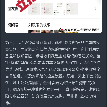
第三，我们必须清醒认识到，此类“资金盘”已非简单的投
资失误，而是游走在法律边缘的“金融诈骗”。它们利用信
息差和认知盲区，精准收割缺乏金融常识的普通民众。当
“比特猪”“华登区块狗”等前车之鉴仍历历在目，为何“立拍
优选”还能迅速聚拢人气？这暴露出部分公众对“高回报”的
盲目追逐，以及对风险的极度漠视。须知，天上不会掉馅
饼，地上处处是陷阱。任何承诺“稳赚不赔”“躺赚”的项
目，99.9%都是冲着你的本金来的。真正的投资，讲究风
险与收益匹配，讲究底层资产支撑，而非靠“拉人头”续
命。