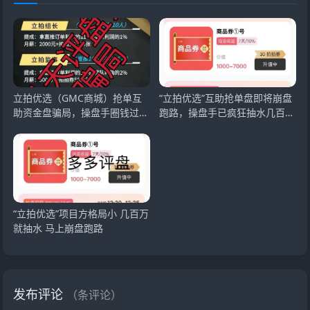
立拍优选（GMC商城）抢单互
“立拍优选”互助抢单盘即将崩盘
助资金盘骗局，操盘手圈钱过千
跑路，操盘手已疯狂抽水几百
万，部分团队已经撤
万，速度撤离！
“立拍优选”项目方格局小 几百万
就抽水 马上崩盘跑路
发布评论
（
条评论）