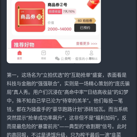
第一，这场名为“
立拍优选
”的“互助抢单”盛宴，表面看是
科技与金融的“强强联合”，实则是一场精心策划的“庞氏骗
局”真人秀。用户们沉浸在“高命中率”“日结高收益”的幻梦
中，殊不知自己早已沦为“待宰的羔羊”。他们每投一笔
钱，都在为操盘手的“豪华跑路计划”添砖加瓦。而当系统
突然提示“抢单成功率飙升”，这非但不是“福利加码”，反
而是最危险的“暴雷前兆”——典型的“收割期”信号。此时
的高回报，不过是诱饵升级，只为榨干最后一滴“韭菜