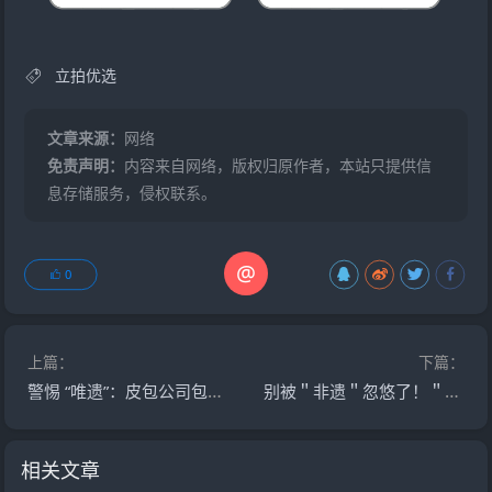
立拍优选
文章来源：
网络
免责声明：
内容来自网络，版权归原作者，本站只提供信
息存储服务，侵权联系。
@
0
上篇：
下篇：
警惕 “唯遗”：皮包公司包装的资金盘 原优酷优选诈骗团伙操盘 不撤离就彻底锁仓
别被＂非遗＂忽悠了！＂唯遗＂背后竟是优酷优选诈骗团伙，资金盘套路深似海
相关文章