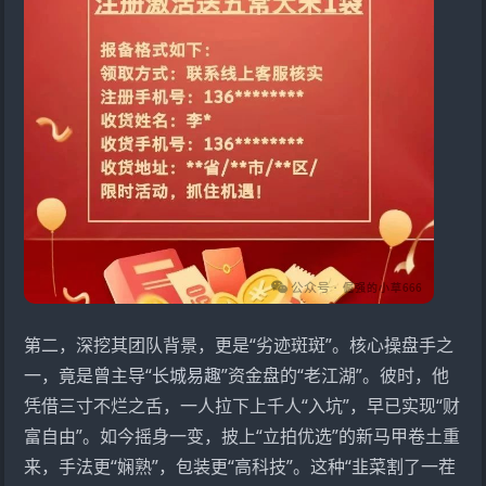
第二，深挖其团队背景，更是“劣迹斑斑”。核心操盘手之
一，竟是曾主导“
长城易趣
”资金盘的“老江湖”。彼时，他
凭借三寸不烂之舌，一人拉下上千人“入坑”，早已实现“财
富自由”。如今摇身一变，披上“立拍优选”的新马甲卷土重
来，手法更“娴熟”，包装更“高科技”。这种“韭菜割了一茬