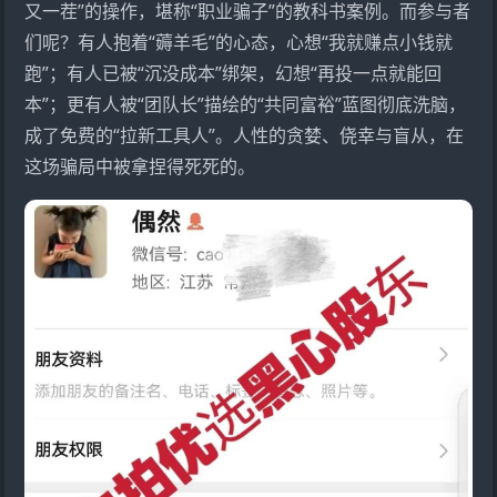
又一茬”的操作，堪称“职业骗子”的教科书案例。而参与者
们呢？有人抱着“薅羊毛”的心态，心想“我就赚点小钱就
跑”；有人已被“沉没成本”绑架，幻想“再投一点就能回
本”；更有人被“团队长”描绘的“共同富裕”蓝图彻底洗脑，
成了免费的“拉新工具人”。人性的贪婪、侥幸与盲从，在
这场骗局中被拿捏得死死的。