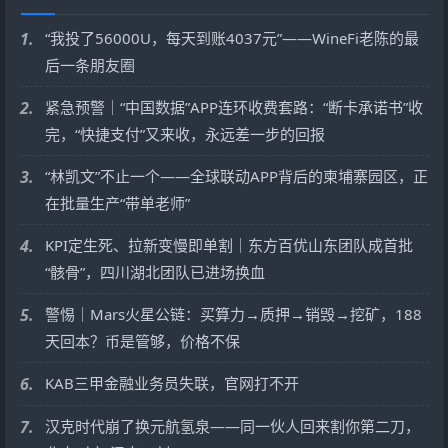
1.
“我投了56000U，每天到账4037元”——WineFi老陈的最
后一条朋友圈
2.
紧急预警｜“中国数据”APP连环收费套路：“断卡承诺书”收
完，“快捷支付”又来收，永远差一步的回报
3.
“林凯文”不止一个——全球联动APP背后的柬埔寨园区，正
在批量生产“带单老师”
4.
KPI定生死、拉新变慢即单割｜东方百优山东团队成首批
“骸骨”，四川湖北团队已进场换血
5.
警惕｜Mars火星公链：买算力→质押→销毁→挖矿，188
天回本？币是管够，价格不保
6.
KAB三甲金融业务员失联，官网打不开
7.
汉克时代崩了换元航氢泉——同一伙人回来割你第二刀，