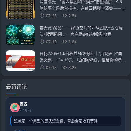
深度曝光｜“金鼎集团和平娱乐”倍投陷阱：9.6
倍赔率全是后台操控，连输四期爆仓清零——提
现？流水不足+账号异常+直接封禁
07-25
2.5k
查无此“藏品”——绿色空间的四级团队+合成玩
法+赎回陷阱，一套完整的传销收割流程
07-10
1.8k
日化2.2%+1.6倍权益+6级分红｜“贞观天下”国
瓷文票，134.19元一张的陶瓷纸，谁给你的勇
气？
07-13
3.2k
最新评论
匿名
2个月前
这就是一个典型的庞氏资金盘，背后全是收割套路