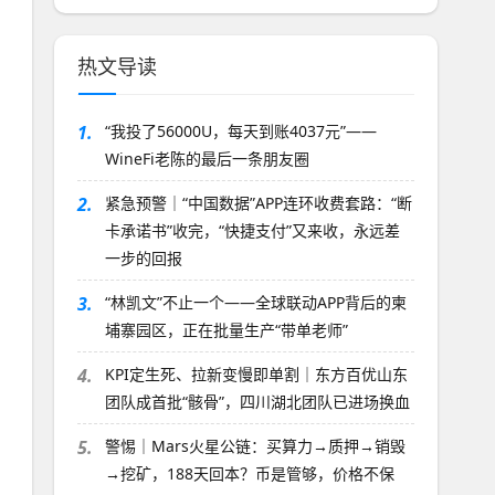
热文导读
1.
“我投了56000U，每天到账4037元”——
WineFi老陈的最后一条朋友圈
2.
紧急预警｜“中国数据”APP连环收费套路：“断
卡承诺书”收完，“快捷支付”又来收，永远差
一步的回报
3.
“林凯文”不止一个——全球联动APP背后的柬
埔寨园区，正在批量生产“带单老师”
4.
KPI定生死、拉新变慢即单割｜东方百优山东
团队成首批“骸骨”，四川湖北团队已进场换血
5.
警惕｜Mars火星公链：买算力→质押→销毁
→挖矿，188天回本？币是管够，价格不保