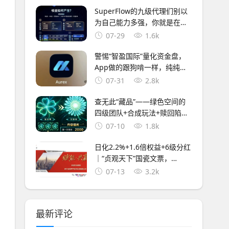
+直接封禁
SuperFlow的九级代理们别以
为自己能力多强，你就是在帮
操盘手拉人头赚刑期
07-29
1.6k
警惕“智盈国际”量化资金盘，
App做的跟狗啃一样，纯纯割
韭菜！
07-31
2.8k
查无此“藏品”——绿色空间的
四级团队+合成玩法+赎回陷
阱，一套完整的传销收割流程
07-10
1.8k
日化2.2%+1.6倍权益+6级分红
｜“贞观天下”国瓷文票，
134.19元一张的陶瓷纸，谁给
07-13
3.2k
你的勇气？
最新评论