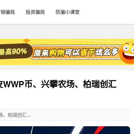
传销骗局
投资骗局
防骗小课堂
皮WWP币、兴攀农场、柏瑞创汇
、柏瑞创汇...