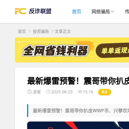
首页
网络骗局
首页
投资骗局
文章正文
最新爆雷预警！震哥带你扒
游客
2025-08-23
15.1k
推送
最新爆雷预警！震哥带你扒皮WWP币、兴攀农场