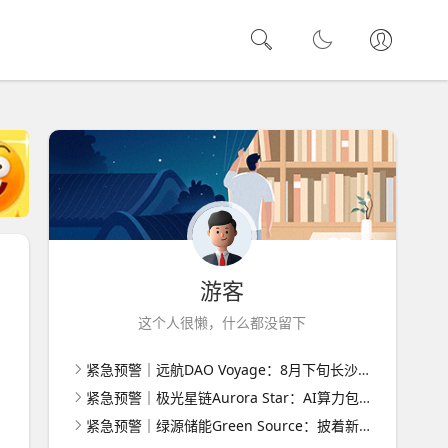
游客
这个人很懒，什么都没留下
紧急预警｜远航DAO Voyage：8月下旬长沙启动大会，旧盘团队平移，RWA+大宗商品包装——又是庞氏滚盘的老剧本
紧急预警｜极光星链Aurora Star：AI算力包装下的快盘骗局，认购即入坑
紧急预警｜绿源储能Green Source：披着新能源外衣的庞氏传销盘，8月千人大会就是收割信号