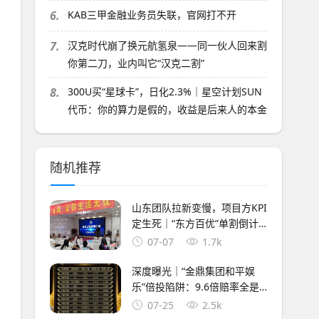
6.
KAB三甲金融业务员失联，官网打不开
7.
汉克时代崩了换元航氢泉——同一伙人回来割
你第二刀，业内叫它“汉克二割”
8.
300U买“星球卡”，日化2.3%｜星空计划SUN
代币：你的算力是假的，收益是后来人的本金
随机推荐
山东团队拉新变慢，项目方KPI
定生死｜“东方百优”单割倒计
时进入最后10天
07-07
1.7k
深度曝光｜“金鼎集团和平娱
乐”倍投陷阱：9.6倍赔率全是
后台操控，连输四期爆仓清零
07-25
2.5k
——提现？流水不足+账号异常