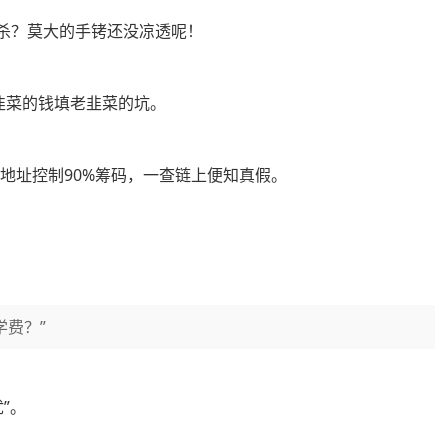
杀？莫大的手铐还没凉透呢！
新韭菜的钱填老韭菜的坑。
地址控制90%筹码，一查链上便知真假。
学费？”
”。