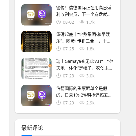
警惕！信德国际正在用高息返
利收割会员，下一个崩盘就是
它，参与者快跑
08-02
1.7k
重磅起底｜“金鼎集团·和平娱
乐”：网赌+传销二合一，十级
代理+倍投陷阱，法律红线已踩
07-25
1.8k
穿
瑞士Gamaya查无此“ATI”｜“空
天地一体化”是幌子，农创未来
“助农”是幌子，你的钱才是真
07-23
3.0k
的
信德国际的彩票跟单全是假
的，日息1%-2%明抢还搞五级
传销，鑫慷嘉换皮继续割
07-29
2.9k
最新评论