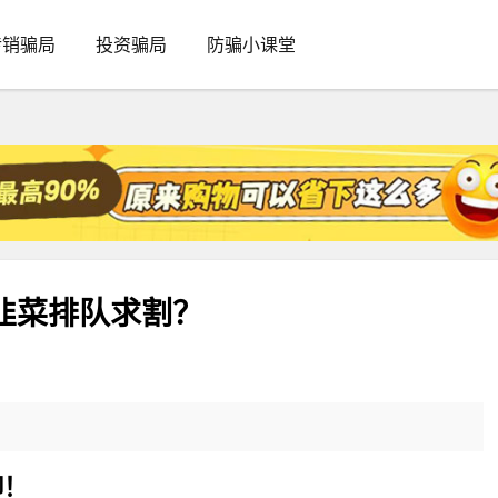
传销骗局
投资骗局
防骗小课堂
，韭菜排队求割？
仰！