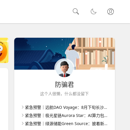
防骗君
这个人很懒，什么都没留下
紧急预警｜远航DAO Voyage：8月下旬长沙启动大会，旧盘团队平移，RWA+大宗商品包装——又是庞氏滚盘的老剧本
紧急预警｜极光星链Aurora Star：AI算力包装下的快盘骗局，认购即入坑
紧急预警｜绿源储能Green Source：披着新能源外衣的庞氏传销盘，8月千人大会就是收割信号