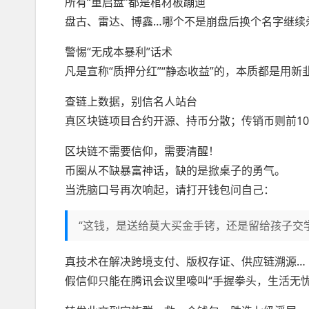
所有“重启盘”都是棺材板蹦迪
盘古、雷达、博鑫…哪个不是崩盘后换个名字继续
警惕“无成本暴利”话术
凡是宣称“质押分红”“静态收益”的，本质都是用
查链上数据，别信名人站台
真区块链项目合约开源、持币分散；传销币则前10
区块链不需要信仰，需要清醒！
币圈从不缺暴富神话，缺的是掀桌子的勇气。
当洗脑口号再次响起，请打开钱包问自己：
“这钱，是送给莫大买金手铐，还是留给孩子交
真技术在解决跨境支付、版权存证、供应链溯源…
假信仰只能在腾讯会议里嚎叫“手握拳头，生活无忧