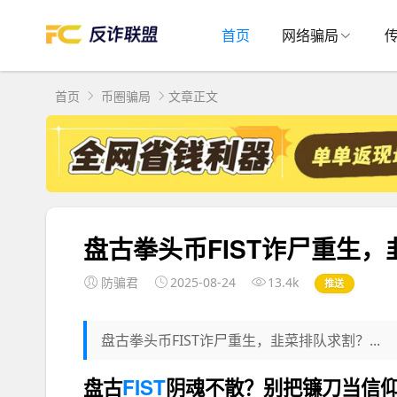
首页
网络骗局
首页
币圈骗局
文章正文
盘古拳头币FIST诈尸重生
防骗君
2025-08-24
13.4k
推送
盘古拳头币FIST诈尸重生，韭菜排队求割？...
盘古
FIST
阴魂不散？别把镰刀当信