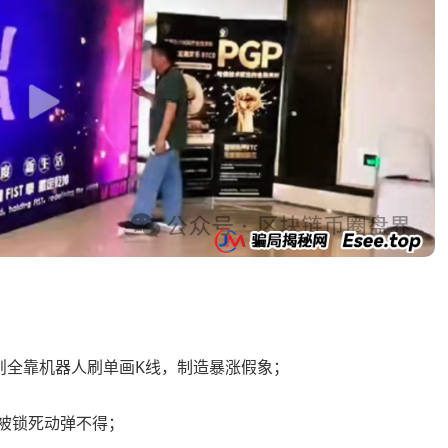
实则全靠机器人刷单画K线，制造暴涨假象；
币被锁死动弹不得；