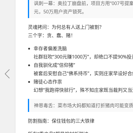
讽刺一幕：奥拉丁崩盘前，项目方用“007号提
元，50万用户资产锁死。
灵魂拷问：为何总有人送上门被割？
三个字：贪、蠢、赌！
幸存者偏差洗脑
社群狂吹“300元赚1000万”，却绝口不提90%投
自我驯化成“信仰猪”
被套后安慰自己“佛系持币”，实则庄家早设好
赌徒心态作祟
幻想“我跑得快就行”，殊不知庄家既当裁判又
神恩毒舌：菜市场大妈都知道打折猪肉可能变质
防割指南：保住钱包的三大铁律