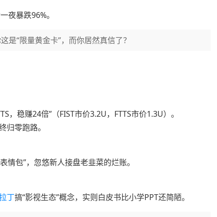
一夜暴跌96%。
这是“限量黄金卡”，而你居然真信了？
TS，稳赚24倍”（FIST市价3.2U，FTTS市价1.3U）。
终归零跑路。
哈表情包”，忽悠新人接盘老韭菜的烂账。
拉丁
搞“影视生态”概念，实则白皮书比小学PPT还简陋。