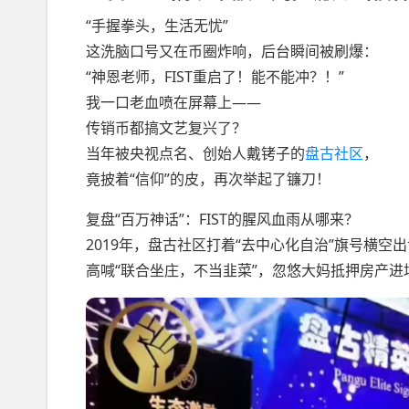
“手握拳头，生活无忧”
这洗脑口号又在币圈炸响，后台瞬间被刷爆：
“神恩老师，FIST重启了！能不能冲？！”
我一口老血喷在屏幕上——
传销币都搞文艺复兴了？
当年被央视点名、创始人戴铐子的
盘古社区
，
竟披着“信仰”的皮，再次举起了镰刀！
复盘“百万神话”：FIST的腥风血雨从哪来？
2019年，盘古社区打着“去中心化自治”旗号横空
高喊“联合坐庄，不当韭菜”，忽悠大妈抵押房产进