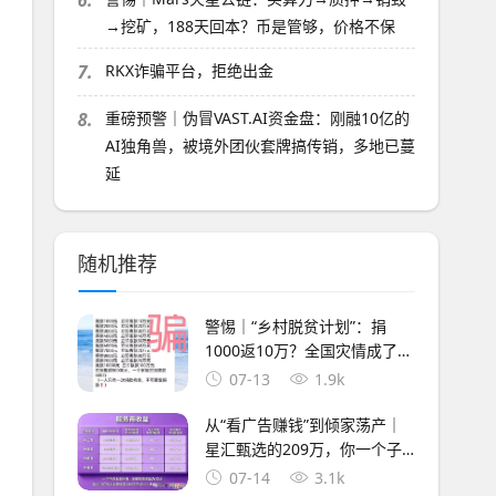
6.
→挖矿，188天回本？币是管够，价格不保
7.
RKX诈骗平台，拒绝出金
8.
重磅预警｜伪冒VAST.AI资金盘：刚融10亿的
AI独角兽，被境外团伙套牌搞传销，多地已蔓
延
随机推荐
警惕｜“乡村脱贫计划”：捐
1000返10万？全国灾情成了骗
子的提款机
07-13
1.9k
从“看广告赚钱”到倾家荡产｜
星汇甄选的209万，你一个子
儿都拿不到
07-14
3.1k