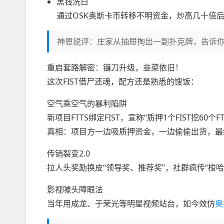
黑钱洗白
通过OSK奥斯卡币转移不明资金，炒高几十倍后
神恩锐评：庄家从抽屉掏出一副扑克牌，告诉你
重启套路解密：镰刀升级，韭菜依旧！
这次FIST借尸还魂，配方还是熟悉的馊饭：
空气乘空气的暴利陷阱
新项目FTTS绑定FIST，宣称“质押1个FIST挖60个FT
真相：项目方一边吸质押资金，一边偷偷出货，最
传销裂变2.0
拉人头奖励换皮“领导奖、推荐奖”，社群疯传“梭
影视噱头障眼法
当年用成龙、于荣光等明星视频站台，如今效仿
奥