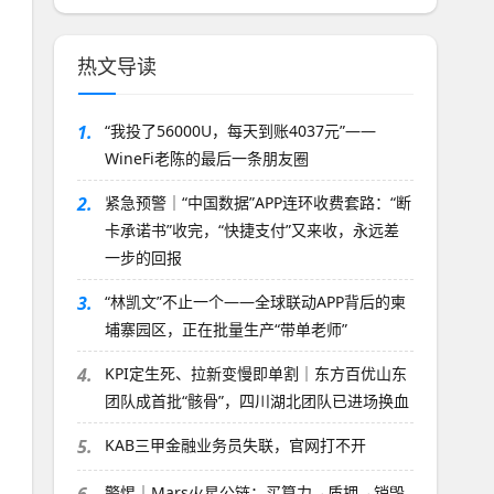
热文导读
1.
“我投了56000U，每天到账4037元”——
WineFi老陈的最后一条朋友圈
2.
紧急预警｜“中国数据”APP连环收费套路：“断
卡承诺书”收完，“快捷支付”又来收，永远差
一步的回报
3.
“林凯文”不止一个——全球联动APP背后的柬
埔寨园区，正在批量生产“带单老师”
4.
KPI定生死、拉新变慢即单割｜东方百优山东
团队成首批“骸骨”，四川湖北团队已进场换血
5.
KAB三甲金融业务员失联，官网打不开
警惕｜Mars火星公链：买算力→质押→销毁