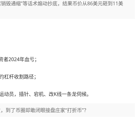
案销毁通缩”等话术煽动抄底，结果币价从86美元砸到11美
资者2024年血亏；
合约杠杆收割路径；
当运动员，插针、宕机、改K线一条龙伺候。
，到了币圈却敢闭眼接盘庄家“打折币”？