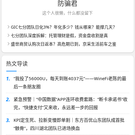
防骗君
这个人很懒，什么都没留下
GIC七分团队日化3%？年化多少？钱从哪来？能撑几天？
七分团队深度拆解：托管理财是假，资金盘收割是真
盛世商贸认购次日返本？高危期已到，京采生活前车之鉴
热文导读
1.
“我投了56000U，每天到账4037元”——WineFi老陈的最
后一条朋友圈
2.
紧急预警｜“中国数据”APP连环收费套路：“断卡承诺书”收
完，“快捷支付”又来收，永远差一步的回报
3.
KPI定生死、拉新变慢即单割｜东方百优山东团队成首批
“骸骨”，四川湖北团队已进场换血