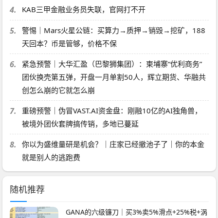
4.
KAB三甲金融业务员失联，官网打不开
5.
警惕｜Mars火星公链：买算力→质押→销毁→挖矿，188
天回本？币是管够，价格不保
6.
紧急预警｜大华汇盈（巴黎狮集团）：柬埔寨“优利商务”
团伙换壳第五弹，开盘一月单割50人，辉立期货、华融共
创怎么崩的它就怎么崩
7.
重磅预警｜伪冒VAST.AI资金盘：刚融10亿的AI独角兽，
被境外团伙套牌搞传销，多地已蔓延
8.
你以为盛维量研是机会？｜庄家已经撤池子了｜你的本金
就是别人的逃跑费
随机推荐
GANA的六级镰刀｜买3%卖5%滑点+25%税+涡