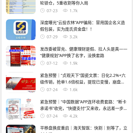
轮锁仓，5重收割等你入局
07-23
1.7k
深度曝光“云投农林”APP骗局：冒用国企名义造
假包装，实为庞氏资金盘！！
07-29
3.2k
发改委被冒充、健康理财是假、拉人头是真——
“健康规划”APP换了名字，没换套路
07-12
1.9k
紧急预警｜“贞观天下”国瓷文票：日化2.2%+六
级传销，抢单1.6倍权益，提现已变慢，崩盘在
即
07-24
1.6k
紧急预警｜“中国数据”APP连环收费套路：“断卡
承诺书”收完，“快捷支付”又来收，永远差一步
的回报
07-24
4.2k
平移盘换皮重启｜海天智医：快割｜别等了，立