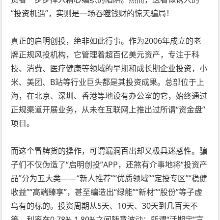
“投资机遇”，实则是一场吞噬钱财的惊天骗局！
真正的启明创投，绝非如此行事。作为2006年成立的老
牌正规风投机构，它管理着超百亿美元资产，专注于科
技、消费、医疗健康等领域的早期和成长期企业投资，小
米、美团、B站等行业巨头都是其投资成果。总部位于上
海，在北京、深圳、香港等地设有办公室的它，始终通过
正规渠道开展业务，从未在互联网上推出过所谓“资金盘”
项目。
而这个冒牌货的操作，可谓漏洞百出却又极具迷惑性。骗
子们不仅伪造了“启明创投”APP，还煞有介事地将“投资产
品”分为五大类——“新人推荐”“优质领域”“定投专区”“稳健
收益”“高端臻享”，甚至编造出“绿能”“新材”“股份”等子虚
乌有的标的。投资周期从5天、10天、30天到几百天不
等，利率在0.78%-1.80%之间随意波动；所谓“活期宝”宣