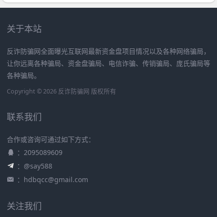
关于本站
反诈防骗网全面曝光互联网最新资金盘项目情况以及各种网络骗局，
让你远离各种骗局、资金盘骗局、电信诈骗、传销骗局、庞氏骗局等
各种骗局。
Copyright © 2026 反诈防骗网 版权所有
联系我们
合作或咨询可通过如下方式：
：2095089609
：@say588
：
hdbqcc@gmail.com
关注我们