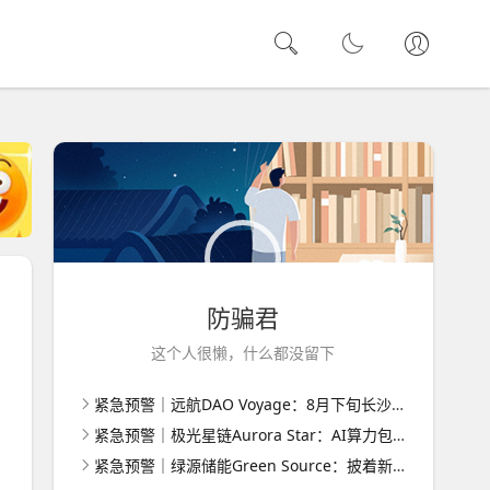
防骗君
这个人很懒，什么都没留下
紧急预警｜远航DAO Voyage：8月下旬长沙启动大会，旧盘团队平移，RWA+大宗商品包装——又是庞氏滚盘的老剧本
紧急预警｜极光星链Aurora Star：AI算力包装下的快盘骗局，认购即入坑
紧急预警｜绿源储能Green Source：披着新能源外衣的庞氏传销盘，8月千人大会就是收割信号