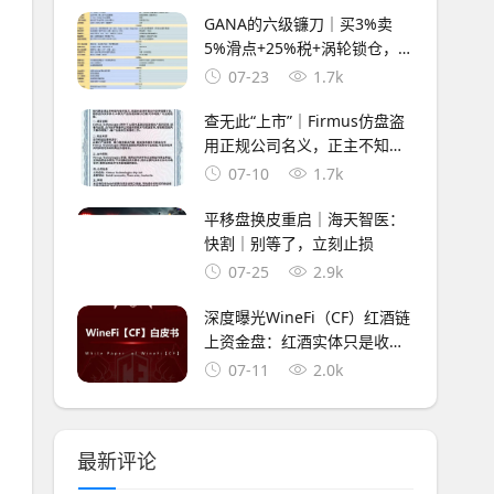
GANA的六级镰刀｜买3%卖
5%滑点+25%税+涡轮锁仓，5
重收割等你入局
07-23
1.7k
查无此“上市”｜Firmus仿盘盗
用正规公司名义，正主不知
道，骗子替你“上市”了
07-10
1.7k
平移盘换皮重启｜海天智医：
快割｜别等了，立刻止损
07-25
2.9k
深度曝光WineFi（CF）红酒链
上资金盘：红酒实体只是收割
外衣，多层拉人头庞氏骗局实
07-11
2.0k
锤！
最新评论