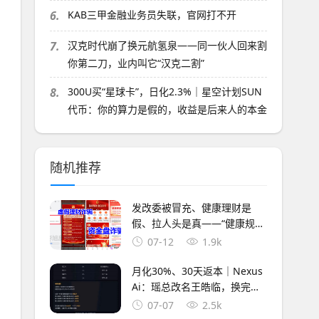
6.
KAB三甲金融业务员失联，官网打不开
7.
汉克时代崩了换元航氢泉——同一伙人回来割
你第二刀，业内叫它“汉克二割”
8.
300U买“星球卡”，日化2.3%｜星空计划SUN
代币：你的算力是假的，收益是后来人的本金
随机推荐
发改委被冒充、健康理财是
假、拉人头是真——“健康规
划”APP换了名字，没换套路
07-12
1.9k
月化30%、30天返本｜Nexus
Ai：瑶总改名王皓临，换完马
甲就收割
07-07
2.5k