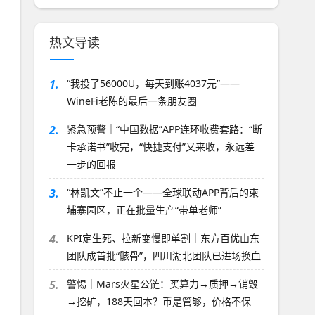
热文导读
1.
“我投了56000U，每天到账4037元”——
WineFi老陈的最后一条朋友圈
2.
紧急预警｜“中国数据”APP连环收费套路：“断
卡承诺书”收完，“快捷支付”又来收，永远差
一步的回报
3.
“林凯文”不止一个——全球联动APP背后的柬
埔寨园区，正在批量生产“带单老师”
4.
KPI定生死、拉新变慢即单割｜东方百优山东
团队成首批“骸骨”，四川湖北团队已进场换血
5.
警惕｜Mars火星公链：买算力→质押→销毁
→挖矿，188天回本？币是管够，价格不保