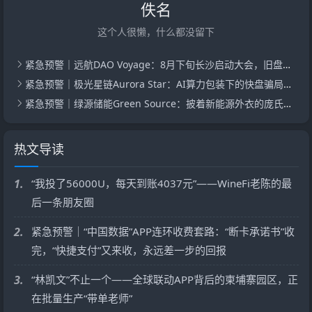
佚名
这个人很懒，什么都没留下
紧急预警｜远航DAO Voyage：8月下旬长沙启动大会，旧盘团队平移，RWA+大宗商品包装——又是庞氏滚盘的老剧本
紧急预警｜极光星链Aurora Star：AI算力包装下的快盘骗局，认购即入坑
紧急预警｜绿源储能Green Source：披着新能源外衣的庞氏传销盘，8月千人大会就是收割信号
热文导读
1.
“我投了56000U，每天到账4037元”——WineFi老陈的最
后一条朋友圈
2.
紧急预警｜“中国数据”APP连环收费套路：“断卡承诺书”收
完，“快捷支付”又来收，永远差一步的回报
3.
“林凯文”不止一个——全球联动APP背后的柬埔寨园区，正
在批量生产“带单老师”