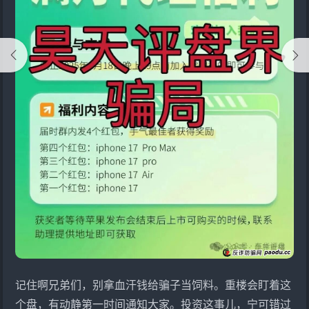
记住啊兄弟们，别拿血汗钱给骗子当饲料。重楼会盯着这
个盘，有动静第一时间通知大家。投资这事儿，宁可错过