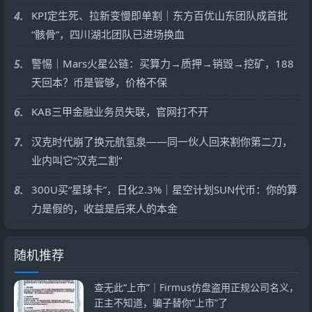
4.
KPI定生死、拉新变慢即单割｜东方百优山东团队成首批
“骸骨”，四川湖北团队已进场换血
5.
警惕｜Mars火星公链：买算力→质押→销毁→挖矿，188
天回本？币是管够，价格不保
6.
KAB三甲金融业务员失联，官网打不开
7.
汉克时代崩了换元航氢泉——同一伙人回来割你第二刀，
业内叫它“汉克二割”
8.
300U买“星球卡”，日化2.3%｜星空计划SUN代币：你的算
力是假的，收益是后来人的本金
随机推荐
查无此“上市”｜Firmus仿盘盗用正规公司名义，
正主不知道，骗子替你“上市”了