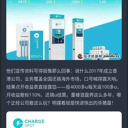
他们宣传资料写得挺像那么回事：说什么2017年成立香
港公司，业务覆盖全国还搞海外市场，口号喊得震天响。
结果点开收益表直接露馅——投4000多u每天返100多u，
月收益敢标110%，还搞u结算。重楼混盘界这么多年，哪
个正经公司敢这么玩？明摆着就是快进快出的杀猪盘！