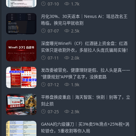
07-10
1.7k
月化30%、30天返本｜Nexus Ai：瑶总改名王
皓临，换完马甲就收割
07-07
2.5k
深度曝光WineFi（CF）红酒链上资金盘：红酒
实体只是收割外衣，多层拉人头庞氏骗局实锤！
07-11
2.0k
发改委被冒充、健康理财是假、拉人头是真——
“健康规划”APP换了名字，没换套路
07-12
1.9k
平移盘换皮重启｜海天智医：快割｜别等了，立
刻止损
07-25
2.9k
GANA的六级镰刀｜买3%卖5%滑点+25%税+涡
轮锁仓，5重收割等你入局