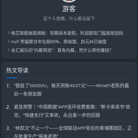
游客
这个人很懒，什么都没留下
格芯智能崩盘揭秘：到期返本是假，利润提现门槛层层加码
null 熊猫聚合年化超60%，鼎裕盟、启元AI已崩盘
永汇娱乐的“内幕预测”：真有内幕，凭什么带你赚钱？
热文导读
1.
“我投了56000U，每天到账4037元”——WineFi老陈的最
后一条朋友圈
2.
紧急预警｜“中国数据”APP连环收费套路：“断卡承诺书”收
完，“快捷支付”又来收，永远差一步的回报
3.
“林凯文”不止一个——全球联动APP背后的柬埔寨园区，正
在批量生产“带单老师”