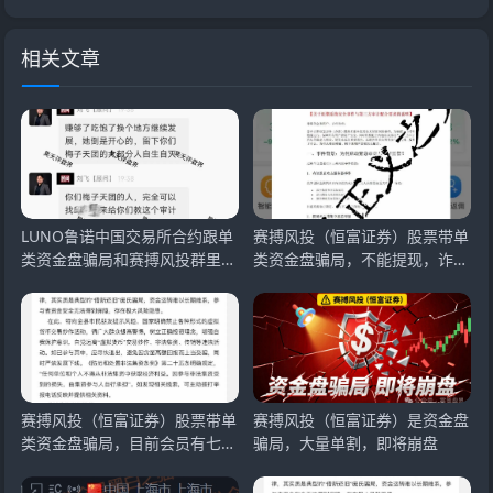
相关文章
LUNO鲁诺中国交易所合约跟单
赛搏风投（恒富证券）股票带单
类资金盘骗局和赛搏风投群里公
类资金盘骗局，不能提现，诈骗
开疯狂互撕，诈骗
团伙开始忽悠让
赛搏风投（恒富证券）股票带单
赛搏风投（恒富证券）是资金盘
类资金盘骗局，目前会员有七万
骗局，大量单割，即将崩盘
多人，操盘手已