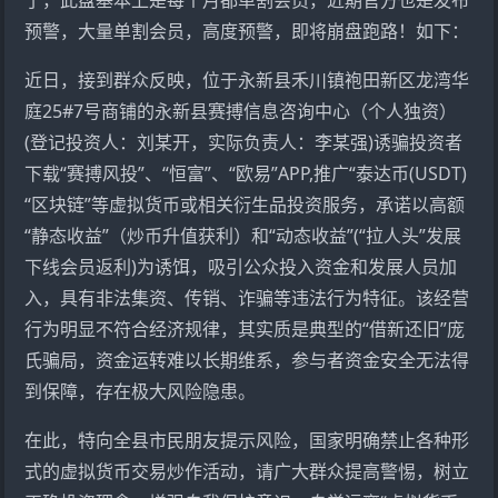
预警，大量单割会员，高度预警，即将崩盘跑路！如下：
近日，接到群众反映，位于永新县禾川镇袍田新区龙湾华
庭25#7号商铺的永新县赛搏信息咨询中心（个人独资）
(登记投资人：刘某开，实际负责人：李某强)诱骗投资者
下载“赛搏风投”、“恒富”、“欧易”APP,推广“泰达币(USDT)
“区块链”等虚拟货币或相关衍生品投资服务，承诺以高额
“静态收益”（炒币升值获利）和“动态收益”(“拉人头”发展
下线会员返利)为诱饵，吸引公众投入资金和发展人员加
入，具有非法集资、传销、诈骗等违法行为特征。该经营
行为明显不符合经济规律，其实质是典型的“借新还旧”庞
氏骗局，资金运转难以长期维系，参与者资金安全无法得
到保障，存在极大风险隐患。
在此，特向全县市民朋友提示风险，国家明确禁止各种形
式的虚拟货币交易炒作活动，请广大群众提高警惕，树立