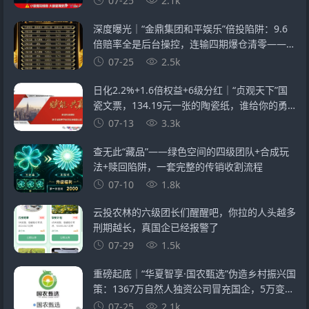
07-25
2.1k
深度曝光｜“金鼎集团和平娱乐”倍投陷阱：9.6
倍赔率全是后台操控，连输四期爆仓清零——提
现？流水不足+账号异常+直接封禁
07-25
2.5k
日化2.2%+1.6倍权益+6级分红｜“贞观天下”国
瓷文票，134.19元一张的陶瓷纸，谁给你的勇
气？
07-13
3.3k
查无此“藏品”——绿色空间的四级团队+合成玩
法+赎回陷阱，一套完整的传销收割流程
07-10
1.8k
云投农林的六级团长们醒醒吧，你拉的人头越多
刑期越长，真国企已经报警了
07-29
1.5k
重磅起底｜“华夏智享·国农甄选”伪造乡村振兴国
策：1367万自然人独资公司冒充国企，5万变50
万全是数字游戏
07-25
2.1k