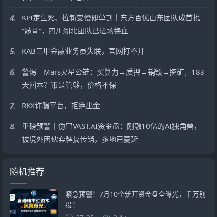
4.
KPI定生死、拉新变慢即单割｜东方百优山东团队成首批
“骸骨”，四川湖北团队已进场换血
5.
KAB三甲金融业务员失联，官网打不开
6.
警惕｜Mars火星公链：买算力→质押→销毁→挖矿，188
天回本？币是管够，价格不保
7.
RKX诈骗平台，拒绝出金
8.
重磅预警｜伪冒VAST.AI资金盘：刚融10亿的AI独角兽，
被境外团伙套牌搞传销，多地已蔓延
随机推荐
紧急预警！7月10个新开资金盘全曝光，千万别
投！