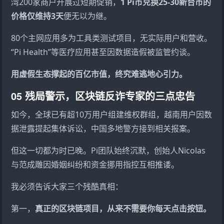
湾200家商户开展过短期促销，
1 Pi币兑换25-30新台币的
价格仅维持3天
便无以为继。
80个主网应用多为工具类测试项目，无实际用户和营收。
“Pi Health”等医疗应用甚至因数据造假被监管约谈。
用虚假生态撑起的百亿市值，终究难逃地心引力。
05 残局警示，区块链反诈专家的三点忠告
如今，全球已有超10万用户组建维权群组，越南用户因数
据泄露提起集体诉讼，中国多地警方接到相关报案。
但这一切都为时已晚。Pi团队始终沉默，创始人Nicolas
与范成雕因婚姻纠纷和资金挪用指控互相推诿。
我必须告诉大家三个残酷真相：
第一，
真正的区块链项目，从来不需要你每天点击按钮。