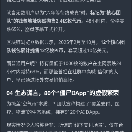
就当无数用户以为“六年等待终成真”时，
标记为“核心团
队”的钱包地址突然抛售2.4亿枚代币
。48小时内，价格暴
跌65%，崩盘序幕正式拉开。
区块链浏览器数据显示，2025年2月至10月，
12个核心团
队钱包累计抛售12亿枚Pi币
，套现超过10亿美元。
而普通用户呢？持有量低于1000枚的散户在主网暴跌24
小时内减持63%，而那些曾经在社群中高喊“信仰”的大
户，早已通过场外交易悄悄离场。
04 生态谎言，80个“僵尸DApp”的虚假繁荣
为掩盖“空气币”本质，Pi团队宣称构建了“覆盖支付、医
疗、物流”的生态系统，拥有9120个AI DApp。
现实情况令人啼笑皆非：所谓的“线下支付场景”，仅在台