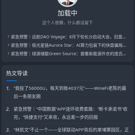
加载中
这个人很懒，什么都没留下
紧急预警｜远航DAO Voyage：8月下旬长沙启动大会，旧盘团队平移，RWA+大宗商品包装——又是庞氏滚盘的老剧本
紧急预警｜极光星链Aurora Star：AI算力包装下的快盘骗局，认购即入坑
紧急预警｜绿源储能Green Source：披着新能源外衣的庞氏传销盘，8月千人大会就是收割信号
热文导读
1.
“我投了56000U，每天到账4037元”——WineFi老陈的最
后一条朋友圈
2.
紧急预警｜“中国数据”APP连环收费套路：“断卡承诺书”收
完，“快捷支付”又来收，永远差一步的回报
3.
“林凯文”不止一个——全球联动APP背后的柬埔寨园区，正