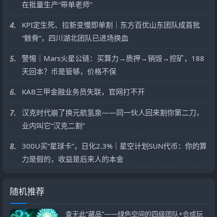
在批量生产“带单老师”
4.
KPI定生死、拉新变慢即单割｜东方百优山东团队成首批
“骸骨”，四川湖北团队已进场换血
5.
警惕｜Mars火星公链：买算力→质押→销毁→挖矿，188
天回本？币是管够，价格不保
6.
KAB三甲金融业务员失联，官网打不开
7.
汉克时代崩了换元航氢泉——同一伙人回来割你第二刀，
业内叫它“汉克二割”
8.
300U买“星球卡”，日化2.3%｜星空计划SUN代币：你的算
力是假的，收益是后来人的本金
随机推荐
查无此“藏品”——绿色空间的四级团队+合成玩