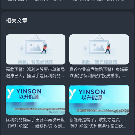
相关文章
高危预警：鸿利达股票带单骗局
寰谷农业崩盘跑路预警！柬埔寨
泡沫已大，操盘手是优利商务诈
诈骗犯“优利商务”换皮重来，合
骗团伙，即将崩
约跟单骗局活
优利商务操盘手王源军再次开盘
新能源是幌子，收割才是真！
【昇升能源】，继续诈骗 收割
“昇升能源”优利商务诈骗团伙的
韭菜
新镰刀！