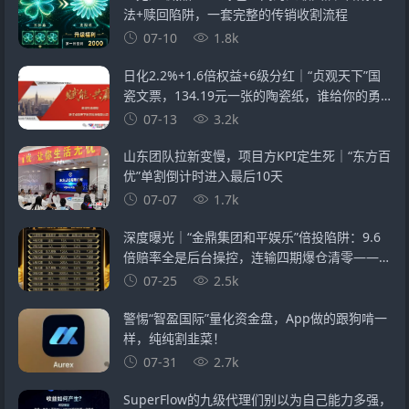
法+赎回陷阱，一套完整的传销收割流程
07-10
1.8k
日化2.2%+1.6倍权益+6级分红｜“贞观天下”国
瓷文票，134.19元一张的陶瓷纸，谁给你的勇
气？
07-13
3.2k
山东团队拉新变慢，项目方KPI定生死｜“东方百
优”单割倒计时进入最后10天
07-07
1.7k
深度曝光｜“金鼎集团和平娱乐”倍投陷阱：9.6
倍赔率全是后台操控，连输四期爆仓清零——提
现？流水不足+账号异常+直接封禁
07-25
2.5k
警惕“智盈国际”量化资金盘，App做的跟狗啃一
样，纯纯割韭菜！
07-31
2.7k
SuperFlow的九级代理们别以为自己能力多强，