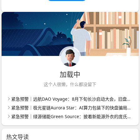
加载中
这个人很懒，什么都没留下
紧急预警｜远航DAO Voyage：8月下旬长沙启动大会，旧盘团队平移，RWA+大宗商品包装——又是庞氏滚盘的老剧本
紧急预警｜极光星链Aurora Star：AI算力包装下的快盘骗局，认购即入坑
紧急预警｜绿源储能Green Source：披着新能源外衣的庞氏传销盘，8月千人大会就是收割信号
热文导读