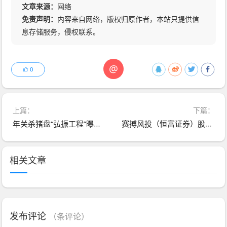
文章来源：
网络
免责声明：
内容来自网络，版权归原作者，本站只提供信
息存储服务，侵权联系。
@
0
上篇：
下篇：
年关杀猪盘“弘振工程”曝光！这个打着“国家工程”旗号的APP，正在疯狂吸金！
赛搏风投（恒富证券）股票带单类资金盘骗局，会员7万多，操盘手圈钱过亿，官方发布预警，大量单割受害者，月底前肯定是要崩盘跑路了…
相关文章
发布评论
（
条评论）