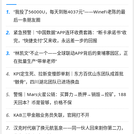
1.
“我投了56000U，每天到账4037元”——WineFi老陈的最
后一条朋友圈
2.
紧急预警｜“中国数据”APP连环收费套路：“断卡承诺书”收
完，“快捷支付”又来收，永远差一步的回报
3.
“林凯文”不止一个——全球联动APP背后的柬埔寨园区，正
在批量生产“带单老师”
4.
KPI定生死、拉新变慢即单割｜东方百优山东团队成首批
“骸骨”，四川湖北团队已进场换血
5.
警惕｜Mars火星公链：买算力→质押→销毁→挖矿，188
天回本？币是管够，价格不保
6.
KAB三甲金融业务员失联，官网打不开
7.
汉克时代崩了换元航氢泉——同一伙人回来割你第二刀，