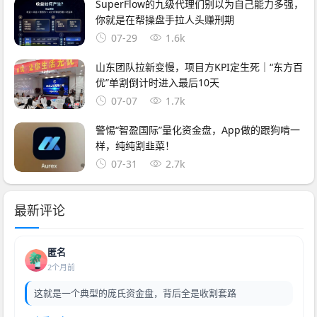
SuperFlow的九级代理们别以为自己能力多强，
你就是在帮操盘手拉人头赚刑期
07-29
1.6k
山东团队拉新变慢，项目方KPI定生死｜“东方百
优”单割倒计时进入最后10天
07-07
1.7k
警惕“智盈国际”量化资金盘，App做的跟狗啃一
样，纯纯割韭菜！
07-31
2.7k
最新评论
匿名
2个月前
这就是一个典型的庞氏资金盘，背后全是收割套路