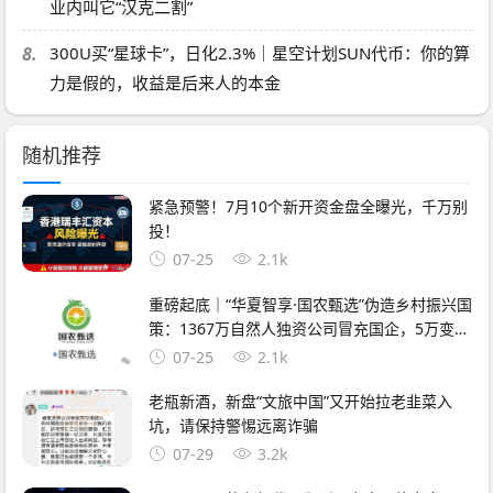
业内叫它“汉克二割”
8.
300U买“星球卡”，日化2.3%｜星空计划SUN代币：你的算
力是假的，收益是后来人的本金
随机推荐
紧急预警！7月10个新开资金盘全曝光，千万别
投！
07-25
2.1k
重磅起底｜“华夏智享·国农甄选”伪造乡村振兴国
策：1367万自然人独资公司冒充国企，5万变50
万全是数字游戏
07-25
2.1k
老瓶新酒，新盘“文旅中国”又开始拉老韭菜入
坑，请保持警惕远离诈骗
07-29
3.2k