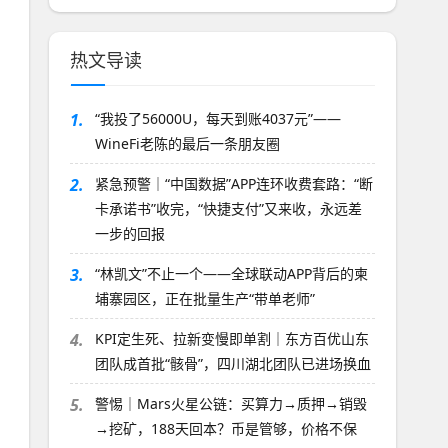
热文导读
1.
“我投了56000U，每天到账4037元”——
WineFi老陈的最后一条朋友圈
2.
紧急预警｜“中国数据”APP连环收费套路：“断
卡承诺书”收完，“快捷支付”又来收，永远差
一步的回报
3.
“林凯文”不止一个——全球联动APP背后的柬
埔寨园区，正在批量生产“带单老师”
4.
KPI定生死、拉新变慢即单割｜东方百优山东
团队成首批“骸骨”，四川湖北团队已进场换血
5.
警惕｜Mars火星公链：买算力→质押→销毁
→挖矿，188天回本？币是管够，价格不保