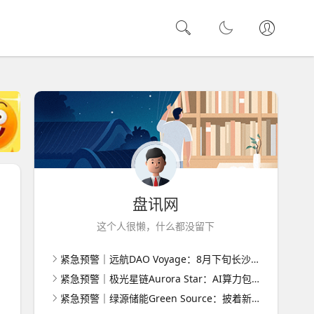
盘讯网
这个人很懒，什么都没留下
紧急预警｜远航DAO Voyage：8月下旬长沙启动大会，旧盘团队平移，RWA+大宗商品包装——又是庞氏滚盘的老剧本
紧急预警｜极光星链Aurora Star：AI算力包装下的快盘骗局，认购即入坑
紧急预警｜绿源储能Green Source：披着新能源外衣的庞氏传销盘，8月千人大会就是收割信号