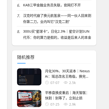
6.
KAB三甲金融业务员失联，官网打不开
7.
汉克时代崩了换元航氢泉——同一伙人回来割
你第二刀，业内叫它“汉克二割”
8.
300U买“星球卡”，日化2.3%｜星空计划SUN
代币：你的算力是假的，收益是后来人的本金
随机推荐
月化30%、30天返本｜Nexus
Ai：瑶总改名王皓临，换完马
甲就收割
07-07
2.5k
平移盘换皮重启｜海天智医：
快割｜别等了，立刻止损
07-25
2.9k