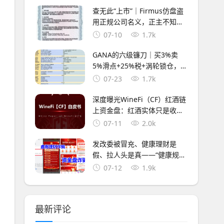
查无此“上市”｜Firmus仿盘盗
用正规公司名义，正主不知
道，骗子替你“上市”了
07-10
1.7k
GANA的六级镰刀｜买3%卖
5%滑点+25%税+涡轮锁仓，5
重收割等你入局
07-23
1.7k
深度曝光WineFi（CF）红酒链
上资金盘：红酒实体只是收割
外衣，多层拉人头庞氏骗局实
07-11
2.0k
锤！
发改委被冒充、健康理财是
假、拉人头是真——“健康规
划”APP换了名字，没换套路
07-12
1.9k
最新评论