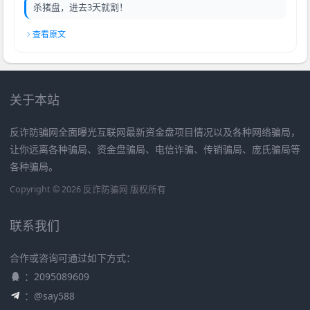
杀猪盘，进去3天就割！
查看原文
关于本站
反诈防骗网全面曝光互联网最新资金盘项目情况以及各种网络骗局，
让你远离各种骗局、资金盘骗局、电信诈骗、传销骗局、庞氏骗局等
各种骗局。
Copyright © 2026 反诈防骗网 版权所有
联系我们
合作或咨询可通过如下方式：
：2095089609
：@say588