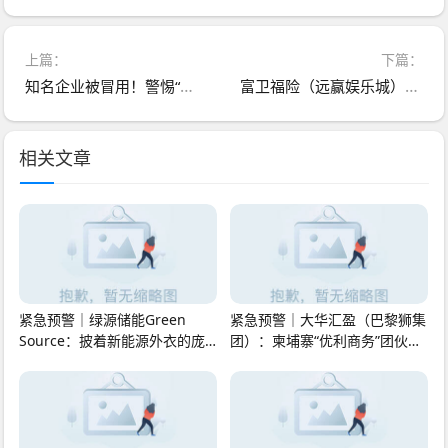
上篇：
下篇：
知名企业被冒用！警惕“数农国际”“绿地香港”“EDF法国电力”等12个项目 涉嫌传销、诈骗、洗钱！
富卫福险（远赢娱乐城）资金盘骗局，套牌正规公司资料搞彩票跟单，号称“亏了包赔”，多次单割，即将崩盘跑路！
相关文章
紧急预警｜绿源储能Green
紧急预警｜大华汇盈（巴黎狮集
Source：披着新能源外衣的庞
团）：柬埔寨“优利商务”团伙换
氏传销盘，8月千人大会就
壳第五弹，开