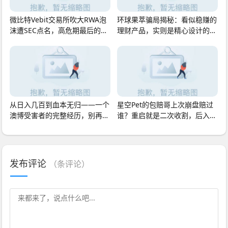
微比特Vebit交易所吹大RWA泡
环球果萃骗局揭秘：看似稳赚的
沫遭SEC点名，高危期最后的接
理财产品，实则是精心设计的庞
盘侠正被收割
氏陷阱，速离
从日入几百到血本无归——一个
星空Pet的包赔哥上次崩盘赔过
澳博受害者的完整经历，别再往
谁？重启就是二次收割，后入场
里砸钱了
就是接盘侠
发布评论
（
条评论）