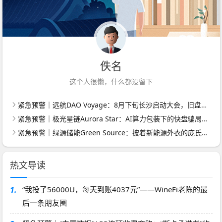
佚名
这个人很懒，什么都没留下
紧急预警｜远航DAO Voyage：8月下旬长沙启动大会，旧盘团队平移，RWA+大宗商品包装——又是庞氏滚盘的老剧本
紧急预警｜极光星链Aurora Star：AI算力包装下的快盘骗局，认购即入坑
紧急预警｜绿源储能Green Source：披着新能源外衣的庞氏传销盘，8月千人大会就是收割信号
热文导读
1.
“我投了56000U，每天到账4037元”——WineFi老陈的最
后一条朋友圈