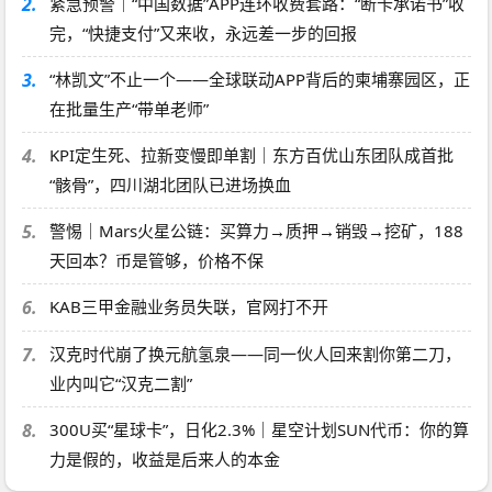
2.
紧急预警｜“中国数据”APP连环收费套路：“断卡承诺书”收
完，“快捷支付”又来收，永远差一步的回报
3.
“林凯文”不止一个——全球联动APP背后的柬埔寨园区，正
在批量生产“带单老师”
4.
KPI定生死、拉新变慢即单割｜东方百优山东团队成首批
“骸骨”，四川湖北团队已进场换血
5.
警惕｜Mars火星公链：买算力→质押→销毁→挖矿，188
天回本？币是管够，价格不保
6.
KAB三甲金融业务员失联，官网打不开
7.
汉克时代崩了换元航氢泉——同一伙人回来割你第二刀，
业内叫它“汉克二割”
8.
300U买“星球卡”，日化2.3%｜星空计划SUN代币：你的算
力是假的，收益是后来人的本金