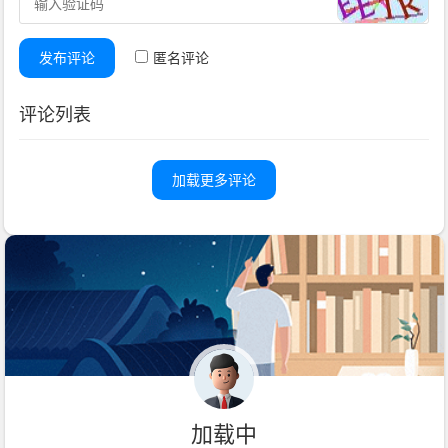
发布评论
匿名评论
评论列表
加载更多评论
加载中