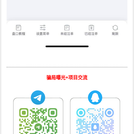
骗局曝光+项目交流