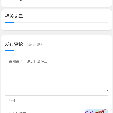
相关文章
发布评论
（
条评论）