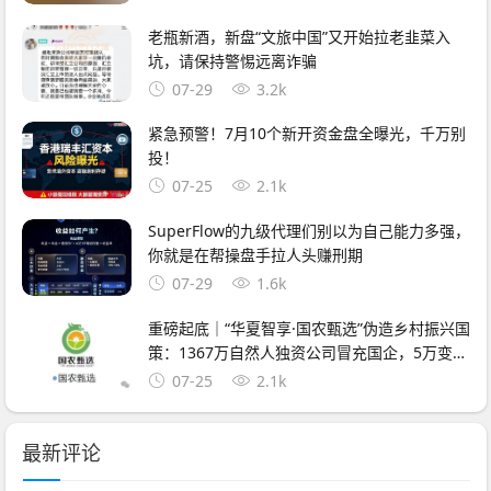
老瓶新酒，新盘“文旅中国”又开始拉老韭菜入
坑，请保持警惕远离诈骗
07-29
3.2k
紧急预警！7月10个新开资金盘全曝光，千万别
投！
07-25
2.1k
SuperFlow的九级代理们别以为自己能力多强，
你就是在帮操盘手拉人头赚刑期
07-29
1.6k
重磅起底｜“华夏智享·国农甄选”伪造乡村振兴国
策：1367万自然人独资公司冒充国企，5万变50
万全是数字游戏
07-25
2.1k
最新评论