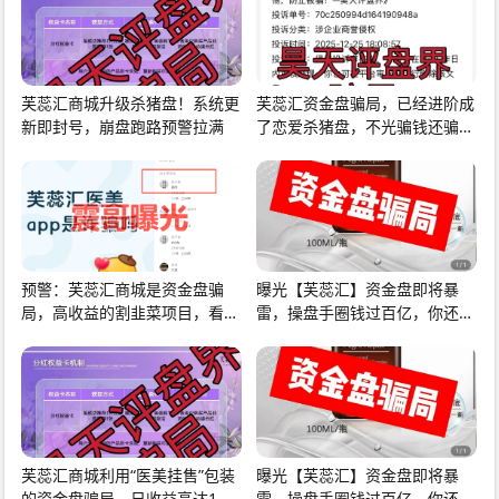
芙蕊汇商城升级杀猪盘！系统更
芙蕊汇资金盘骗局，已经进阶成
新即封号，崩盘跑路预警拉满
了恋爱杀猪盘，不光骗钱还骗会
员感情，大量单
预警：芙蕊汇商城是资金盘骗
曝光【芙蕊汇】资金盘即将暴
局，高收益的割韭菜项目，看见
雷，操盘手圈钱过百亿，你还在
远离
执迷不悟吗，赶紧
芙蕊汇商城利用“医美挂售”包装
曝光【芙蕊汇】资金盘即将暴
的资金盘骗局，日收益高达1%
雷，操盘手圈钱过百亿，你还在