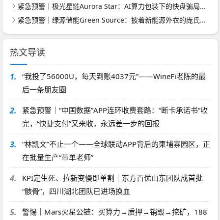
紧急预警｜极光星链Aurora Star：AI算力包装下的快盘骗局，认购即入坑
紧急预警｜绿源储能Green Source：披着新能源外衣的庞氏传销盘，8月千人大会就是收割信号
热文导读
1.
“我投了56000U，每天到账4037元”——WineFi老陈的最
后一条朋友圈
2.
紧急预警｜“中国数据”APP连环收费套路：“断卡承诺书”收
完，“快捷支付”又来收，永远差一步的回报
3.
“林凯文”不止一个——全球联动APP背后的柬埔寨园区，正
在批量生产“带单老师”
4.
KPI定生死、拉新变慢即单割｜东方百优山东团队成首批
“骸骨”，四川湖北团队已进场换血
5.
警惕｜Mars火星公链：买算力→质押→销毁→挖矿，188