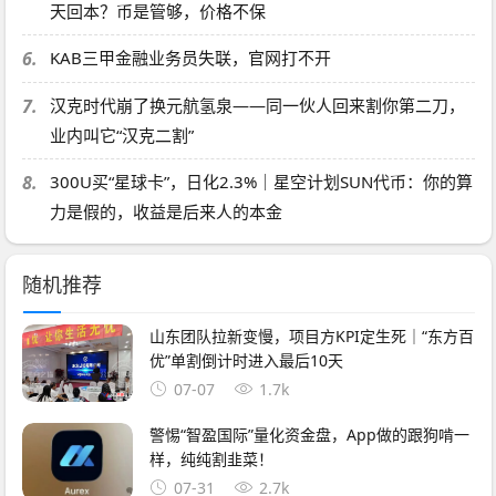
天回本？币是管够，价格不保
6.
KAB三甲金融业务员失联，官网打不开
7.
汉克时代崩了换元航氢泉——同一伙人回来割你第二刀，
业内叫它“汉克二割”
8.
300U买“星球卡”，日化2.3%｜星空计划SUN代币：你的算
力是假的，收益是后来人的本金
随机推荐
山东团队拉新变慢，项目方KPI定生死｜“东方百
优”单割倒计时进入最后10天
07-07
1.7k
警惕“智盈国际”量化资金盘，App做的跟狗啃一
样，纯纯割韭菜！
07-31
2.7k