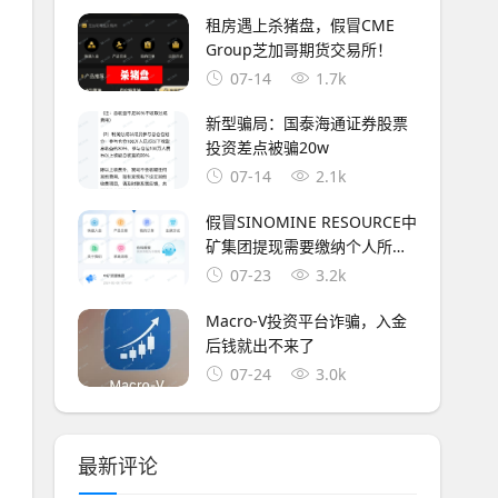
租房遇上杀猪盘，假冒CME
Group芝加哥期货交易所！
07-14
1.7k
新型骗局：国泰海通证券股票
投资差点被骗20w
07-14
2.1k
假冒SINOMINE RESOURCE中
矿集团提现需要缴纳个人所得
税
07-23
3.2k
Macro-V投资平台诈骗，入金
后钱就出不来了
07-24
3.0k
最新评论