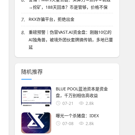
6.
→挖矿，188天回本？币是管够，价格不保
7.
RKX诈骗平台，拒绝出金
8.
重磅预警｜伪冒VAST.AI资金盘：刚融10亿的
AI独角兽，被境外团伙套牌搞传销，多地已蔓
延
随机推荐
BLUE POOL蓝池资本是资金
盘，千万别相信高收益
07-21
2.8k
曝光一个杀猪盘：IDEX
07-08
2.8k