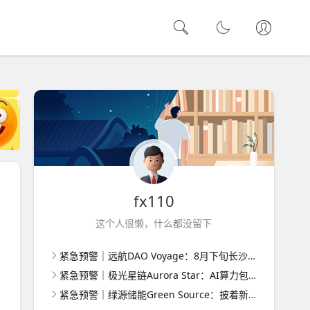
fx110
这个人很懒，什么都没留下
紧急预警｜远航DAO Voyage：8月下旬长沙启动大会，旧盘团队平移，RWA+大宗商品包装——又是庞氏滚盘的老剧本
紧急预警｜极光星链Aurora Star：AI算力包装下的快盘骗局，认购即入坑
紧急预警｜绿源储能Green Source：披着新能源外衣的庞氏传销盘，8月千人大会就是收割信号