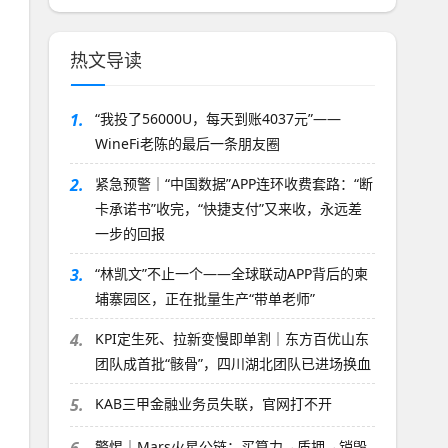
热文导读
1.
“我投了56000U，每天到账4037元”——
WineFi老陈的最后一条朋友圈
2.
紧急预警｜“中国数据”APP连环收费套路：“断
卡承诺书”收完，“快捷支付”又来收，永远差
一步的回报
3.
“林凯文”不止一个——全球联动APP背后的柬
埔寨园区，正在批量生产“带单老师”
4.
KPI定生死、拉新变慢即单割｜东方百优山东
团队成首批“骸骨”，四川湖北团队已进场换血
5.
KAB三甲金融业务员失联，官网打不开
警惕｜Mars火星公链：买算力→质押→销毁