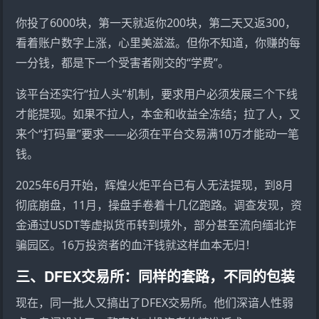
你投了6000块，第一天就返你200块，第二天又返300，
看着账户数字上涨，心里美滋滋。但你不知道，你赚的每
一分钱，都是下一个受害者刚交的“学费”。
该平台还实行“拉人头”机制，要求用户必须发展三个下线
才能提现。如果不拉人，本金和收益全冻结；拉了人，又
来个“打码量”要求——必须在平台交易满10万才能动一笔
钱。
2025年6月开始，辉煌火炬平台已有人无法提现，到8月
彻底崩盘，11月，操盘手卷着十几亿跑路。调查发现，资
金通过USDT等虚拟货币转到境外，部分甚至流向缅北诈
骗园区。16万投资者的血汗钱就这样血本无归！
三、DFEX交易所：同样的套路，不同的包装
现在，同一批人又搞出了DFEX交易所。他们深谙人性弱