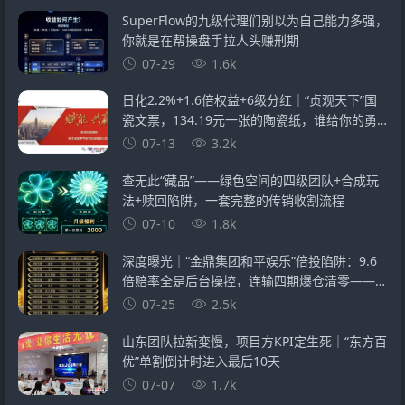
SuperFlow的九级代理们别以为自己能力多强，
你就是在帮操盘手拉人头赚刑期
07-29
1.6k
日化2.2%+1.6倍权益+6级分红｜“贞观天下”国
瓷文票，134.19元一张的陶瓷纸，谁给你的勇
气？
07-13
3.2k
查无此“藏品”——绿色空间的四级团队+合成玩
法+赎回陷阱，一套完整的传销收割流程
07-10
1.8k
深度曝光｜“金鼎集团和平娱乐”倍投陷阱：9.6
倍赔率全是后台操控，连输四期爆仓清零——提
现？流水不足+账号异常+直接封禁
07-25
2.5k
山东团队拉新变慢，项目方KPI定生死｜“东方百
优”单割倒计时进入最后10天
07-07
1.7k