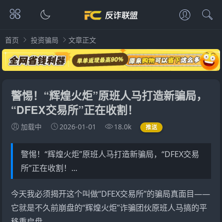
首页
投资骗局
文章正文
警惕！“辉煌火炬”原班人马打造新骗局，
“DFEX交易所”正在收割！
加载中
2026-01-01
18.0k
推送
警惕！“辉煌火炬”原班人马打造新骗局，“DFEX交易
所”正在收割！...
今天我必须揭开这个叫做“
DFEX交易所
”的骗局真面目——
它就是不久前崩盘的“
辉煌火炬
”诈骗团伙原班人马搞的平
移重启盘。