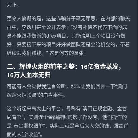
为止。
更令人愤慨的是，这些诈骗分子毫无顾忌。在内部的聊天
群中，李逸川甚至公开表示：“没有补偿不代表下面的成
员不能跟我做新的dfex项目，只能说明上个项目没有做
好；只要接下来的项目好好做团队还是会给机会的，带着
继续跟我们赚钱。” 这是何等的嚣张！
二、辉煌火炬的前车之鉴：16亿资金蒸发，
16万人血本无归
可能有人会觉得我危言耸听，那么让我们回顾一下“澳门
辉煌
火炬联盟
”的崩盘事件。
这个听起来高大上的平台，号称有“澳门正规金融、金管
局背书”，实则连个金融牌照的影子都没有。他们操作的
是“黄金期权跟单”，实际上就是拿后来人交的钱，发给前
面的人当“收益”。