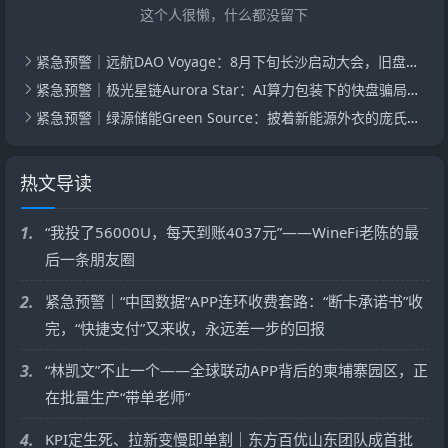
这个人很懒，什么都没留下
紧急预警｜远航DAO Voyage：8月下旬长沙启动大会，旧盘团队平移，RWA+大宗商品包装——又是庞氏滚盘的老剧本
紧急预警｜极光星链Aurora Star：AI算力包装下的快盘骗局，认购即入坑
紧急预警｜绿源储能Green Source：披着新能源外衣的庞氏传销盘，8月千人大会就是收割信号
热文导读
1.
“我投了56000U，每天到账4037元”——WineFi老陈的最
后一条朋友圈
2.
紧急预警｜“中国数据”APP连环收费套路：“断卡承诺书”收
完，“快捷支付”又来收，永远差一步的回报
3.
“林凯文”不止一个——全球联动APP背后的柬埔寨园区，正
在批量生产“带单老师”
4.
KPI定生死、拉新变慢即单割｜东方百优山东团队成首批