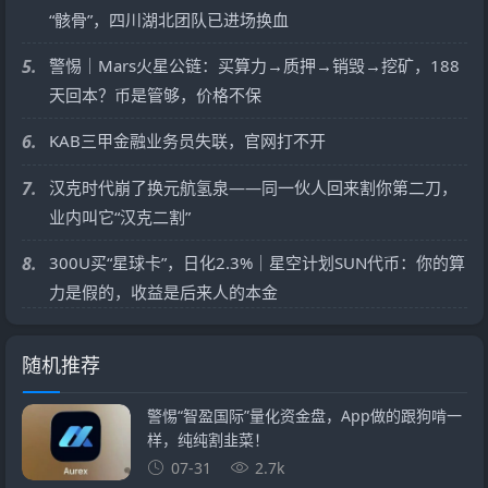
“骸骨”，四川湖北团队已进场换血
5.
警惕｜Mars火星公链：买算力→质押→销毁→挖矿，188
天回本？币是管够，价格不保
6.
KAB三甲金融业务员失联，官网打不开
7.
汉克时代崩了换元航氢泉——同一伙人回来割你第二刀，
业内叫它“汉克二割”
8.
300U买“星球卡”，日化2.3%｜星空计划SUN代币：你的算
力是假的，收益是后来人的本金
随机推荐
警惕“智盈国际”量化资金盘，App做的跟狗啃一
样，纯纯割韭菜！
07-31
2.7k