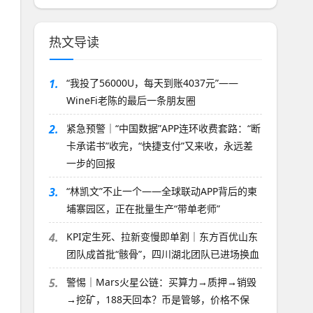
热文导读
1.
“我投了56000U，每天到账4037元”——
WineFi老陈的最后一条朋友圈
2.
紧急预警｜“中国数据”APP连环收费套路：“断
卡承诺书”收完，“快捷支付”又来收，永远差
一步的回报
3.
“林凯文”不止一个——全球联动APP背后的柬
埔寨园区，正在批量生产“带单老师”
4.
KPI定生死、拉新变慢即单割｜东方百优山东
团队成首批“骸骨”，四川湖北团队已进场换血
5.
警惕｜Mars火星公链：买算力→质押→销毁
→挖矿，188天回本？币是管够，价格不保