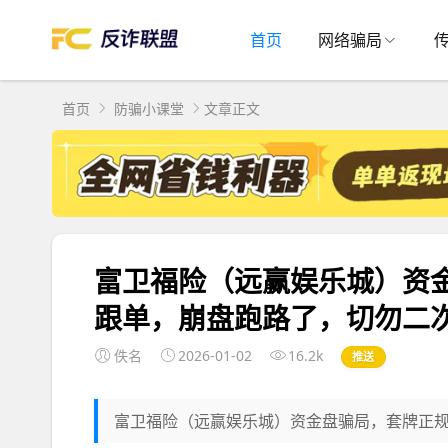
首页
网络骗局
首页
防骗小课堂
文章正文
富卫福险（远赢娱乐城）资
跟单，崩盘跑路了，切勿二
佚名
2026-01-02
16.2k
推送
富卫福险（远赢娱乐城）资金盘骗局，套牌正规