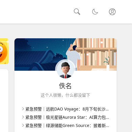
佚名
这个人很懒，什么都没留下
紧急预警｜远航DAO Voyage：8月下旬长沙启动大会，旧盘团队平移，RWA+大宗商品包装——又是庞氏滚盘的老剧本
紧急预警｜极光星链Aurora Star：AI算力包装下的快盘骗局，认购即入坑
紧急预警｜绿源储能Green Source：披着新能源外衣的庞氏传销盘，8月千人大会就是收割信号