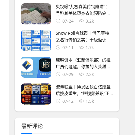
央视曝“九极真美传销陷阱”：
号称其美体塑身衣能预防癌
症，标价高达六七千元
07-24
3.2k
Snow Roll雪球币｜借巴菲特
之名行传销之实：十级返佣、
360天锁仓，你的BNB正在被
07-11
1.7k
清零
瑭明资本（汇鼎俱乐部）的推
广员们醒醒，你拉的人头越多
刑期越长，三级代理就是传销
07-29
2.2k
铁证
流量联盟｜博发团伙百亿崩盘
后换皮重生，“短视频兼职”正
在收割想做副业的你
07-12
1.5k
最新评论