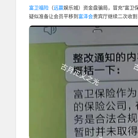
富卫福险
（
远赢
娱乐城）资金盘骗局，冒充“富卫
疑似准备让会员平移到
富泽会
贵宾厅继续二次收割