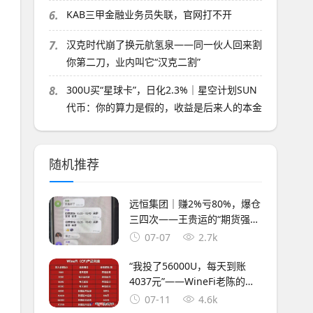
6.
KAB三甲金融业务员失联，官网打不开
7.
汉克时代崩了换元航氢泉——同一伙人回来割
你第二刀，业内叫它“汉克二割”
8.
300U买“星球卡”，日化2.3%｜星空计划SUN
代币：你的算力是假的，收益是后来人的本金
随机推荐
远恒集团｜赚2%亏80%，爆仓
三四次——王贵运的“期货强国
梦”，就是后台改几个数字的事
07-07
2.7k
“我投了56000U，每天到账
4037元”——WineFi老陈的最
后一条朋友圈
07-11
4.6k