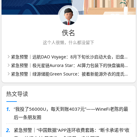
佚名
这个人很懒，什么都没留下
紧急预警｜远航DAO Voyage：8月下旬长沙启动大会，旧盘团队平移，RWA+大宗商品包装——又是庞氏滚盘的老剧本
紧急预警｜极光星链Aurora Star：AI算力包装下的快盘骗局，认购即入坑
紧急预警｜绿源储能Green Source：披着新能源外衣的庞氏传销盘，8月千人大会就是收割信号
热文导读
1.
“我投了56000U，每天到账4037元”——WineFi老陈的最
后一条朋友圈
2.
紧急预警｜“中国数据”APP连环收费套路：“断卡承诺书”收