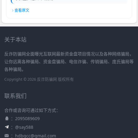
查看原文
关于本站
反诈防骗网全面曝光互联网最新资金盘项目情况以及各种网络骗局，
让你远离各种骗局、资金盘骗局、电信诈骗、传销骗局、庞氏骗局等
各种骗局。
Copyright © 2026 反诈防骗网 版权所有
联系我们
合作或咨询可通过如下方式：
：2095089609
：@say588
：
hdbqcc@gmail.com