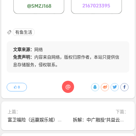
有鱼生活
文章来源：
网络
免责声明：
内容来自网络，版权归原作者，本站只提供信
息存储服务，侵权联系。
@
0
上篇：
下篇：
富卫福险（远赢娱乐城）资金盘骗局，套牌正规公司资料搞彩票跟单，崩盘跑路了，切勿二次收割！
拆解：中广融投“共益云商”（共益星球），披着短剧收益+权证交易外衣的资金盘骗局