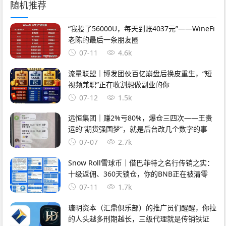
随机推荐
“我投了56000U，每天到账4037元”——WineFi
老陈的最后一条朋友圈
07-11
4.6k
流量联盟｜博发团伙百亿崩盘后换皮重生，“短
视频兼职”正在收割想做副业的你
07-12
1.5k
远恒集团｜赚2%亏80%，爆仓三四次——王贵
运的“期货强国梦”，就是后台改几个数字的事
07-07
2.7k
Snow Roll雪球币｜借巴菲特之名行传销之实：
十级返佣、360天锁仓，你的BNB正在被清零
07-11
1.7k
瑭明资本（汇鼎俱乐部）的推广员们醒醒，你拉
的人头越多刑期越长，三级代理就是传销铁证