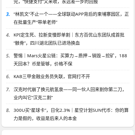
完，“快捷支付”又来收，永远差一步的回报
3.
“林凯文”不止一个——全球联动APP背后的柬埔寨园区，正
在批量生产“带单老师”
4.
KPI定生死、拉新变慢即单割｜东方百优山东团队成首批
“骸骨”，四川湖北团队已进场换血
5.
警惕｜Mars火星公链：买算力→质押→销毁→挖矿，188
天回本？币是管够，价格不保
6.
KAB三甲金融业务员失联，官网打不开
7.
汉克时代崩了换元航氢泉——同一伙人回来割你第二刀，
业内叫它“汉克二割”
8.
300U买“星球卡”，日化2.3%｜星空计划SUN代币：你的算
力是假的，收益是后来人的本金