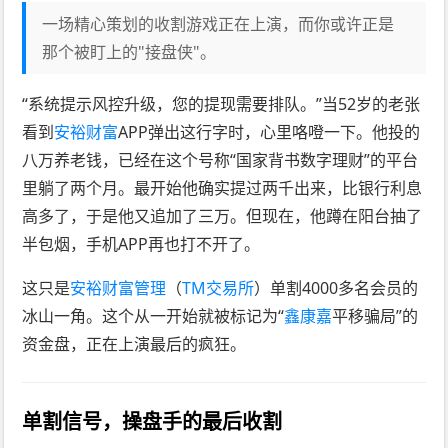
一场精心策划的收割游戏正在上演，而你或许正是
那个被盯上的"接盘侠"。
“系统提示风控升级，您的提现需要排队。”当52岁的老张
看到
安裕财富
APP弹出这行字时，心里咯噔一下。他投的
八万养老钱，已经在这个号称“国家背书数字理财”的平台
里躺了两个月。最开始他确实提过两千出来，比银行利息
高多了，于是他又追加了三万。但现在，他蹲在阳台抽了
半包烟，手机APP再也打不开了。
这只是
安裕财富管理
（
TM交易所
）单割4000多名会员的
冰山一角。这个从一开始就被标记为“
鑫康嘉
平移骗局”的
资金盘，正在上演最后的疯狂。
单割信号，操盘手的最后收割