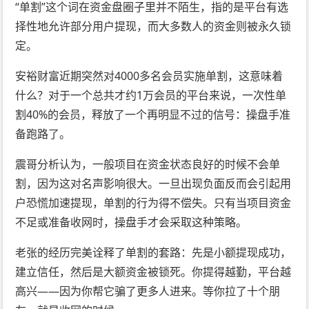
“单割”这个词在资金盘圈子里并不陌生，指的是平台有选
择性地允许部分用户提现，而大多数人的资金则被永久锁
定。
安裕财富近期突然对4000多名会员实施单割，这意味着
什么？对于一个总共才约1万会员的平台来说，一次性单
割40%的会员，释放了一个再明显不过的信号：操盘手准
备跑路了。
震哥分析认为，一般项目在资金状态良好的时候不会单
割，因为这对名声影响很大。一旦出现负面反而会引起用
户恐慌加速提现，单割的行为得不偿失。只有当项目资金
不足或准备收网时，操盘手才会采取这种策略。
老张的经历完美诠释了单割的套路：先是小额提现成功，
建立信任，然后是大额资金被锁死。你提得越勤，平台越
高兴——因为你帮它骗了更多人进来。等你拉了十个朋