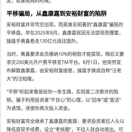
友，就是收网的时候。
平移骗局，从鑫康嘉到安裕财富的陷阱
安裕财富并非凭空出现，而是臭名昭著的“鑫康嘉”骗局的
平移盘。早在2025年8月，鑫康嘉就因无法提现而爆雷，
操盘手黄鑫卷走130亿元逃往国外。
当时，黄鑫要求会员缴纳10%的税款才能提现，随后又要
求交200美元开户费平移至TM平台。8月1日，他突然宣
布解散鑫康嘉，由安裕财富接管，操盘手换成自称“汪老
大”的汪柏隆。
“平移”听起来像是给你一条生路，实则是二次欺诈的陷
阱。骗子利用投资者“不甘心”的心理，以“回本”或“激活”
为诱饵，诱使你再次投入资金。
安裕财富完全继承了鑫康嘉的套路：要求投资者拉人头以
降低提现手续费，设立“考核期”，不拉人就自动退出。可