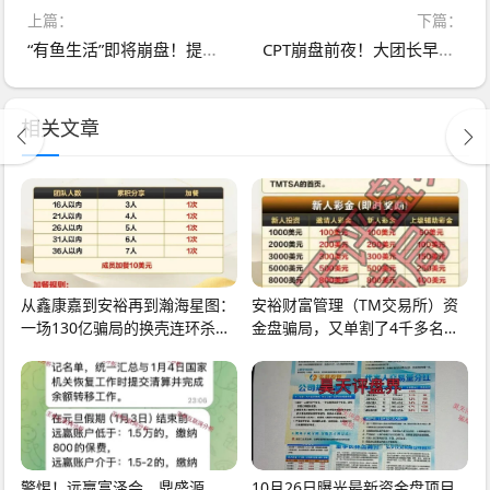
上篇：
下篇：
“有鱼生活”即将崩盘！提现失败、贡献金清零……
CPT崩盘前夜！大团长早已抽身，只剩“日化收益”信徒在等暴富神话
相关文章
从鑫康嘉到安裕再到瀚海星图：
安裕财富管理（TM交易所）资
一场130亿骗局的换壳连环杀，
金盘骗局，又单割了4千多名会
专割不甘心的人！
员，基本是凉了，跑
警惕！远赢富泽会，鼎盛源，
10月26日曝光最新资金盘项目