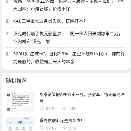
5.
警惕｜Mars火星公链：买算力→质押→销毁→挖矿，188
天回本？币是管够，价格不保
6.
KAB三甲金融业务员失联，官网打不开
7.
汉克时代崩了换元航氢泉——同一伙人回来割你第二刀，
业内叫它“汉克二割”
8.
300U买“星球卡”，日化2.3%｜星空计划SUN代币：你的算
力是假的，收益是后来人的本金
随机推荐
华泰资管假APP睿泰三号，张家军，惊天骗局注
意
07-22
2.9k
曝光信联汇港是资金盘！
07-07
3.1k