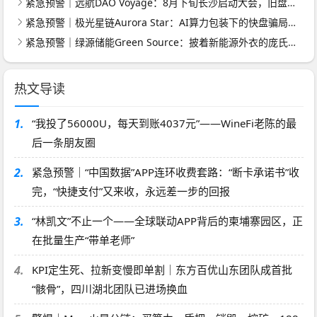
紧急预警｜远航DAO Voyage：8月下旬长沙启动大会，旧盘团队平移，RWA+大宗商品包装——又是庞氏滚盘的老剧本
紧急预警｜极光星链Aurora Star：AI算力包装下的快盘骗局，认购即入坑
紧急预警｜绿源储能Green Source：披着新能源外衣的庞氏传销盘，8月千人大会就是收割信号
热文导读
1.
“我投了56000U，每天到账4037元”——WineFi老陈的最
后一条朋友圈
2.
紧急预警｜“中国数据”APP连环收费套路：“断卡承诺书”收
完，“快捷支付”又来收，永远差一步的回报
3.
“林凯文”不止一个——全球联动APP背后的柬埔寨园区，正
在批量生产“带单老师”
4.
KPI定生死、拉新变慢即单割｜东方百优山东团队成首批
“骸骨”，四川湖北团队已进场换血