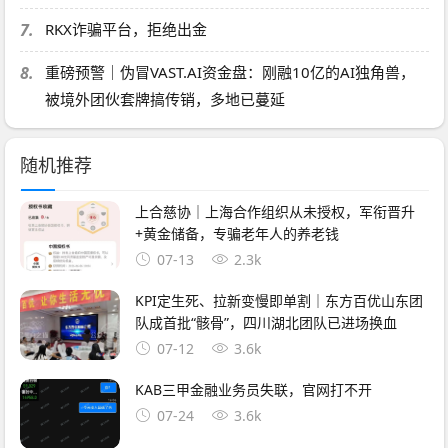
7.
RKX诈骗平台，拒绝出金
8.
重磅预警｜伪冒VAST.AI资金盘：刚融10亿的AI独角兽，
被境外团伙套牌搞传销，多地已蔓延
随机推荐
上合慈协｜上海合作组织从未授权，军衔晋升
+黄金储备，专骗老年人的养老钱
07-13
2.3k
KPI定生死、拉新变慢即单割｜东方百优山东团
队成首批“骸骨”，四川湖北团队已进场换血
07-12
3.6k
KAB三甲金融业务员失联，官网打不开
07-24
3.6k