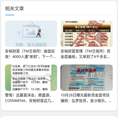
相关文章
安裕财富（TM交易所）崩盘前
安裕财富管理（TM交易所）资
夜！4000人遭“单割”，下一个陷
金盘骗局，又单割了4千多名会
阱“瀚海星图”已
员，基本是凉了，跑
警惕！远赢富泽会，鼎盛源，
10月26日曝光最新资金盘项目
COINMENA，安裕财富这几个
骗局：弘梦投资，金沙娱乐，金
诈骗项目，已经收割无数
睿控股，德信资本