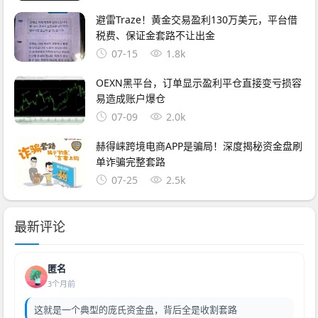
避雷Traze！黄金交易盈利130万美元，平台借
税费、保证金套路不让出金
07-15
1.8k
OEXN黑平台，订单显示盈利平仓直接变亏损容
易造成账户爆仓
07-09
2.0k
赫得崃跨境电商APP是骗局！深度揭秘资金盘刷
单诈骗完整套路
07-25
2.5k
最新评论
匿名
3个月前
这就是一个典型的庞氏资金盘，背后全是收割套路