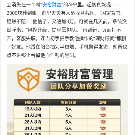
会消失在一个叫“
安裕财富
”的APP里。起初真能提——
2000块秒到账，群里天天有人晒收益截图：“国家背书，
稳赚不赔！”他信了，又追加3万。可就在几天前，系统突
然弹出：“风控升级，提现需排队。”再刷新，页面打不
开，客服失联，连当初手把手教他操作的“理财顾问”都删
了好友。他蹲在阳台抽完半包烟，手机攥得发烫，却再也
点不进那个吞掉他血汗钱的黑洞。