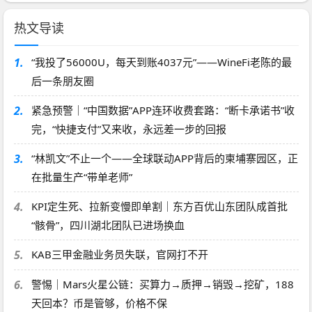
热文导读
1.
“我投了56000U，每天到账4037元”——WineFi老陈的最
后一条朋友圈
2.
紧急预警｜“中国数据”APP连环收费套路：“断卡承诺书”收
完，“快捷支付”又来收，永远差一步的回报
3.
“林凯文”不止一个——全球联动APP背后的柬埔寨园区，正
在批量生产“带单老师”
4.
KPI定生死、拉新变慢即单割｜东方百优山东团队成首批
“骸骨”，四川湖北团队已进场换血
5.
KAB三甲金融业务员失联，官网打不开
6.
警惕｜Mars火星公链：买算力→质押→销毁→挖矿，188
天回本？币是管够，价格不保