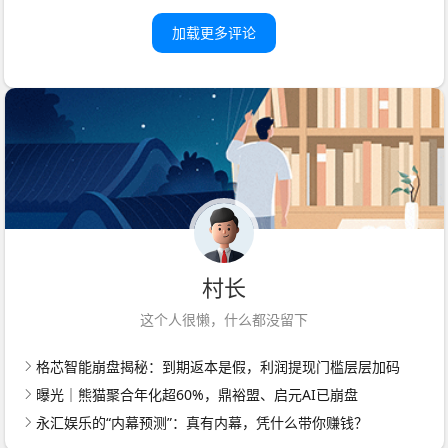
加载更多评论
村长
这个人很懒，什么都没留下
格芯智能崩盘揭秘：到期返本是假，利润提现门槛层层加码
曝光｜熊猫聚合年化超60%，鼎裕盟、启元AI已崩盘
永汇娱乐的“内幕预测”：真有内幕，凭什么带你赚钱？