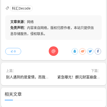
科汇Decode
文章来源：
网络
免责声明：
内容来自网络，版权归原作者，本站只提供信
息存储服务，侵权联系。
@
0
上篇：
下篇：
别人遇到的是爱情，而我遇到是盘哥！
紧急曝光！麒元财富崩盘倒计时！多次单割会员，万人血汗钱恐打水漂！
相关文章