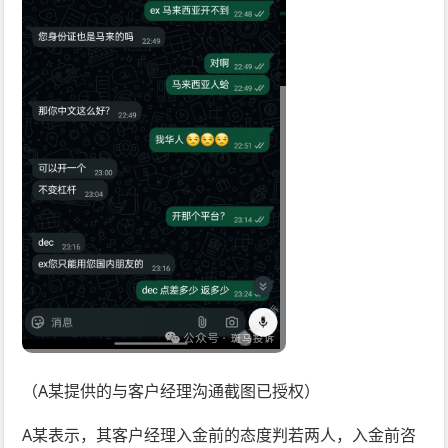
（A某提供的与客户经理沟通截图已授权）
A某表示，其客户经理入金前的态度判若两人，入金前咨