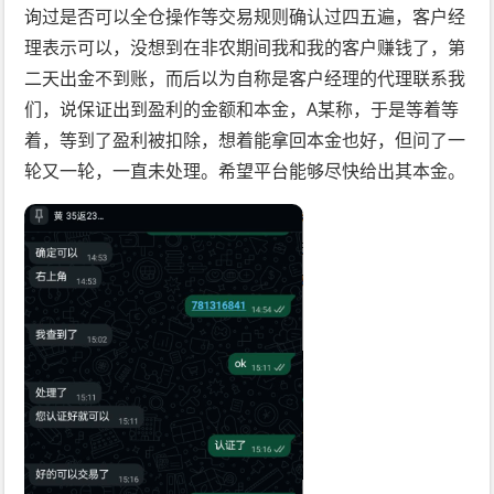
询过是否可以全仓操作等交易规则确认过四五遍，客户经
理表示可以，没想到在非农期间我和我的客户赚钱了，第
二天出金不到账，而后以为自称是客户经理的代理联系我
们，说保证出到盈利的金额和本金，A某称，于是等着等
着，等到了盈利被扣除，想着能拿回本金也好，但问了一
轮又一轮，一直未处理。希望平台能够尽快给出其本金。