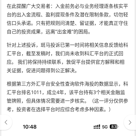
在此提醒广大交易者：入金前务必与业务经理逐条核实平
台的出入金流程、盈利提现条件及潜在限制条款，切勿轻
信口头承诺。只有把规则问清楚、留证据，才能真正守住
自己的投资成果，远离“出金难”的困局。
针对上述投诉，斑马投诉已第一时间将相关信息反馈给科
汇平台，截至发稿时，我们尚未收到科汇平台的正式回
应。 我们将保持持续联系，敦促平台提供官方解释和相
关证据，促进问题得到公正解决。
根据第三方外汇平台安全性查询软件海投的数据显示，科
汇平台排名1011，成立4年，该平台持有3个相关金融监
管牌照，但具体情况需要进一步核实。（这一评分仅供参
考，投资者在选择平台时应综合考虑多种因素。）