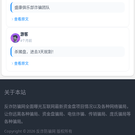
盛康俱乐部诈骗团队
查看原文
游客
4个月前
杀猪盘，进去3天就割！
查看原文
关于本站
反诈防骗网全面曝光互联网最新资金盘项目情况以及各种网络骗局，
让你远离各种骗局、资金盘骗局、电信诈骗、传销骗局、庞氏骗局等
各种骗局。
Copyright © 2026 反诈防骗网 版权所有