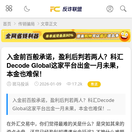
首页
传销骗局
文章正文
入金前百般承诺，盈利后判若两人？科汇
Decode Global这家平台出金一月未果，
本金也难保！
斑马投诉
2026-01-09
17.2k
推送
入金前百般承诺，盈利后判若两人？科汇Decode
Global这家平台出金一月未果，本金也难保！...
在外汇交易中，你们觉得最难的关是什么？是突如其来的
滑点卡盘，还是已经盈利却遭遇出金延迟？不管什么难题