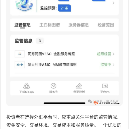
投资者在选择外汇平台时，应重点关注平台的监管情况、
资金安全、交易环境、交易成本和服务质量。一个优质的