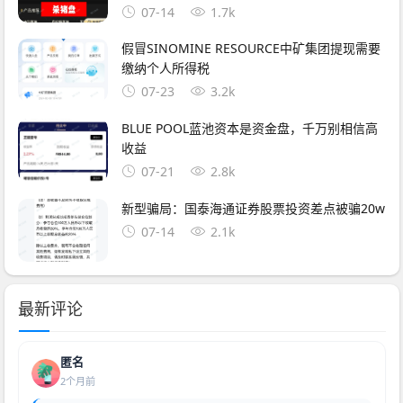
07-14
1.7k
假冒SINOMINE RESOURCE中矿集团提现需要
缴纳个人所得税
07-23
3.2k
BLUE POOL蓝池资本是资金盘，千万别相信高
收益
07-21
2.8k
新型骗局：国泰海通证券股票投资差点被骗20w
07-14
2.1k
最新评论
匿名
2个月前