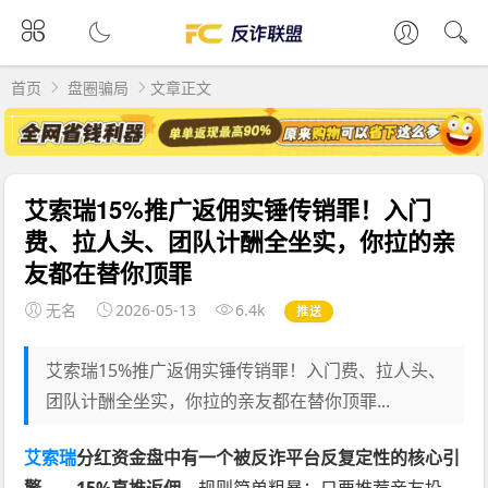
首页
盘圈骗局
文章正文
艾索瑞15%推广返佣实锤传销罪！入门
费、拉人头、团队计酬全坐实，你拉的亲
友都在替你顶罪
无名
2026-05-13
6.4k
推送
艾索瑞15%推广返佣实锤传销罪！入门费、拉人头、
团队计酬全坐实，你拉的亲友都在替你顶罪...
艾索瑞
分红资金盘中有一个被反诈平台反复定性的核心引
擎——15%直推返佣。
规则简单粗暴：只要推荐亲友投