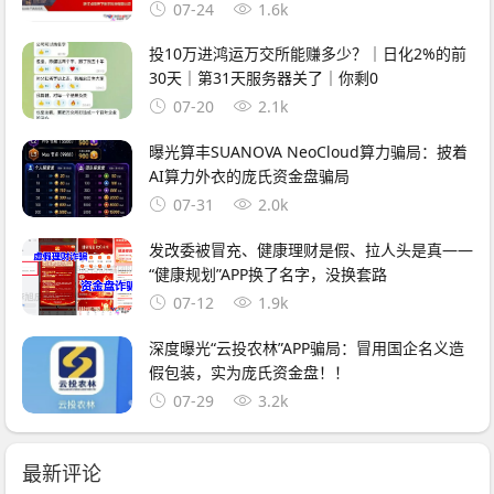
即
07-24
1.6k
投10万进鸿运万交所能赚多少？｜日化2%的前
30天｜第31天服务器关了｜你剩0
07-20
2.1k
曝光算丰SUANOVA NeoCloud算力骗局：披着
AI算力外衣的庞氏资金盘骗局
07-31
2.0k
发改委被冒充、健康理财是假、拉人头是真——
“健康规划”APP换了名字，没换套路
07-12
1.9k
深度曝光“云投农林”APP骗局：冒用国企名义造
假包装，实为庞氏资金盘！！
07-29
3.2k
最新评论