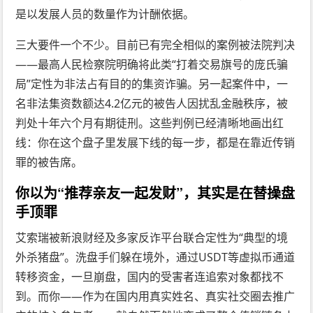
是以发展人员的数量作为计酬依据。
三大要件一个不少。目前已有完全相似的案例被法院判决
——最高人民检察院明确将此类“打着交易旗号的庞氏骗
局”定性为非法占有目的的集资诈骗。另一起案件中，一
名非法集资数额达4.2亿元的被告人因扰乱金融秩序，被
判处十年六个月有期徒刑。这些判例已经清晰地画出红
线：你在这个盘子里发展下线的每一步，都是在靠近传销
罪的被告席。
你以为“推荐亲友一起发财”，其实是在替操盘
手顶罪
艾索瑞被新浪财经及多家反诈平台联合定性为“典型的境
外杀猪盘”。洗盘手们躲在境外，通过USDT等虚拟币通道
转移资金，一旦崩盘，国内的受害者连追索对象都找不
到。而你——作为在国内用真实姓名、真实社交圈去推广