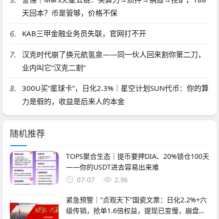
天回本？币是管够，价格不保
6.
KAB三甲金融业务员失联，官网打不开
7.
汉克时代崩了换元航氢泉——同一伙人回来割你第二刀，
业内叫它“汉克二割”
8.
300U买“星球卡”，日化2.3%｜星空计划SUN代币：你的算
力是假的，收益是后来人的本金
随机推荐
TOPS聚合生态｜提币要押DIA、20%锁仓100天
——你的USDT进去容易出来难
07-07
2.9k
紧急预警｜“贞观天下”国瓷文票：日化2.2%+六
级传销，抢单1.6倍权益，提现已变慢，崩盘在