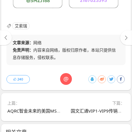
艾索瑞
文章来源：
网络
免责声明：
内容来自网络，版权归原作者，本站只提供信
息存储服务，侵权联系。
@
240
上篇：
下篇：
AQRC智金未来的美国MSB牌照就是废纸一张！没有证监备案连个对公账户都不敢用
国文汇通VIP1-VIP9传销体系实锤！拉人头抽佣20%，35万会员的金字塔正在崩塌
相关文章