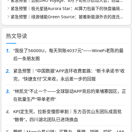
紧急预警｜远航DAO Voyage：8月下旬长沙启动大会，旧盘团队平移，RWA+大宗商品包装——又是庞氏滚盘的老剧本
紧急预警｜极光星链Aurora Star：AI算力包装下的快盘骗局，认购即入坑
紧急预警｜绿源储能Green Source：披着新能源外衣的庞氏传销盘，8月千人大会就是收割信号
热文导读
1.
“我投了56000U，每天到账4037元”——WineFi老陈的最
后一条朋友圈
2.
紧急预警｜“中国数据”APP连环收费套路：“断卡承诺书”收
完，“快捷支付”又来收，永远差一步的回报
3.
“林凯文”不止一个——全球联动APP背后的柬埔寨园区，正
在批量生产“带单老师”
4.
KPI定生死、拉新变慢即单割｜东方百优山东团队成首批
“骸骨”，四川湖北团队已进场换血
5.
警惕｜Mars火星公链：买算力→质押→销毁→挖矿，188