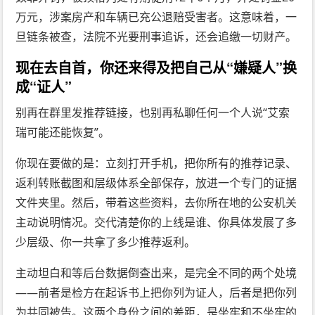
万元，涉案房产和车辆已充公退赔受害者。这意味着，一
旦链条被查，法院不光要刑事追诉，还会追缴一切财产。
现在去自首，你还来得及把自己从“嫌疑人”换
成“证人”
别再在群里发推荐链接，也别再私聊任何一个人说“艾索
瑞可能还能恢复”。
你现在要做的是：立刻打开手机，把你所有的推荐记录、
返利转账截图和层级体系全部保存，放进一个专门的证据
文件夹里。然后，带着这些资料，去你所在地的公安机关
主动说明情况。交代清楚你的上线是谁、你具体发展了多
少层级、你一共拿了多少推荐返利。
主动坦白和等后台数据倒查出来，是完全不同的两个处境
——前者是检方在起诉书上把你列为证人，后者是把你列
为共同被告。这两个身份之间的差距，是坐牢和不坐牢的