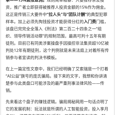
资，推广者立即获得被推荐人投资金额的15%作为佣金。
这正是传销三大要件中
“拉人头”与“团队计酬”
的典型犯罪
样本。加上必须先掏钱投资才能获得分红的
入门费
门槛，
该盘已完完全全落入《刑法》第二百二十四条之一“组
织、领导传销活动罪”的规制范围，最高可判十五年有期
徒刑。目前已有同类涉案操盘手因操控非法集资超10亿被
判处12年有期徒刑，这个判例就是未来法庭上对着所有传
销参与者宣读的判决书模板。
在上一篇定性文章中，我们已经明确了艾索瑞是一个打着
“AI公益”旗号的庞氏骗局。接下来的文字，我想和你讲清
楚参与此类盘口可能涉及的最严重刑事法律风险——传
销。
先来看这个盘子的赚钱逻辑。骗局揭秘网用一句话点明了
它的发展机制：玩法就是所谓的人工智能投资，投入享月