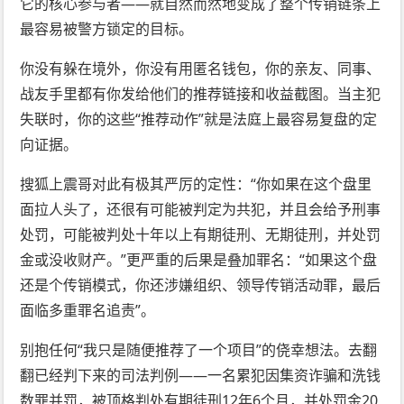
它的核心参与者——就自然而然地变成了整个传销链条上
最容易被警方锁定的目标。
你没有躲在境外，你没有用匿名钱包，你的亲友、同事、
战友手里都有你发给他们的推荐链接和收益截图。当主犯
失联时，你的这些“推荐动作”就是法庭上最容易复盘的定
向证据。
搜狐上震哥对此有极其严厉的定性：“你如果在这个盘里
面拉人头了，还很有可能被判定为共犯，并且会给予刑事
处罚，可能被判处十年以上有期徒刑、无期徒刑，并处罚
金或没收财产。”更严重的后果是叠加罪名：“如果这个盘
还是个传销模式，你还涉嫌组织、领导传销活动罪，最后
面临多重罪名追责”。
别抱任何“我只是随便推荐了一个项目”的侥幸想法。去翻
翻已经判下来的司法判例——一名累犯因集资诈骗和洗钱
数罪并罚，被顶格判处有期徒刑12年6个月，并处罚金20