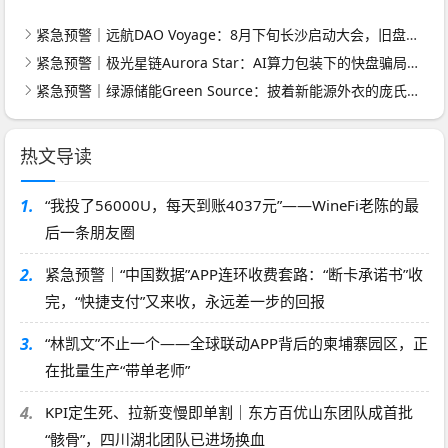
紧急预警｜远航DAO Voyage：8月下旬长沙启动大会，旧盘团队平移，RWA+大宗商品包装——又是庞氏滚盘的老剧本
紧急预警｜极光星链Aurora Star：AI算力包装下的快盘骗局，认购即入坑
紧急预警｜绿源储能Green Source：披着新能源外衣的庞氏传销盘，8月千人大会就是收割信号
热文导读
1.
“我投了56000U，每天到账4037元”——WineFi老陈的最
后一条朋友圈
2.
紧急预警｜“中国数据”APP连环收费套路：“断卡承诺书”收
完，“快捷支付”又来收，永远差一步的回报
3.
“林凯文”不止一个——全球联动APP背后的柬埔寨园区，正
在批量生产“带单老师”
4.
KPI定生死、拉新变慢即单割｜东方百优山东团队成首批
“骸骨”，四川湖北团队已进场换血