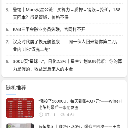
5.
警惕｜Mars火星公链：买算力→质押→销毁→挖矿，188
天回本？币是管够，价格不保
6.
KAB三甲金融业务员失联，官网打不开
7.
汉克时代崩了换元航氢泉——同一伙人回来割你第二刀，
业内叫它“汉克二割”
8.
300U买“星球卡”，日化2.3%｜星空计划SUN代币：你的算
力是假的，收益是后来人的本金
随机推荐
“我投了56000U，每天到账4037元”——WineFi
老陈的最后一条朋友圈
07-11
4.6k
远恒集团｜赚2%亏80%，爆仓三四次——王贵