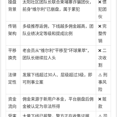
操盘
太阳社区团队长联合柬埔寨诈骗团伙，
❌ 惯
背景
前身“维尔利”已崩盘，属于累犯
犯团
伙
传销
多级推荐返佣，下线越多佣金越高，团
❌ 完
架构
队业绩决定等级和提成比例
整传
销
平移
老会员从“维尔利”平移至“环球果萃”，
❌ 二
换壳
团队长继续拉人头
次收
割
法律
发展下线超过30人、层级超过3级，即
⚠️ 刑
定性
可刑事立案
事风
险
资金
佣金来源于新用户本金，平台崩盘后佣
❌ 赃
流向
金被认定为非法所得
款
受害
大量下线已报警，警方正在收集证据
⚠️ 司