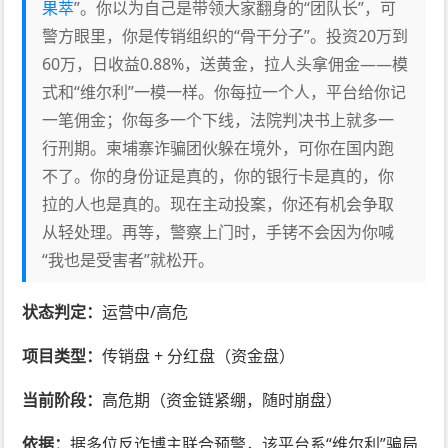
果萃
”。你以为自己是带领大家翻身的“团队长”，可
警方眼里，你是传销组织的“骨干分子”。投资20万到
60万，日收益0.88%，送黄金，拉人头拿佣金——模
式和“维尔利”一模一样。你每拉一个人，平台给你记
一笔佣金；你每多一个下线，法院判决书上就多一
行刑期。柬埔寨诈骗团伙躲在境外，可你在国内跑
不了。你的身份证是真的，你的银行卡是真的，你
拉的人也是真的。现在主动投案，你还有机会争取
从轻处理。再等，警察上门时，手铐不会因为你喊
“我也是受害者”就松开。
状态判定：
运营中/高危
项目类型：
传销盘 + 分红盘（资金盘）
当前阶段：
高危期（资金链紧绷，随时崩盘）
依据：
据多位反诈博主联合预警，该平台系“维尔利”骗局