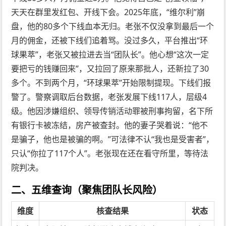
天天在群里发红包、开线下会。2025年底，“维尔利”崩
盘，他的80多个下线血本无归。老张不仅没拿到最后一个
月的佣金，还被下线们追着骂。没过多久，平台推出“环
球果萃”，老张又被拉进去当“团队长”。他心想“这次一定
要把亏的钱赚回来”，又拉回了原来那批人，还新拉了30
多个。不到两个月，“环球果萃”开始限制提现。下线们报
警了。警察调取后台数据，老张发展下线117人，层级4
级。他因涉嫌组织、领导传销活动罪被刑事拘留，名下所
有银行卡被冻结，房产被查封。他的妻子哭着说：“他不
是骗子，他也是被骗的啊。”可法律不认“我也是受害者”，
只认“你拉了117个人”。老张现在还在看守所里，等待法
院判决。
二、五维查询（聚焦团队长风险）
维度
核查结果
状态