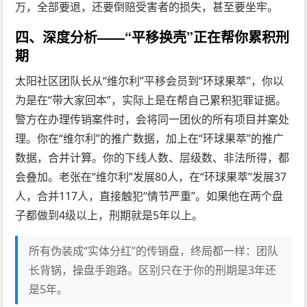
万，全部要退，还要倒赔受害者的损失，甚至要坐牢。
四、深度分析——“平移换壳”正在帮你累积刑
期
太阳社区团队长从“维尔利”平移会员到“环球果萃”，你以
为是在“带大家回本”，实际上是在帮自己累积犯罪证据。
警方在办理传销案件时，会将同一团伙的所有项目并案处
理。你在“维尔利”的推广数据，加上在“环球果萃”的推广
数据，合并计算。你的下线人数、层级数、非法所得，都
会叠加。老张在“维尔利”发展80人，在“环球果萃”发展37
人，合并117人，直接触犯“情节严重”。如果他在两个盘
子都做到4级以上，刑期就是5年以上。
所有伪装成“实体分红”的传销盘，终局都一样：团队
长背锅，操盘手跑路。区别只在于你的刑期是3年还
是5年。