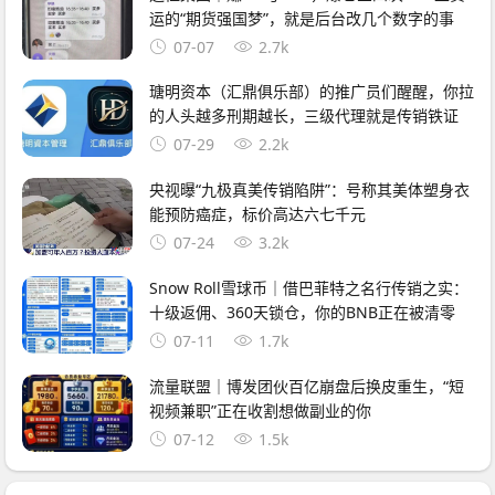
运的“期货强国梦”，就是后台改几个数字的事
07-07
2.7k
瑭明资本（汇鼎俱乐部）的推广员们醒醒，你拉
的人头越多刑期越长，三级代理就是传销铁证
07-29
2.2k
央视曝“九极真美传销陷阱”：号称其美体塑身衣
能预防癌症，标价高达六七千元
07-24
3.2k
Snow Roll雪球币｜借巴菲特之名行传销之实：
十级返佣、360天锁仓，你的BNB正在被清零
07-11
1.7k
流量联盟｜博发团伙百亿崩盘后换皮重生，“短
视频兼职”正在收割想做副业的你
07-12
1.5k