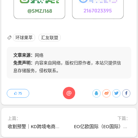
环球果萃
汇友联盟
文章来源：
网络
免责声明：
内容来自网络，版权归原作者，本站只提供信
息存储服务，侵权联系。
@
75
上篇：
下篇：
收割预警｜KD跨境电商：短视频引流→开店铺→养肥→限制提现→二次充值，每一步都是为你量身定制的陷阱
EO亿欧国际（EO国际）｜套牌亿欧石油日息2%，L1-L8传销拉人头——“鑫慷嘉”已崩百亿，你的U正在给缅甸园区凑业绩