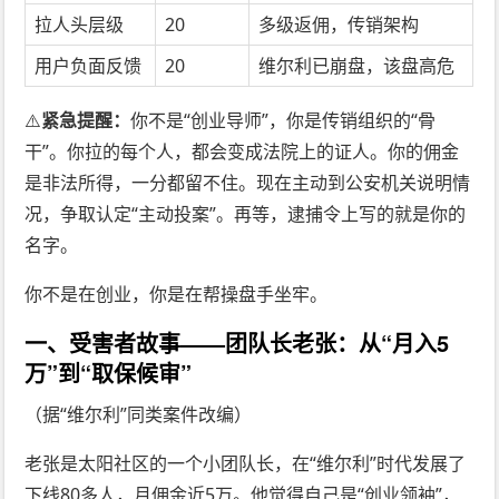
拉人头层级
20
多级返佣，传销架构
用户负面反馈
20
维尔利已崩盘，该盘高危
⚠️
紧急提醒：
你不是“创业导师”，你是传销组织的“骨
干”。你拉的每个人，都会变成法院上的证人。你的佣金
是非法所得，一分都留不住。现在主动到公安机关说明情
况，争取认定“主动投案”。再等，逮捕令上写的就是你的
名字。
你不是在创业，你是在帮操盘手坐牢。
一、受害者故事——团队长老张：从“月入5
万”到“取保候审”
（据“维尔利”同类案件改编）
老张是太阳社区的一个小团队长，在“维尔利”时代发展了
下线80多人，月佣金近5万。他觉得自己是“创业领袖”，