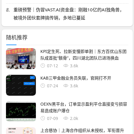
8.
重磅预警｜伪冒VAST.AI资金盘：刚融10亿的AI独角兽，
被境外团伙套牌搞传销，多地已蔓延
随机推荐
KPI定生死、拉新变慢即单割｜东方百优山东团
队成首批“骸骨”，四川湖北团队已进场换血
07-12
3.6k
KAB三甲金融业务员失联，官网打不开
07-24
3.6k
OEXN黑平台，订单显示盈利平仓直接变亏损容
易造成账户爆仓
07-09
2.0k
上合慈协｜上海合作组织从未授权，军衔晋升