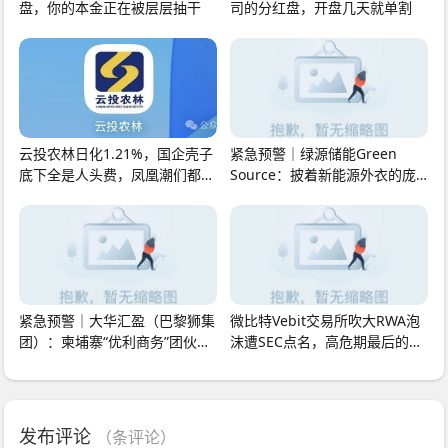
盘，你的本金正在被层层抽干
司的分红盘，开盘几天就单割
云投农林日化1.21%，国企壳子
紧急预警｜绿源储能Green
底下全是人头费，凤凰潮们都已
Source：披着新能源外衣的庞
经崩了
氏传销盘，8月千人大会就
紧急预警｜大华汇盈（巴黎狮集
微比特Vebit交易所吹大RWA泡
团）：柬埔寨“优利商务”团伙换
沫遭SEC点名，高危期最后的接
壳第五弹，开
盘侠正被收割
发布评论
（
条评论）