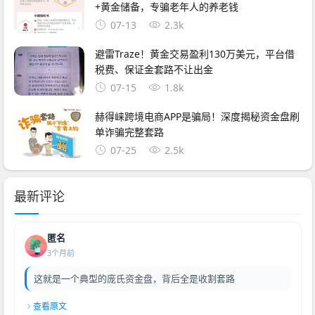
+黄金储备，专骗老年人的养老钱
07-13
2.3k
避雷Traze！黄金交易盈利130万美元，平台借
税费、保证金套路不让出金
07-15
1.8k
赫得崃跨境电商APP是骗局！深度揭秘资金盘刷
单诈骗完整套路
07-25
2.5k
最新评论
匿名
3个月前
这就是一个典型的庞氏资金盘，背后全是收割套路
查看原文