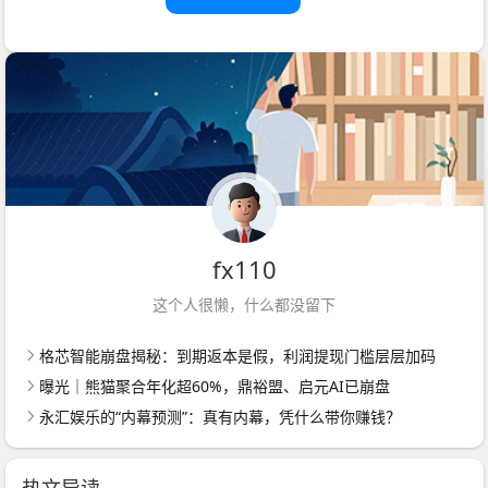
fx110
这个人很懒，什么都没留下
格芯智能崩盘揭秘：到期返本是假，利润提现门槛层层加码
曝光｜熊猫聚合年化超60%，鼎裕盟、启元AI已崩盘
永汇娱乐的“内幕预测”：真有内幕，凭什么带你赚钱？