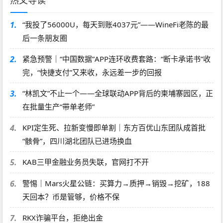
热文导读
1.
“我投了56000U，每天到账4037元”——WineFi老陈的最
后一条朋友圈
2.
紧急预警｜“中国数据”APP连环收费套路：“断卡承诺书”收
完，“快捷支付”又来收，永远差一步的回报
3.
“林凯文”不止一个——全球联动APP背后的柬埔寨园区，正
在批量生产“带单老师”
4.
KPI定生死、拉新变慢即单割｜东方百优山东团队成首批
“骸骨”，四川湖北团队已进场换血
5.
KAB三甲金融业务员失联，官网打不开
6.
警惕｜Mars火星公链：买算力→质押→销毁→挖矿，188
天回本？币是管够，价格不保
7.
RKX诈骗平台，拒绝出金