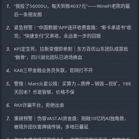
1.
“我投了56000U，每天到账4037元”——WineFi老陈的最
后一条朋友圈
2.
紧急预警｜“中国数据”APP连环收费套路：“断卡承诺书”收
完，“快捷支付”又来收，永远差一步的回报
3.
KPI定生死、拉新变慢即单割｜东方百优山东团队成首批
“骸骨”，四川湖北团队已进场换血
4.
KAB三甲金融业务员失联，官网打不开
5.
警惕｜Mars火星公链：买算力→质押→销毁→挖矿，188
天回本？币是管够，价格不保
6.
RKX诈骗平台，拒绝出金
7.
重磅预警｜伪冒VAST.AI资金盘：刚融10亿的AI独角兽，
被境外团伙套牌搞传销，多地已蔓延