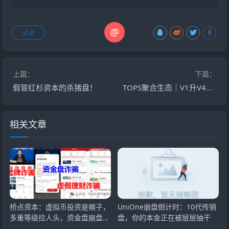
@
0
上篇：
下篇：
TOPS聚合生态｜V1升V4要拉多少人？百城联动线下沙龙，签的是业绩军令状还是传销罪证？
假冒红杉资本的杀猪盘！
相关文章
桥点资本：虚拟币投资是幌子，
UniOne崩盘倒计时：10代传销
多重等级拉人头，资金盘崩盘在
盘，你的本金正在被层层抽干
即