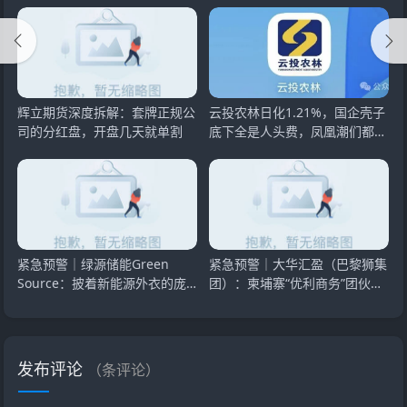
辉立期货深度拆解：套牌正规公
云投农林日化1.21%，国企壳子
司的分红盘，开盘几天就单割
底下全是人头费，凤凰潮们都已
经崩了
紧急预警｜绿源储能Green
紧急预警｜大华汇盈（巴黎狮集
Source：披着新能源外衣的庞
团）：柬埔寨“优利商务”团伙换
氏传销盘，8月千人大会就
壳第五弹，开
发布评论
（
条评论）