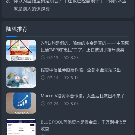
8.
你以为盛维量研是机会？｜庄家已经撤池子了｜你的本金
就是别人的逃跑费
随机推荐
7折认购是假的，骗你的本金是真的——“中国惠
民通”APP的“惠民”二字，正在被骗子按斤贱卖
07-13
3.2k
假冒中信证券股票诈骗，全部本金无法取出
07-14
3.1k
Macro-V投资平台诈骗，入金后钱就出不来了
07-24
3.0k
BLUE POOL蓝池资本是资金盘，千万别相信高
收益