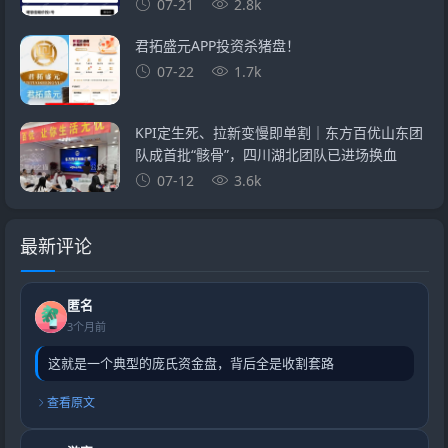
07-21
2.8k
君拓盛元APP投资杀猪盘！
07-22
1.7k
KPI定生死、拉新变慢即单割｜东方百优山东团
队成首批“骸骨”，四川湖北团队已进场换血
07-12
3.6k
最新评论
匿名
3个月前
这就是一个典型的庞氏资金盘，背后全是收割套路
查看原文