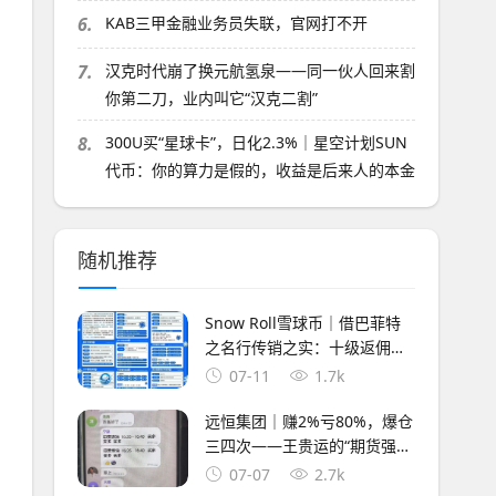
6.
KAB三甲金融业务员失联，官网打不开
7.
汉克时代崩了换元航氢泉——同一伙人回来割
你第二刀，业内叫它“汉克二割”
8.
300U买“星球卡”，日化2.3%｜星空计划SUN
代币：你的算力是假的，收益是后来人的本金
随机推荐
Snow Roll雪球币｜借巴菲特
之名行传销之实：十级返佣、
360天锁仓，你的BNB正在被
07-11
1.7k
清零
远恒集团｜赚2%亏80%，爆仓
三四次——王贵运的“期货强国
梦”，就是后台改几个数字的事
07-07
2.7k