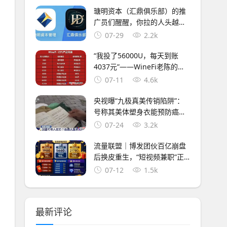
瑭明资本（汇鼎俱乐部）的推
广员们醒醒，你拉的人头越多
刑期越长，三级代理就是传销
07-29
2.2k
铁证
“我投了56000U，每天到账
4037元”——WineFi老陈的最
后一条朋友圈
07-11
4.6k
央视曝“九极真美传销陷阱”：
号称其美体塑身衣能预防癌
症，标价高达六七千元
07-24
3.2k
流量联盟｜博发团伙百亿崩盘
后换皮重生，“短视频兼职”正
在收割想做副业的你
07-12
1.5k
最新评论