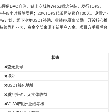
假借DAO自治、链上商城等Web3概念包装，发行TOPS、
48小时解除质押；20%TOPS代币强制锁仓100天。设置V1-
持计划，线下沙龙USDT补贴、业绩PK赛事奖励。开设核心推
持续盈利业务，资金全部来源于新用户入金。项目方手握后台
状态
❌查无此号
❌境外
❌USDT钱包地址
❌质押挖矿，无实体收益
❌V1-V4四级+业绩考核