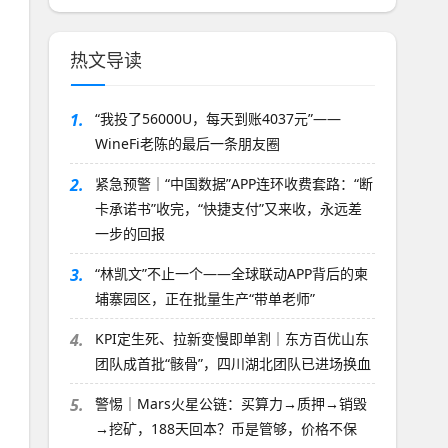
热文导读
1.
“我投了56000U，每天到账4037元”——
WineFi老陈的最后一条朋友圈
2.
紧急预警｜“中国数据”APP连环收费套路：“断
卡承诺书”收完，“快捷支付”又来收，永远差
一步的回报
3.
“林凯文”不止一个——全球联动APP背后的柬
埔寨园区，正在批量生产“带单老师”
4.
KPI定生死、拉新变慢即单割｜东方百优山东
团队成首批“骸骨”，四川湖北团队已进场换血
5.
警惕｜Mars火星公链：买算力→质押→销毁
→挖矿，188天回本？币是管够，价格不保