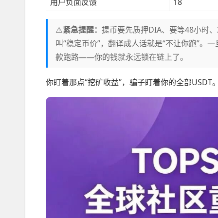
用户负面反馈
18
⚠️
紧急提醒：
提币要先质押DIA、要等48小时、
叫“稳定币价”，翻译成人话就是“不让你跑”
款跑路——你的钱就永远锁在链上了。
你盯着那点“挖矿收益”，骗子盯着你的全部USDT