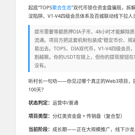
起底“TOPS
聚合生态
”双代币锁仓资金盘骗局，拆解其
淀陷阱、V1-V4四级会员体系及百城联动线下拉
提币需要等额质押DIA子币，48小时才能解除质押
流通。项目方把这套机制包装成“稳定币价、规
易出去。TOPS、DIA双代币，V1-V4四级
割越狠。你的USDT在链上，但你的提现按钮
没有。
听村长一句劝——你见过哪个真正的Web3项目，
100天？
状态判定：
运营中/普通
项目类型：
分红类资金盘 + 传销盘（复合型）
当前阶段：
成长期——正在大规模推广，线下沙龙