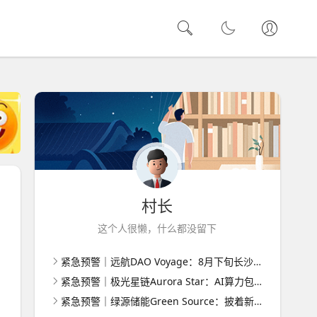
村长
这个人很懒，什么都没留下
紧急预警｜远航DAO Voyage：8月下旬长沙启动大会，旧盘团队平移，RWA+大宗商品包装——又是庞氏滚盘的老剧本
紧急预警｜极光星链Aurora Star：AI算力包装下的快盘骗局，认购即入坑
紧急预警｜绿源储能Green Source：披着新能源外衣的庞氏传销盘，8月千人大会就是收割信号