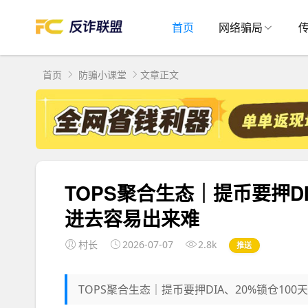
首页
网络骗局
首页
防骗小课堂
文章正文
TOPS聚合生态｜提币要押DI
进去容易出来难
村长
2026-07-07
2.8k
推送
TOPS聚合生态｜提币要押DIA、20%锁仓100天