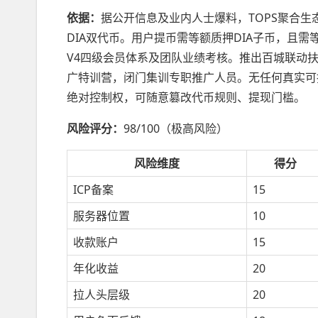
依据：
据公开信息及业内人士爆料，TOPS聚合生态
DIA双代币。用户提币需等额质押DIA子币，且需等待
V4四级会员体系及团队业绩考核。推出百城联动扶
广特训营，闭门集训专职推广人员。无任何真实可
绝对控制权，可随意篡改代币规则、提现门槛。
风险评分：
98/100（极高风险）
风险维度
得分
ICP备案
15
服务器位置
10
收款账户
15
年化收益
20
拉人头层级
20