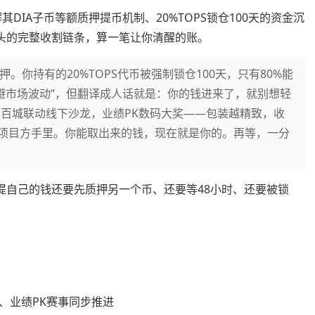
DIA子币等额质押提币机制、20%TOPS锁仓100天的资金沉
人头的完整收割链条，算一笔让你清醒的账。
。你持有的20%TOPS代币被强制锁仓100天，只有80%能
避市场波动”，但翻译成人话就是：你的钱进来了，就别想轻
会员，百城联动线下沙龙，业绩PK数码大奖——包装越精致，收
在项目方手里。你能取出来的钱，现在就是你的。再等，一分
提自己的钱还要先质押另一个币、还要等48小时、还要被锁
、业绩PK赛事同步推进