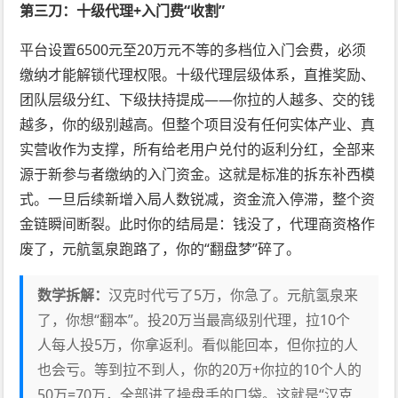
第三刀：十级代理+入门费“收割”
平台设置6500元至20万元不等的多档位入门会费，必须
缴纳才能解锁代理权限。十级代理层级体系，直推奖励、
团队层级分红、下级扶持提成——你拉的人越多、交的钱
越多，你的级别越高。但整个项目没有任何实体产业、真
实营收作为支撑，所有给老用户兑付的返利分红，全部来
源于新参与者缴纳的入门资金。这就是标准的拆东补西模
式。一旦后续新增入局人数锐减，资金流入停滞，整个资
金链瞬间断裂。此时你的结局是：钱没了，代理商资格作
废了，元航氢泉跑路了，你的“翻盘梦”碎了。
数学拆解：
汉克时代亏了5万，你急了。元航氢泉来
了，你想“翻本”。投20万当最高级别代理，拉10个
人每人投5万，你拿返利。看似能回本，但你拉的人
也会亏。等到拉不到人，你的20万+你拉的10个人的
50万=70万，全部进了操盘手的口袋。这就是“汉克