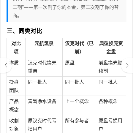
二割”——第一次割了你的本金，第二次割了你的智
商。
三、同类对比
对比
元航氢泉
汉克时代（已
典型换壳资
项
崩）
金盘
本质
汉克时代换壳
原盘
崩盘换壳继
重启
续割
操盘
同一批人
同一批人
同一批人
团队
产品
富氢净水设备
上一个概念
各种概念
概念
收割
原汉克时代亏
所有参与者
原盘亏损用
对象
损用户
户