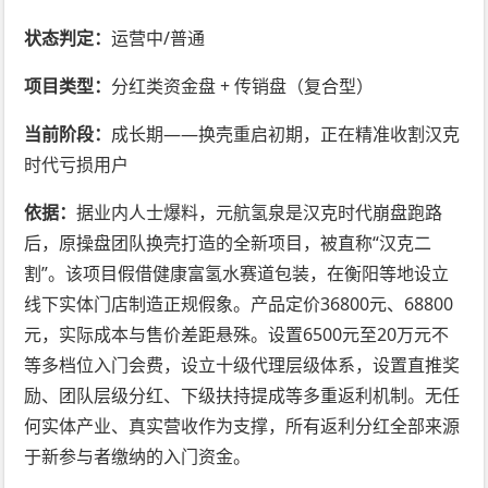
状态判定：
运营中/普通
项目类型：
分红类资金盘 + 传销盘（复合型）
当前阶段：
成长期——换壳重启初期，正在精准收割汉克
时代亏损用户
依据：
据业内人士爆料，元航氢泉是汉克时代崩盘跑路
后，原操盘团队换壳打造的全新项目，被直称“汉克二
割”。该项目假借健康富氢水赛道包装，在衡阳等地设立
线下实体门店制造正规假象。产品定价36800元、68800
元，实际成本与售价差距悬殊。设置6500元至20万元不
等多档位入门会费，设立十级代理层级体系，设置直推奖
励、团队层级分红、下级扶持提成等多重返利机制。无任
何实体产业、真实营收作为支撑，所有返利分红全部来源
于新参与者缴纳的入门资金。