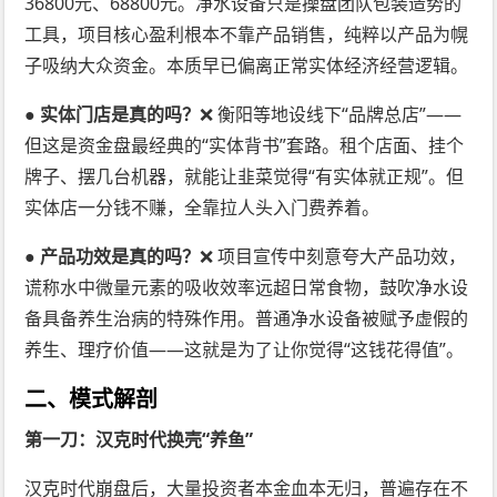
36800元、68800元。净水设备只是操盘团队包装造势的
工具，项目核心盈利根本不靠产品销售，纯粹以产品为幌
子吸纳大众资金。本质早已偏离正常实体经济经营逻辑。
● 实体门店是真的吗？
❌ 衡阳等地设线下“品牌总店”——
但这是资金盘最经典的“实体背书”套路。租个店面、挂个
牌子、摆几台机器，就能让韭菜觉得“有实体就正规”。但
实体店一分钱不赚，全靠拉人头入门费养着。
● 产品功效是真的吗？
❌ 项目宣传中刻意夸大产品功效，
谎称水中微量元素的吸收效率远超日常食物，鼓吹净水设
备具备养生治病的特殊作用。普通净水设备被赋予虚假的
养生、理疗价值——这就是为了让你觉得“这钱花得值”。
二、模式解剖
第一刀：汉克时代换壳“养鱼”
汉克时代崩盘后，大量投资者本金血本无归，普遍存在不