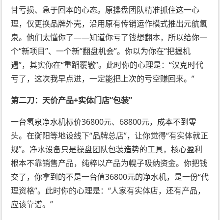
甘亏损、急于回本的心态。原操盘团队精准抓住这一心
理，仅更换品牌外壳，沿用原有传销运作模式推出元航氢
泉。他们太懂你了——知道你亏了钱想翻本，所以给你一
个“新项目”、一个新“翻盘机会”。你以为你在“把握机
遇”，其实你在“重蹈覆辙”。此时你的心理是：“汉克时代
亏了，这次我早点进，一定能把上次的亏空赚回来。”
第二刀：天价产品+实体门店“包装”
一台氢泉净水机标价36800元、68800元，成本不到零
头。在衡阳等地设线下“品牌总店”，让你觉得“有实体就正
规”。净水设备只是操盘团队包装造势的工具，核心盈利
根本不靠销售产品，纯粹以产品为幌子吸纳资金。你把钱
交了，你拿到的不是一台值36800元的净水机，是一份“代
理资格”。此时你的心理是：“人家有实体店，还有产品，
应该靠谱。”