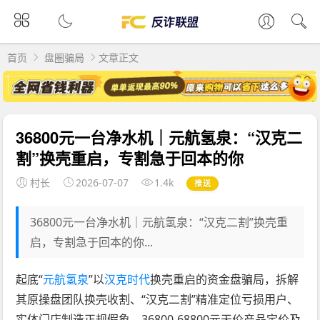
首页
盘圈骗局
文章正文
36800元一台净水机｜元航氢泉：“汉克二
割”换壳重启，专割急于回本的你
村长
2026-07-07
1.4k
推送
36800元一台净水机｜元航氢泉：“汉克二割”换壳重
启，专割急于回本的你...
起底“
元航氢泉
”以
汉克时代
换壳重启的资金盘骗局，拆解
其原操盘团队换壳收割、“汉克二割”精准定位亏损用户、
实体门店制造正规假象、36800-68800元天价产品定价及