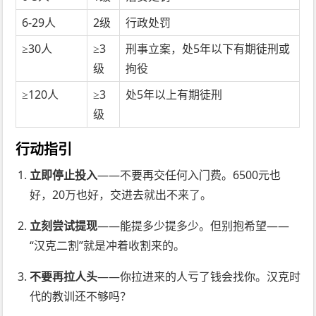
6-29人
2级
行政处罚
≥30人
≥3
刑事立案，处5年以下有期徒刑或
级
拘役
≥120人
≥3
处5年以上有期徒刑
级
行动指引
立即停止投入
——不要再交任何入门费。6500元也
好，20万也好，交进去就出不来了。
立刻尝试提现
——能提多少提多少。但别抱希望——
“汉克二割”就是冲着收割来的。
不要再拉人头
——你拉进来的人亏了钱会找你。汉克时
代的教训还不够吗？