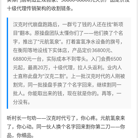
十级代理传销架构的收割链条。
汉克时代崩盘跑路后，一群亏了钱的人还在找“新项
目”翻本。原操盘团队太懂你们了——他们换了个名
字，推出了“元航氢泉”。打着富氢净水设备的旗号，
在衡阳等地设线下实体店，产品定价36800元、
68800元一台，实际成本不到零头。入门会费6500
元起，最高20万，十级代理，拉人头返利。业内人
士直称此盘为“汉克二割”。上一批汉克时代的人刚被
割完，同一批操盘手换了个名字回来，继续割同一
批人。你能取出来的钱，现在就是你的。再等，一
分没有。
听村长一句劝——汉克时代亏了，你心疼。元航氢泉来
了，你心动。同一伙人换个名字回来割你第二刀——你
品，你细品。