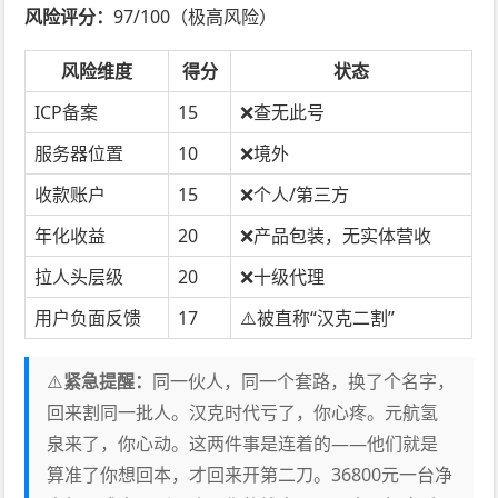
风险评分：
97/100（极高风险）
风险维度
得分
状态
ICP备案
15
❌查无此号
服务器位置
10
❌境外
收款账户
15
❌个人/第三方
年化收益
20
❌产品包装，无实体营收
拉人头层级
20
❌十级代理
用户负面反馈
17
⚠️被直称“汉克二割”
⚠️
紧急提醒：
同一伙人，同一个套路，换了个名字，
回来割同一批人。汉克时代亏了，你心疼。元航氢
泉来了，你心动。这两件事是连着的——他们就是
算准了你想回本，才回来开第二刀。36800元一台净