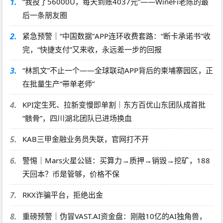
1.
“我投了56000U，每天到账4037元”——WineFi老陈的最
后一条朋友圈
2.
紧急预警｜“中国数据”APP连环收费套路：“断卡承诺书”收
完，“快捷支付”又来收，永远差一步的回报
3.
“林凯文”不止一个——全球联动APP背后的柬埔寨园区，正
在批量生产“带单老师”
4.
KPI定生死、拉新变慢即单割｜东方百优山东团队成首批
“骸骨”，四川湖北团队已进场换血
5.
KAB三甲金融业务员失联，官网打不开
6.
警惕｜Mars火星公链：买算力→质押→销毁→挖矿，188
天回本？币是管够，价格不保
7.
RKX诈骗平台，拒绝出金
8.
重磅预警｜伪冒VAST.AI资金盘：刚融10亿的AI独角兽，