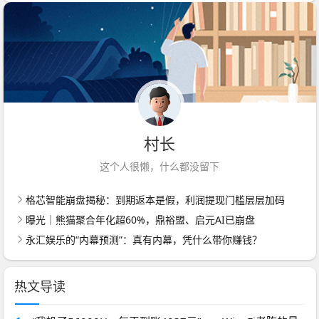
村长
这个人很懒，什么都没留下
格芯智能崩盘揭秘：到期返本是假，利润提现门槛层层加码
曝光｜熊猫聚合年化超60%，鼎裕盟、启元AI已崩盘
永汇娱乐的“内幕预测”：真有内幕，凭什么带你赚钱？
热文导读