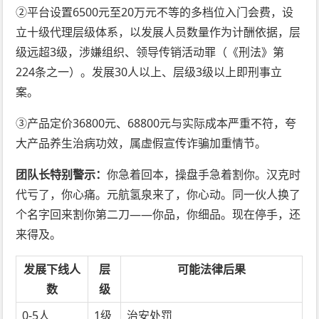
②平台设置6500元至20万元不等的多档位入门会费，设
立十级代理层级体系，以发展人员数量作为计酬依据，层
级远超3级，涉嫌组织、领导传销活动罪（《刑法》第
224条之一）。发展30人以上、层级3级以上即刑事立
案。
③产品定价36800元、68800元与实际成本严重不符，夸
大产品养生治病功效，属虚假宣传诈骗加重情节。
团队长特别警示：
你急着回本，操盘手急着割你。汉克时
代亏了，你心痛。元航氢泉来了，你心动。同一伙人换了
个名字回来割你第二刀——你品，你细品。现在停手，还
来得及。
发展下线人
层
可能法律后果
数
级
0-5人
1级
治安处罚