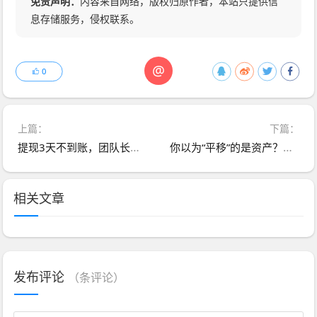
免责声明：
内容来自网络，版权归原作者，本站只提供信
息存储服务，侵权联系。
@
0
上篇：
下篇：
提现3天不到账，团队长说“等5天”｜启元AI分身的“AI风口”，吹的是你的本金
你以为“平移”的是资产？不，平移的是镰刀——亿数ESOO换个壳继续割
相关文章
发布评论
（
条评论）