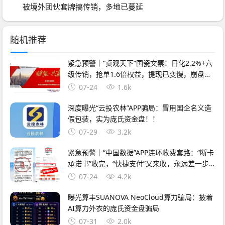
被境外团伙套牌搞传销，多地已蔓延
随机推荐
紧急预警｜“贞观天下”国瓷文票：日化2.2%+六
级传销，抢单1.6倍权益，提现已变慢，崩盘在
即
07-24
1.6k
深度曝光“云投农林”APP骗局：冒用国企名义造
假包装，实为庞氏资金盘！！
07-29
3.2k
紧急预警｜“中国数据”APP连环收费套路：“断卡
承诺书”收完，“快捷支付”又来收，永远差一步
的回报
07-24
4.2k
曝光算丰SUANOVA NeoCloud算力骗局：披着
AI算力外衣的庞氏资金盘骗局
07-31
2.0k