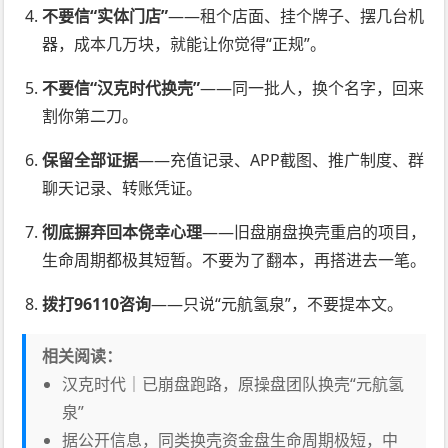
不要信“实体门店”
——租个店面、挂个牌子、摆几台机
器，成本几万块，就能让你觉得“正规”。
不要信“汉克时代换壳”
——同一批人，换个名字，回来
割你第二刀。
保留全部证据
——充值记录、APP截图、推广制度、群
聊天记录、转账凭证。
彻底摒弃回本侥幸心理
——旧盘崩盘换壳重启的项目，
生命周期都极其短暂。不要为了翻本，再搭进去一笔。
拨打96110咨询
——只说“元航氢泉”，不要提本文。
相关阅读：
汉克时代｜已崩盘跑路，原操盘团队换壳“元航氢
泉”
据公开信息，同类换壳资金盘生命周期极短，中