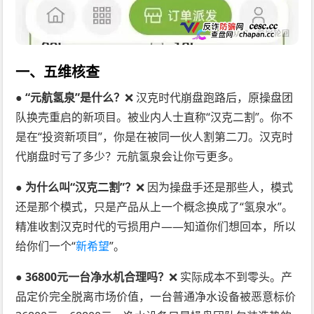
一、五维核查
● “元航氢泉”是什么？
❌ 汉克时代崩盘跑路后，原操盘团
队换壳重启的新项目。被业内人士直称“汉克二割”。你不
是在“投资新项目”，你是在被同一伙人割第二刀。汉克时
代崩盘时亏了多少？元航氢泉会让你亏更多。
● 为什么叫“汉克二割”？
❌ 因为操盘手还是那些人，模式
还是那个模式，只是产品从上一个概念换成了“氢泉水”。
精准收割汉克时代的亏损用户——知道你们想回本，所以
给你们一个“
新希望
”。
● 36800元一台净水机合理吗？
❌ 实际成本不到零头。产
品定价完全脱离市场价值，一台普通净水设备被恶意标价