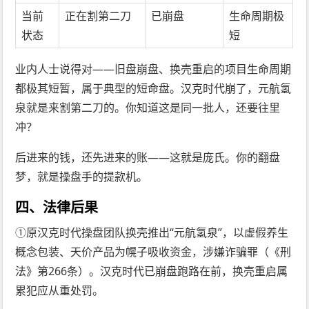
当前
正在割第二刀
已崩盘
生命周期极
状态
短
业内人士说得对——旧盘崩盘、换壳重启的项目生命周期
都极其短暂，属于典型的短命盘。汉克时代崩了，元航氢
泉就是来割第二刀的。你知道这是同一批人，还要往里
冲？
后进来的钱，还先进来的账——这就是庞氏。你的翻盘
梦，就是操盘手的提款机。
四、法律后果
①原汉克时代操盘团队换壳推出“元航氢泉”，以虚假养生
概念包装、天价产品为幌子吸收资金，涉嫌诈骗罪（《刑
法》第266条）。汉克时代已崩盘跑路在前，换壳重启属
累犯应从重处罚。