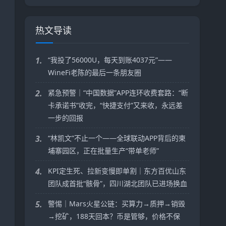
热文导读
1.
“我投了56000U，每天到账4037元”——
WineFi老陈的最后一条朋友圈
2.
紧急预警｜“中国数据”APP连环收费套路：“断
卡承诺书”收完，“快捷支付”又来收，永远差
一步的回报
3.
“林凯文”不止一个——全球联动APP背后的柬
埔寨园区，正在批量生产“带单老师”
4.
KPI定生死、拉新变慢即单割｜东方百优山东
团队成首批“骸骨”，四川湖北团队已进场换血
5.
警惕｜Mars火星公链：买算力→质押→销毁
→挖矿，188天回本？币是管够，价格不保