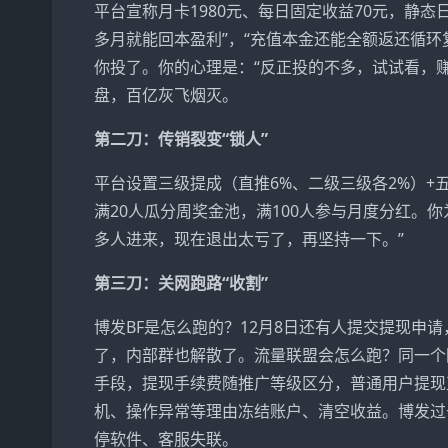
平台宣称月卡1980元、每日固定收益70元，静态日
多月就能回本盈利”，“充值本金还能全额返还循环复
你投了。你的心理是：“反正投的不多，试试看，
盘，百亿灰飞烟灭。
第二刀：传销裂变“锁人”
平台设置三级提成（直推6%、二级三级各2%）+
满20人瓜分周奖金池，满100人参与月度分红。
多人进来，现在退出太亏了，再坚持一下。”
第三刀：关网跑路“收割”
博发BF是怎么跑的？12月8日还有人提交提现申请
了，内部群也解散了。流量联盟会怎么跑？同一个
手段，提现手续费随推广等级区分，普通用户提现
机、操作异常等理由冻结账户、清空收益。博发过
停软件、客服失联。