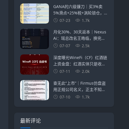
GANA的六级镰刀｜买3%卖
5%滑点+25%税+涡轮锁仓，5
重收割等你入局
07-23
1.7k
月化30%、30天返本｜Nexus
Ai：瑶总改名王皓临，换完马
甲就收割
07-07
2.5k
深度曝光WineFi（CF）红酒链
上资金盘：红酒实体只是收割
外衣，多层拉人头庞氏骗局实
07-11
2.0k
锤！
查无此“上市”｜Firmus仿盘盗
用正规公司名义，正主不知
道，骗子替你“上市”了
07-10
1.7k
最新评论