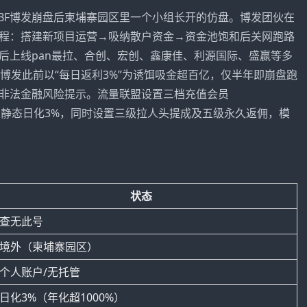
是BF博发崩盘后柬埔寨园区里一个小组长开的仿盘。博发团伙在
程：搭建新项目运营→吸纳散户资金→资金池饱和后关网跑路
后上线pan最拉、合创、宏创、鑫康佳、
利源国际
、盛赢等多
博发此前以“每日返利3%”为诱饵吸金超百亿，仅半年即崩盘跑
非法金融风险提示。流量联盟设置三档充值会员
益70元、静态日化3%，同时设置三级拉人头提成及五级永久返佣，模
状态
❌查无此号
❌境外（柬埔寨园区）
❌个人账户/无托管
日化3%（年化超1000%）