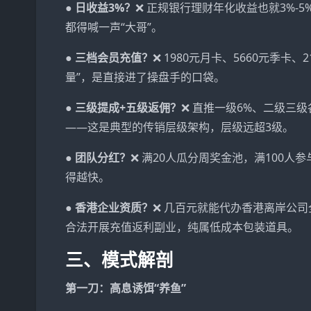
● 日收益3%？
❌ 正规银行理财年化收益也就3%-
都得喊一声“大哥”。
● 三档会员充值？
❌ 1980元月卡、5660元季卡
量”，是直接进了操盘手的口袋。
● 三级提成+五级返佣？
❌ 直推一级6%、二级三
——这是典型的传销层级架构，层级远超3级。
● 团队分红？
❌ 满20人瓜分周奖金池，满100
得越快。
● 香港企业资质？
❌ 几百元就能代办香港离岸公
合法开展充值返利副业，纯属低成本包装道具。
三、模式解剖
第一刀：高息诱饵“养鱼”