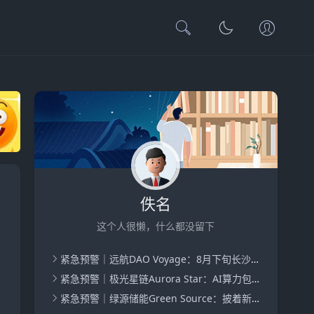
佚名
这个人很懒，什么都没留下
紧急预警｜远航DAO Voyage：8月下旬长沙启动大会，旧盘团队平移，RWA+大宗商品包装——又是庞氏滚盘的老剧本
紧急预警｜极光星链Aurora Star：AI算力包装下的快盘骗局，认购即入坑
紧急预警｜绿源储能Green Source：披着新能源外衣的庞氏传销盘，8月千人大会就是收割信号