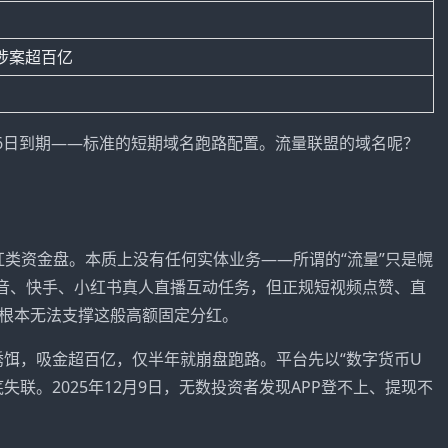
，涉案超百亿
2月16日到期——标准的短期域名跑路配置。流量联盟的域名呢？
分红类资金盘。本质上没有任何实体业务——所谓的“流量”只是幌
抖音、快手、小红书真人直播互动任务，但正规短视频点赞、直
根本无法支撑这般高额固定分红。
”为诱饵，吸金超百亿，仅半年就崩盘跑路。平台先以“数字货币U
联。2025年12月9日，无数投资者发现APP登不上、提现不