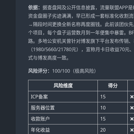
依据：
据查盘网及公开信息披露，流量联盟APP
资金盘圈子劣迹满满，早已形成一套标准化收割流
→隔段时间更换全新名称再度圈钱。此前该团伙先
个项目，每个盘子运营数月到一年便集中暴雷。BF
路。多地公安机关曾针对博发旗下平台发布传销、
（1980/5660/21780元），宣称月卡日收
式与博发高度一致。
风险评分：
100/100（极高风险）
风险维度
得分
ICP备案
15
服务器位置
10
收款账户
15
年化收益
20
❌