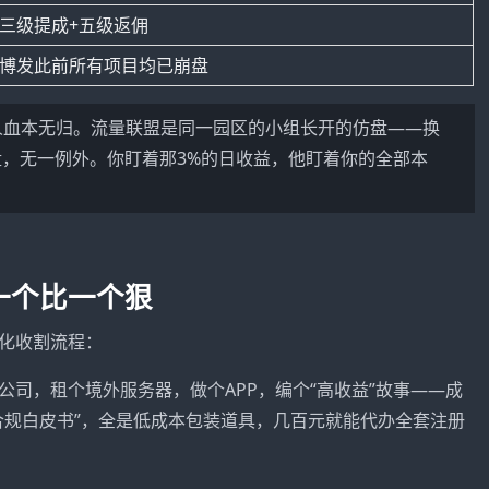
❌三级提成+五级返佣
❌博发此前所有项目均已崩盘
人血本无归。流量联盟是同一园区的小组长开的仿盘——换
，无一例外。你盯着那3%的日收益，他盯着你的全部本
一个比一个狠
化收割流程：
公司，租个境外服务器，做个APP，编个“高收益”故事——成
合规白皮书”，全是低成本包装道具，几百元就能代办全套注册