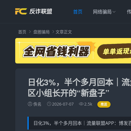
首页
网络骗局
首页
盘圈骗局
文章正文
日化3%，半个多月回本｜流
区小组长开的“新盘子”
佚名
2026-07-07
2.5k
推送
日化3%，半个多月回本｜流量联盟APP：博发百