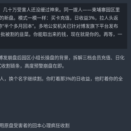
水漂，几十万受害人还没缓过神来。同一拨人——柬埔寨园区里
”的新盘。模式一模一样：买卡充值，日收益3%，拉人头返
宣称“半个多月回本”。多地公安机关已针对博发旗下平台发布
一批被割的韭菜。你能取出来的钱，现在就是你的。再等，一
F博发
崩盘后园区小组长操盘的背景，拆解三档会员充值、日化
式收割链条，高度预警崩盘在即。
人，换个名字继续割。你盯着那3%的日收益，他盯着你的全
用原盘受害者的回本心理疯狂收割