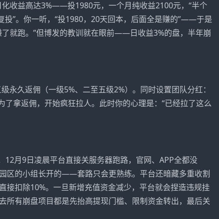
化收益高达3%——投1980元，一个月纯收益2100元，“半个
投”。你一听，“投1980，20天回本，后面全是赚的”——于是
赚了就跑。”但博发的教训就在眼前——日收益3%的盘，半年崩
五级永久返佣（一级5%、二至五级2%）。同时设置团队分红：
你为了拿返佣，开始疯狂拉人。此时你的心理是：“已经拉了这么
，12月9日凌晨平台直接关服务器跑路，官网、APP全都没
园区的小组长开的——套路只会更熟练。平台还暗藏多重收割
直接扣除10%。一旦新增充值资金减少，平台就会捏造违规挂
去所有崩盘项目都是先抬高提现门槛、限制资金转出，最后关