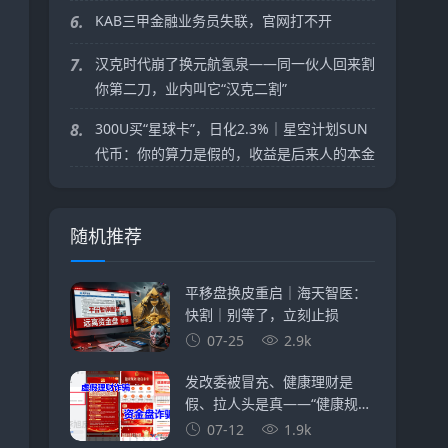
6.
KAB三甲金融业务员失联，官网打不开
7.
汉克时代崩了换元航氢泉——同一伙人回来割
你第二刀，业内叫它“汉克二割”
8.
300U买“星球卡”，日化2.3%｜星空计划SUN
代币：你的算力是假的，收益是后来人的本金
随机推荐
平移盘换皮重启｜海天智医：
快割｜别等了，立刻止损
07-25
2.9k
发改委被冒充、健康理财是
假、拉人头是真——“健康规
划”APP换了名字，没换套路
07-12
1.9k