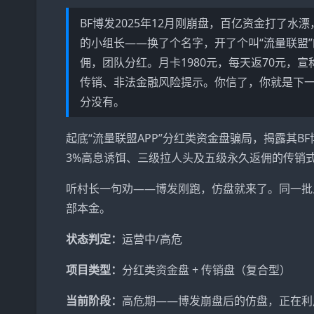
BF
博发
2025年12月刚崩盘，百亿资金打了
的小组长——换了个名字，开了个叫“
流量联盟
佣，团队分红。月卡1980元，每天返70元，
传销、非法金融风险提示。你信了，你就是下
分没有。
起底“流量联盟APP”分红类资金盘骗局，揭露其
B
3%高息诱饵、三级拉人头及五级永久返佣的传销
听村长一句劝——博发刚跑，仿盘就来了。同一批
部本金。
状态判定：
运营中/高危
项目类型：
分红类资金盘 + 传销盘（复合型）
当前阶段：
高危期——博发崩盘后的仿盘，正在利