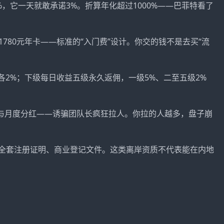
5%，它一天就敢承诺3%。折算年化超过1000%——巴菲特看了
、21780元年卡——标准的“入门费”设计。你交的钱不是去买“流
级各2%；下级每日收益五级永久返佣，一级5%、二至五级2%
人参与月度分红——诱骗团队长疯狂拉人。你拉的人越多，盘子崩
司全套注册证明、商业登记文件。这类离岸资质不代表能在内地