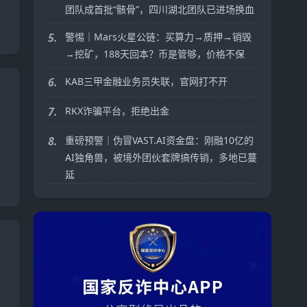
团队成首批“骸骨”，四川湖北团队已进场换血
5.
警惕｜Mars火星公链：买算力→质押→销毁
→挖矿，188天回本？币是管够，价格不保
6.
KAB三甲金融业务员失联，官网打不开
7.
RKX诈骗平台，拒绝出金
8.
重磅预警｜伪冒VAST.AI资金盘：刚融10亿的
AI独角兽，被境外团伙套牌搞传销，多地已蔓
延