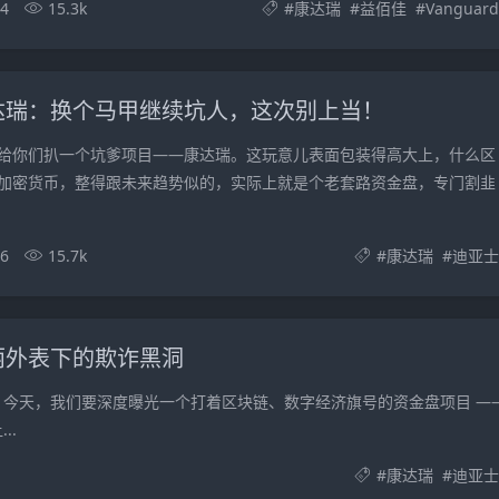
24
15.3k
#
康达瑞
#
益佰佳
#
Vanguard
达瑞：换个马甲继续坑人，这次别上当！
给你们扒一个坑爹项目——康达瑞。这玩意儿表面包装得高大上，什么区
加密货币，整得跟未来趋势似的，实际上就是个老套路资金盘，专门割韭
06
15.7k
#
康达瑞
#
迪亚士
丽外表下的欺诈黑洞
今天，我们要深度曝光一个打着区块链、数字经济旗号的资金盘项目 —
..
#
康达瑞
#
迪亚士