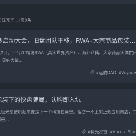
载完毕...1页8条
紧急预警｜远航DAO Voyage：8月下旬长沙启动大会，旧盘团队平移，RWA+大宗商品包装——又是庞氏滚盘的老剧本
资金盘项目。平台以“跨境RWA（真实世界资产）、海外仓储、大宗商品实体供
吸纳大量...
#
远航DAO
#
Voyage
I算力包装下的快盘骗局，认购即入坑
让极光星链听起来像是下一个科技独角兽。但它一不上架正规应用商店，
...
#
极光星链
#
Aurora Star