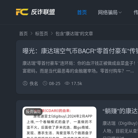
首页
网络骗局
首页
标签页
包含“康达瑞”的文章
曝光：康达瑞空气币BACR“零首付豪车”
康达瑞“零首付豪车”连环局：你的血汗钱正被做成韭菜盒子！
富密码，而是当代最恶毒的金融屠宰场。零首付购车？一...
佚名
08-25
17.5k
投资骗局
康达瑞（DigiB
人物，目前无从查