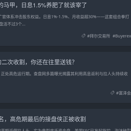
销的马甲，日息1.5%养肥了就该宰了
广官体系冲击股东权益。日息1%-1.5%、月收益超30%——这套组合拳打
不过3个...
#
拜尔交易所
#
Buyerex
的二次收割，你还在往里送钱？
，正处高危运行期。查盘网多篇曝光揭露其利用高息返利与拉人头持续收
#
富泽会
C点名，高危期最后的接盘侠正被收割
%和高额返佣拉人头，实为典型庞氏资金盘。美国SEC已发起指控，泡沫破裂