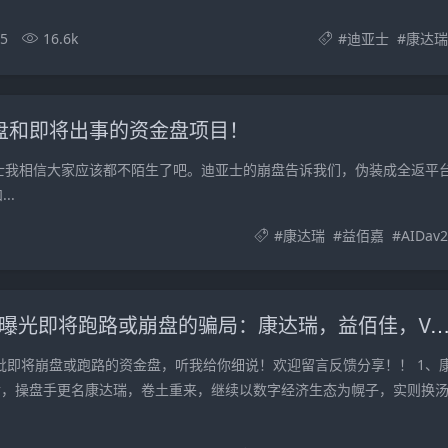
05
16.6k
#
迪亚士
#
康达瑞
崩盘和即将出事的资金盘项目！
亚士我相信大家应该都不陌生了吧。迪亚士的崩盘告诉我们，伪装成全返平
..
#
康达瑞
#
益佰嘉
#
AIDav2
6月24日最新曝光即将跑路或崩盘的骗局：康达瑞，益佰佳，Vanguard，
一批即将崩盘或跑路的资金盘，听我给你细说！欢迎留言反馈分享！！ 1、
后，操盘手更名康达瑞，卷土重来，继续以数字经济生态为幌子，实则换