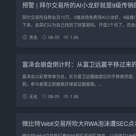
预警 | 拜尔交易所的AI小龙虾就是9级传
拜尔交易所自称会员10万，0撸进场免费领AI小龙虾，9级推
下来，韭菜们以为自己找到了财富密码。开盘2个月了，资金盘活
佚名
08-05
1.6k
富泽会崩盘倒计时：从富卫远赢平移过来
富泽会以彩票带单为名，实为富卫远赢崩盘后的平移换壳盘
割，参与者需立即撤离并保留证据报案。...
无名
08-05
1.8k
微比特Vebit交易所吹大RWA泡沫遭SE
微比特Vebit交易所打着RWA和矿机挖矿旗号，以日收益1