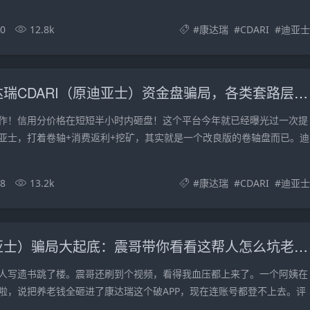
10
12.8k
#
康达瑞
#
CDARI
#
迪亚士
深度解析康达瑞CDARI（原迪亚士）资金盘骗局，各类套路层出不穷！
作！信用分价格在短短半小时内砸盘！这个平台今年就已经曝光过一次提
亚士，打着卷轴+消费返利+挖矿，其实就是一个改良版的卷轴盘而已。迪
08
13.2k
#
康达瑞
#
CDARI
#
迪亚士
康达瑞（迪亚士）骗局大起底：震哥带你看看这帮人怎么坑老人的
人写遗书跳了楼。震哥还刷到个视频，看得我血压都上来了。一个阿姨在
啦，说把养老钱全砸进了康达瑞这个破APP，现在连账号都登不上去。评