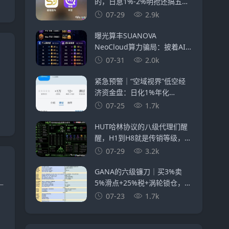
的，日息1%-2%明抢还搞五级
传销，鑫慷嘉换皮继续割
07-29
2.9k
曝光算丰SUANOVA
NeoCloud算力骗局：披着AI
算力外衣的庞氏资金盘骗局
07-31
2.0k
紧急预警｜“空域视界”低空经
济资金盘：日化1%年化
365%，会员6000人涉案过
07-25
1.7k
亿，已开始单割封号——智航
智引怎么崩的，它就怎么崩
HUT哈林协议的八级代理们醒
醒，H1到H8就是传销等级，你
赚的每一分佣金都是赃款
07-29
3.2k
GANA的六级镰刀｜买3%卖
5%滑点+25%税+涡轮锁仓，5
—
重收割等你入局
07-23
1.7k