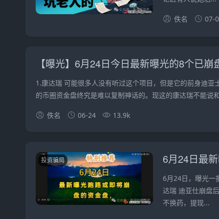
佚名
07-
【曝光】6月24日今日最新曝光的8个已
1.康达瑞 可能很多人没有听过这个项目，但是它的前身迪
的币圈资金盘终究是难以复制神话的。现这的康达瑞不能说和.
佚名
06-24
13.9k
投资骗局
6月24日，曝光
达瑞 迪亚仕崩盘
不换药，提现...