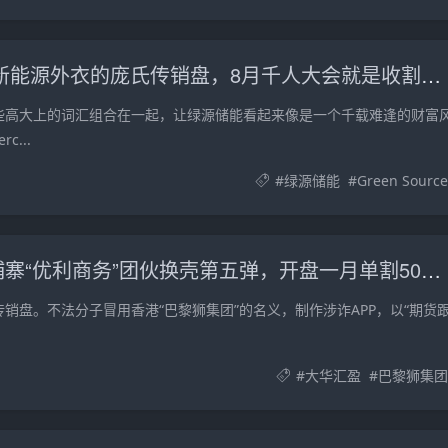
紧急预警｜绿源储能Green Source：披着新能源外衣的庞氏传销盘，8月千人大会就是收割信号
些高大上的词汇组合在一起，让绿源储能看起来像是一个千载难逢的财富
...
#
绿源储能
#
Green Source
紧急预警｜大华汇盈（巴黎狮集团）：柬埔寨“优利商务”团伙换壳第五弹，开盘一月单割50人，辉立期货、华融共创怎么崩的它就怎么崩
销盘。不法分子冒用香港“巴黎狮集团”的名义，制作涉诈APP，以“期货
#
大华汇盈
#
巴黎狮集团