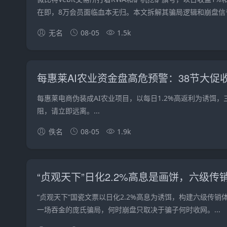
在即，8万会员面临血本无归。本文拆解其骗局逻辑和崩盘信号。
无名
08-05
1.5k
每惠莱AI农业资金盘高危预警：38节大
每惠莱电商伪装成AI农业项目，以每日1.2%高返利为诱饵
阻，请立即远离。...
佚名
08-05
1.9k
“贞观天下”日化2.2%高息是画饼，六级传
“贞观天下”国瓷文票以日化2.2%高息为诱饵，构建六级传
一场吞金的庞氏骗局，何时崩盘只取决于骗子何时收网。...