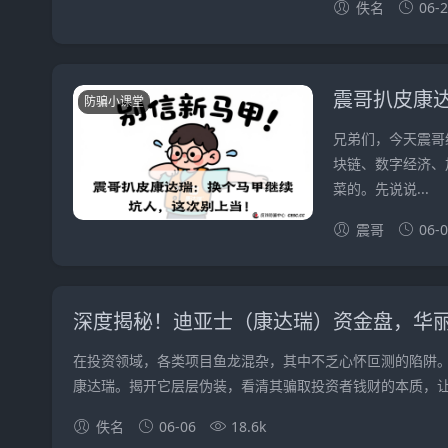
佚名
06-
震哥扒皮康
防骗小课堂
兄弟们，今天震哥
块链、数字经济、
菜的。先说说...
震哥
06-
深度揭秘！迪亚士（康达瑞）资金盘，华
在投资领域，各类项目鱼龙混杂，其中不乏心怀叵测的陷阱。
康达瑞。揭开它层层伪装，看清其骗取投资者钱财的本质，让.
佚名
06-06
18.6k