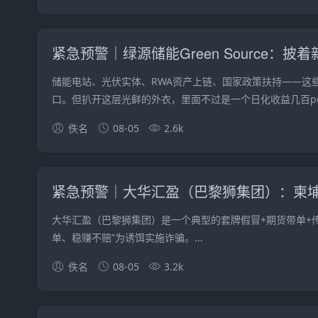
储能电站、光伏实体、RWA资产上链、国家政策扶持——这
口。但扒开这层光鲜的外衣，里面不过是一个日化收益几百perc
佚名
08-05
2.6k
大华汇盈（巴黎狮集团）是一个典型的套牌假冒+期货带单+传
单、稳赚不赔”为诱饵实施诈骗。...
佚名
08-05
3.2k