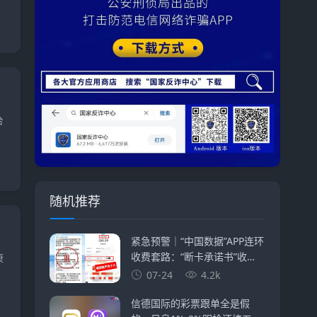
台
随机推荐
元大资本有
紧急预警｜“中国数据”APP连环
收费套路：“断卡承诺书”收
康
完，“快捷支付”又来收，永远
07-24
4.2k
汤
差一步的回报
信德国际的彩票跟单全是假