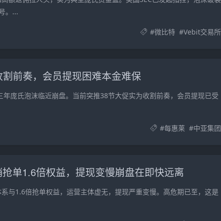
...
#
微比特
#
Vebit交易所
促收割前奏，会员提现困难本金难保
，三年庞氏泡沫临近崩盘。当前突推38节大促实为收割前奏，会员提现已受
#
每惠莱
#
中亚集团
销抢单1.6倍权益，提现变慢崩盘在即快远离
销体系与1.6倍抢单权益，运营主体虚无，提现严重变慢。高危期已至，这是