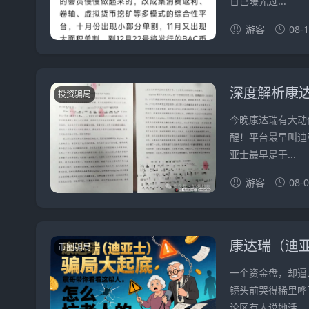
日已曝光过...
游客
08-
投资骗局
今晚康达瑞有大动
醒！平台最早叫迪
亚士最早是于...
游客
08-
币圈骗局
一个资金盘，却逼
镜头前哭得稀里哗
论区有人说她活...