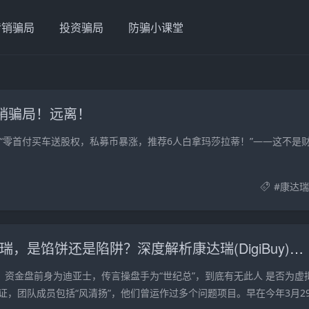
传销骗局
投资骗局
防骗小课堂
传销骗局！远离！
“零首付买车送股权，私募币暴涨，推荐6人白拿玛莎拉蒂！”——这不是
#
康达瑞
“躺赚”的康达瑞，是馅饼还是陷阱？深度解析康达瑞(DigiBuy)卷轴类资金盘骗局
uy）资金盘前身为迪亚士，传言操盘手为“世纪总”，到底有无此人 是否为虚
证，团队成员包括“风清扬”，他们曾运作过多个问题项目。早在今年3月2