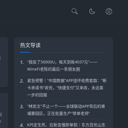
热文导读
财
1.
“我投了56000U，每天到账4037元”——
WineFi老陈的最后一条朋友圈
2.
紧急预警｜“中国数据”APP连环收费套路：“断
卡承诺书”收完，“快捷支付”又来收，永远差
一步的回报
3.
“林凯文”不止一个——全球联动APP背后的柬
埔寨园区，正在批量生产“带单老师”
拟
9
4.
KPI定生死、拉新变慢即单割｜东方百优山东