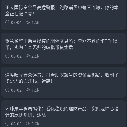
正大国际资金盘高危警报：跑路崩盘单割三连爆，你的本
金正在被清零！
08-04
1.5k
紧急预警｜后台操控的羽翎交易所：只涨不跌的“FTR”代
币，实为血本无归的虚拟币资金盘
08-02
2.5k
深度曝光合众远景：打着助农旗号的资金盘骗局，收割了
多少人的血汗钱，远离！
08-02
1.5k
环球果萃骗局揭秘：看似稳赚的理财产品，实则是精心设
计的庞氏陷阱，速离
08-02
3.0k