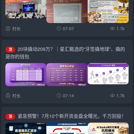
村长
07-07
1.7k
20块撬动209万？｜星汇甄选的“牙签撬地球”，撬的
顶
是你的钱包
村长
07-14
1.7k
紧急预警！7月10个新开资金盘全曝光，千万别投！
顶