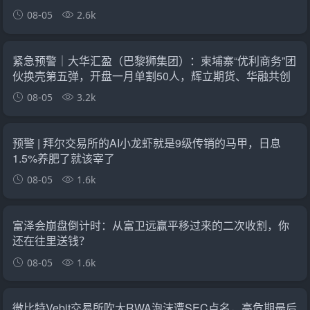
08-05
2.6k
紧急预警｜大华汇盈（巴黎狮集团）：柬埔寨“优利商务”团
伙换壳第五弹，开盘一月单割50人，辉立期货、华融共创
怎么崩的它就怎么崩
08-05
3.2k
预警 | 拜尔交易所的AI小龙虾就是9级传销的马甲，日息
1.5%养肥了就该宰了
08-05
1.6k
富泽会崩盘倒计时：从富卫远赢平移过来的二次收割，你
还在往里送钱？
08-05
1.6k
微比特Vebit交易所吹大RWA泡沫遭SEC点名，高危期最后