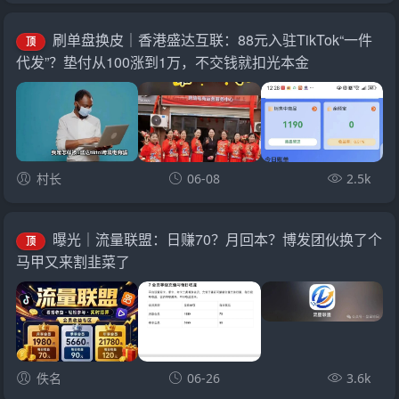
刷单盘换皮｜香港盛达互联：88元入驻TikTok“一件
顶
代发”？垫付从100涨到1万，不交钱就扣光本金
村长
06-08
2.5k
曝光｜流量联盟：日赚70？月回本？博发团伙换了个
顶
马甲又来割韭菜了
佚名
06-26
3.6k