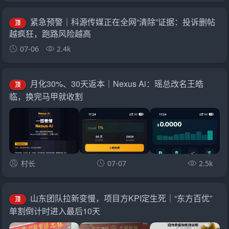
紧急预警｜科源传媒正在全网“清除”证据：投诉删帖
顶
越疯狂，跑路风险越高
07-06
2.4k
月化30%、30天返本｜Nexus Ai：瑶总改名王皓
顶
临，换完马甲就收割
村长
07-07
2.5k
山东团队拉新变慢，项目方KPI定生死｜“东方百优”
顶
单割倒计时进入最后10天