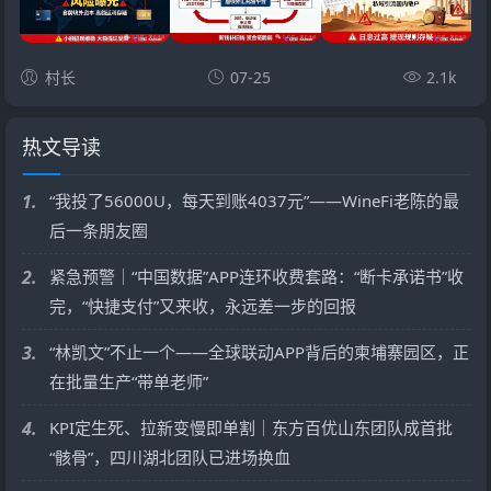
村长
07-25
2.1k
热文导读
1.
“我投了56000U，每天到账4037元”——WineFi老陈的最
后一条朋友圈
2.
紧急预警｜“中国数据”APP连环收费套路：“断卡承诺书”收
完，“快捷支付”又来收，永远差一步的回报
3.
“林凯文”不止一个——全球联动APP背后的柬埔寨园区，正
在批量生产“带单老师”
4.
KPI定生死、拉新变慢即单割｜东方百优山东团队成首批
“骸骨”，四川湖北团队已进场换血