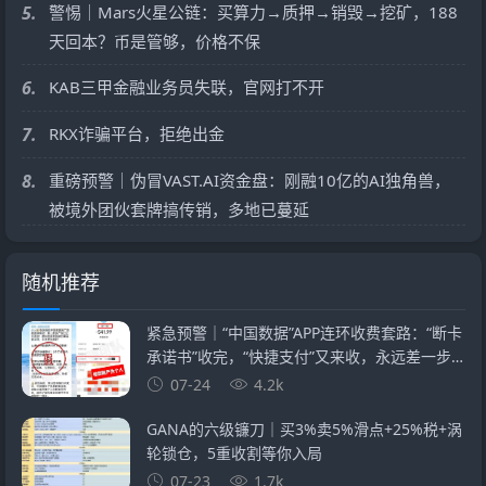
5.
警惕｜Mars火星公链：买算力→质押→销毁→挖矿，188
天回本？币是管够，价格不保
6.
KAB三甲金融业务员失联，官网打不开
7.
RKX诈骗平台，拒绝出金
8.
重磅预警｜伪冒VAST.AI资金盘：刚融10亿的AI独角兽，
被境外团伙套牌搞传销，多地已蔓延
随机推荐
紧急预警｜“中国数据”APP连环收费套路：“断卡
承诺书”收完，“快捷支付”又来收，永远差一步
的回报
07-24
4.2k
GANA的六级镰刀｜买3%卖5%滑点+25%税+涡
轮锁仓，5重收割等你入局
07-23
1.7k