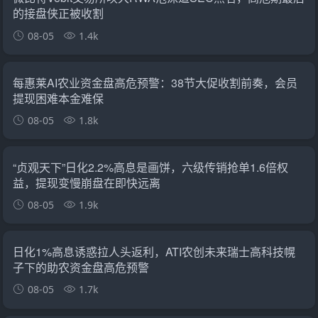
的接盘侠正被收割
08-05
1.4k
每惠莱AI农业资金盘高危预警：38节大促收割前奏，会员
提现困难本金难保
08-05
1.8k
“贞观天下”日化2.2%高息是画饼，六级传销抢单1.6倍权
益，提现变慢崩盘在即快远离
08-05
1.9k
日化1%高息诱惑拉人头返利，ATI农创未来瑞士高科技幌
子下的助农资金盘高危预警
08-05
1.7k