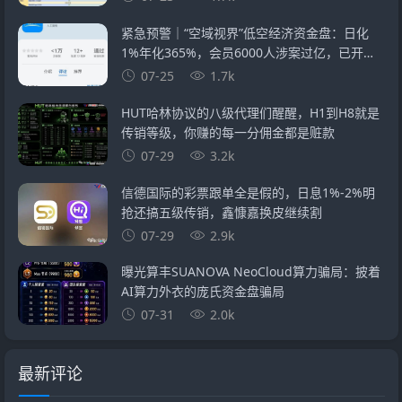
紧急预警｜“空域视界”低空经济资金盘：日化
1%年化365%，会员6000人涉案过亿，已开始
单割封号——智航智引怎么崩的，它就怎么崩
07-25
1.7k
HUT哈林协议的八级代理们醒醒，H1到H8就是
传销等级，你赚的每一分佣金都是赃款
07-29
3.2k
信德国际的彩票跟单全是假的，日息1%-2%明
抢还搞五级传销，鑫慷嘉换皮继续割
07-29
2.9k
曝光算丰SUANOVA NeoCloud算力骗局：披着
AI算力外衣的庞氏资金盘骗局
07-31
2.0k
最新评论